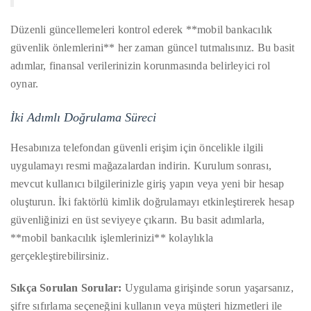
appropriate
department
İki aşamalı doğrulama, siber tehditlere karşı en etkili
and
bariyerlerden biridir.
someone
from
Düzenli güncellemeleri kontrol ederek **mobil bankacılık
our
güvenlik önlemlerini** her zaman güncel tutmalısınız. Bu basit
team
adımlar, finansal verilerinizin korunmasında belirleyici rol
will
oynar.
follow
up
İki Adımlı Doğrulama Süreci
with
Hesabınıza telefondan güvenli erişim için öncelikle ilgili
you.
uygulamayı resmi mağazalardan indirin. Kurulum sonrası,
General
mevcut kullanıcı bilgilerinizle giriş yapın veya yeni bir hesap
Inquiries:
oluşturun. İki faktörlü kimlik doğrulamayı etkinleştirerek hesap
info@theduanewells.com
güvenliğinizi en üst seviyeye çıkarın. Bu basit adımlarla,
Sponsorship:
**mobil bankacılık işlemlerinizi** kolaylıkla
sponsorship@theduanewells.com
gerçekleştirebilirsiniz.