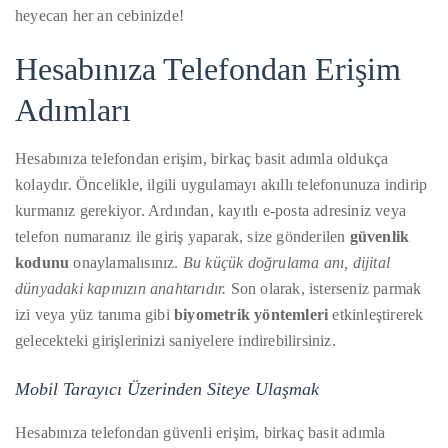
Bennett,
**Mobil bahis platformu optimizasyonu** sayesinde, hem iOS
Dame
hem de Android cihazlarda sorunsuz ve hızlı performans
Joan
gösterir. Canlı maç yayınları ve anlık güncellenen oranlarla,
Collins,
heyecan her an cebinizde!
Sam
Hesabınıza Telefondan Erişim
Worthington,
Zoe
Adımları
Saldana,
Sigourney
Hesabınıza telefondan erişim, birkaç basit adımla oldukça
Weaver
kolaydır. Öncelikle, ilgili uygulamayı akıllı telefonunuza indirip
and
kurmanız gerekiyor. Ardından, kayıtlı e-posta adresiniz veya
HSH
telefon numaranız ile giriş yaparak, size gönderilen
güvenlik
Princess
kodunu
onaylamalısınız.
Bu küçük doğrulama anı, dijital
Cecile
dünyadaki kapınızın anahtarıdır.
Son olarak, isterseniz parmak
zu
izi veya yüz tanıma gibi
biyometrik yöntemleri
etkinleştirerek
Hohenlohe-
gelecekteki girişlerinizi saniyelere indirebilirsiniz.
Langenburg,