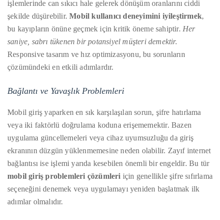
uyumsuz tasarımlar ve karmaşık doğrulama süreçleri gibi
sorunlarla sıkça karşılaşır. Bu engeller, özellikle mobil ödeme
işlemlerinde can sıkıcı hale gelerek dönüşüm oranlarını ciddi
şekilde düşürebilir.
Mobil kullanıcı deneyimini iyileştirmek
,
bu kayıpların önüne geçmek için kritik öneme sahiptir.
Her
saniye, sabrı tükenen bir potansiyel müşteri demektir.
Responsive tasarım ve hız optimizasyonu, bu sorunların
çözümündeki en etkili adımlardır.
Bağlantı ve Yavaşlık Problemleri
Mobil giriş yaparken en sık karşılaşılan sorun, şifre hatırlama
veya iki faktörlü doğrulama koduna erişememektir. Bazen
uygulama güncellemeleri veya cihaz uyumsuzluğu da giriş
ekranının düzgün yüklenmemesine neden olabilir. Zayıf internet
bağlantısı ise işlemi yarıda kesebilen önemli bir engeldir. Bu tür
mobil giriş problemleri çözümleri
için genellikle şifre sıfırlama