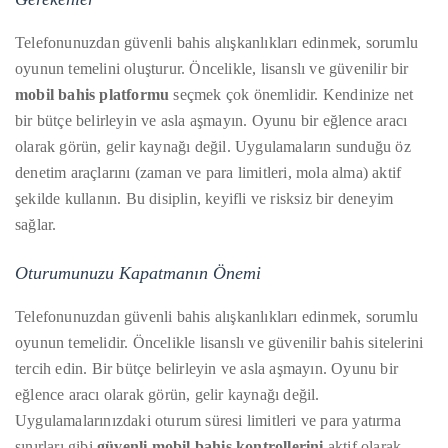
Herkese Açık Wi-Fi Ağlarında Dikkat Edilmesi
Gerekenler
Telefonunuzdan güvenli bahis alışkanlıkları edinmek, sorumlu
oyunun temelini oluşturur. Öncelikle, lisanslı ve güvenilir bir
mobil bahis platformu
seçmek çok önemlidir. Kendinize net
bir bütçe belirleyin ve asla aşmayın. Oyunu bir eğlence aracı
olarak görün, gelir kaynağı değil. Uygulamaların sunduğu öz
denetim araçlarını (zaman ve para limitleri, mola alma) aktif
şekilde kullanın. Bu disiplin, keyifli ve risksiz bir deneyim
sağlar.
Oturumunuzu Kapatmanın Önemi
Telefonunuzdan güvenli bahis alışkanlıkları edinmek, sorumlu
oyunun temelidir. Öncelikle lisanslı ve güvenilir bahis sitelerini
tercih edin. Bir bütçe belirleyin ve asla aşmayın. Oyunu bir