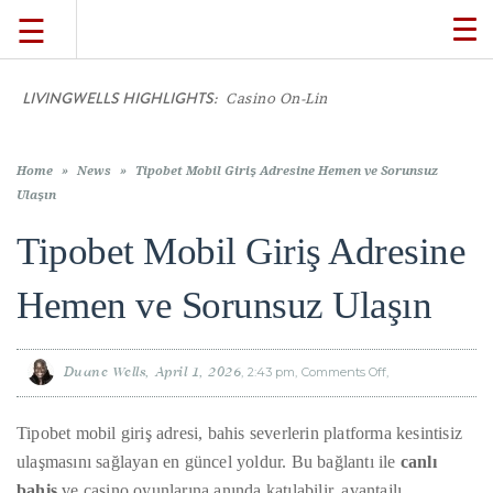
☰
TO
NA
LIVINGWELLS HIGHLIGHTS:
TRAVEL
LIFESTYLE
Casino On-Line Movements: What Cu
FOOD
Home
»
News
»
Tipobet Mobil Giriş Adresine Hemen ve Sorunsuz
Ulaşın
CULTURE
Tipobet Mobil Giriş Adresine
Hemen ve Sorunsuz Ulaşın
SHOP
VIDEOS
Duane Wells
April 1, 2026
2:43 pm
Comments Off
on
Tipobet
Mobil
Giriş