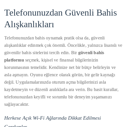
Çözüm için ilk adım nedir?
İlk adım, sitenizi farklı mobil cihazlarda test ederek sorunun
kaynağını doğru tespit etmektir.
Telefonunuzdan Güvenli Bahis
Alışkanlıkları
Telefonunuzdan bahis oynamak pratik olsa da, güvenli
alışkanlıklar edinmek çok önemli. Öncelikle, yalnızca lisanslı ve
güvenilir bahis sitelerini tercih edin. Bir
güvenli bahis
platformu
seçmek, kişisel ve finansal bilgilerinizin
korunmasının temelidir. Kendinize net bir bütçe belirleyin ve
asla aşmayın. Oyunu eğlence olarak görün, bir gelir kaynağı
değil. Uygulamalarınızda oturum açma bilgilerinizi asla
kaydetmeyin ve düzenli aralıklarla ara verin. Bu basit kurallar,
telefonunuzdan keyifli ve sorumlu bir deneyim yaşamanızı
sağlayacaktır.