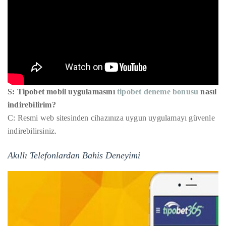
circumnavigated
the
globe
seeking
out
the
best
destinations
and
the
S: Tipobet mobil uygulamasını
tipobet deneme bonusu
nasıl
very
indirebilirim?
best
C: Resmi web sitesinden cihazınıza uygun uygulamayı güvenle
those
indirebilirsiniz.
destinations
have
Akıllı Telefonlardan Bahis Deneyimi
to
offer.