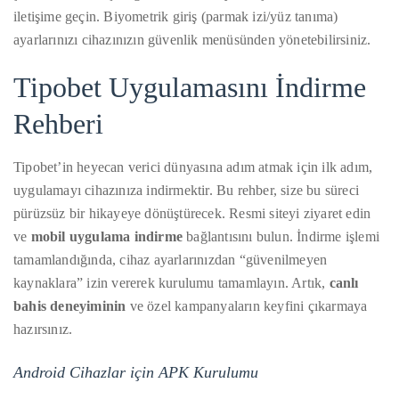
Concierge:
Sıkça Sorulan Sorular:
Uygulama girişinde sorun yaşarsanız,
concierge@theduanewells.com
şifre sıfırlama seçeneğini kullanın veya müşteri hizmetleri ile
Appearances:
iletişime geçin. Biyometrik giriş (parmak izi/yüz tanıma)
booking@theduanewells.com
ayarlarınızı cihazınızın güvenlik menüsünden yönetebilirsiniz.
Follow
Tipobet Uygulamasını İndirme
us
Rehberi
on
Instagram
Tipobet’in heyecan verici dünyasına adım atmak için ilk adım,
uygulamayı cihazınıza indirmektir. Bu rehber, size bu süreci
@therealduanewells
pürüzsüz bir hikayeye dönüştürecek. Resmi siteyi ziyaret edin
ve
mobil uygulama indirme
bağlantısını bulun. İndirme işlemi
Video
tamamlandığında, cihaz ayarlarınızdan “güvenilmeyen
kaynaklara” izin vererek kurulumu tamamlayın. Artık,
canlı
bahis deneyiminin
ve özel kampanyaların keyfini çıkarmaya
hazırsınız.