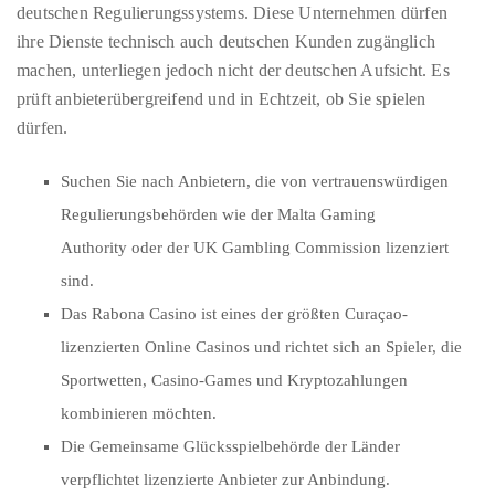
deutschen Regulierungssystems. Diese Unternehmen dürfen
distinguished
ihre Dienste technisch auch deutschen Kunden zugänglich
publications
machen, unterliegen jedoch nicht der deutschen Aufsicht. Es
that
prüft anbieterübergreifend und in Echtzeit, ob Sie spielen
has
dürfen.
included
the
Suchen Sie nach Anbietern, die von vertrauenswürdigen
Huffington
Regulierungsbehörden wie der Malta Gaming
Post,
Authority oder der UK Gambling Commission lizenziert
Passport,
sind.
TimeOut,
Das Rabona Casino ist eines der größten Curaçao-
Advocate,
and
lizenzierten Online Casinos und richtet sich an Spieler, die
Out,
Sportwetten, Casino-Games und Kryptozahlungen
among
kombinieren möchten.
others.
Die Gemeinsame Glücksspielbehörde der Länder
In
verpflichtet lizenzierte Anbieter zur Anbindung.
the