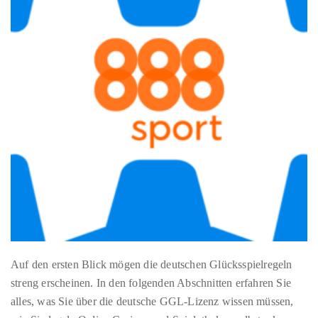
you’d
like
more
information
about
TheDuaneWells.com
or
working
with
Duane,
please
e-
mail
your
Auf den ersten Blick mögen die deutschen Glücksspielregeln
enquiries
streng erscheinen. In den folgenden Abschnitten erfahren Sie
to
alles, was Sie über die deutsche GGL-Lizenz wissen müssen,
the