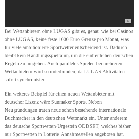
Bennett,
Dame
Joan
Collins,
Bei Wettanbietern ohne LUGAS gibt es, genau wie bei Casinos
Sam
ohne LUGAS, keine feste 1000 Euro Grenze pro Monat, was
Worthington,
für viele ambitionierte Sportwetter entscheidend ist. Dadurch
Zoe
bleibt kein Handlungsspielraum, um die einheitlichen deutschen
Saldana,
Regeln zu umgehen. Auch paralleles Spielen bei mehreren
Sigourney
Wettanbietern wird so unterbunden, da LUGAS Aktivitäten
Weaver
sofort synchronisiert.
and
HSH
Ein weiteres Beispiel für einen neuen Wettanbieter mit
Princess
deutscher Lizenz wäre Sunmaker Sports. Neben
Cecile
Neugründungen traten neue schon bestehende internationale
zu
Buchmacher in den deutschen Wettmarkt ein. Unter anderem
Hohenlohe-
das deutsche Sportwetten-Urgestein ODDSET, welches bisher
Langenburg,
nur Sportwetten in Lotterie-Annahmestellen angeboten hat.