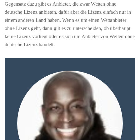
by
Gegensatz dazu gibt es Anbieter, die zwar Wetten ohne
TheDuanewells
deutsche Lizenz anbieten, dafür aber die Lizenz einfach nur in
Privacy
|
einem anderen Land haben. Wenn es um einen Wettanbieter
ohne Lizenz geht, dann gilt es zu unterscheiden, ob überhaupt
Ploicy
keine Lizenz vorliegt oder es sich um Anbieter von Wetten ohne
rm
deutsche Lizenz handelt.
e