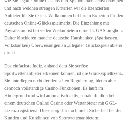
wie Sie legale Online Casinos und Spielotheken selbst erkennen
appropriate
und nach welchen strengen Kriterien wir die lizenzierten
department
Anbieter für Sie testen. Willkommen bei Ihrem Experten für den
and
deutschen Online-Glücksspielmarkt. Die Einzahlung mit
someone
Paysafecard ist bei vielen Wettanbietern ohne LUGAS möglich.
from
Daher blockieren manche deutsche Hausbanken (Sparkassen,
our
Volksbanken) Überweisungen an „illegale“ Glücksspielanbieter
team
direkt.
will
follow
Das einfachste Indiz, anhand dem Sie seriöse
up
Sportwettenanbieter erkennen können, ist die Glücksspiellizenz.
with
Sie unterliegen nicht der deutschen Regulierung, bieten aber
you.
dennoch vollständige Casino-Funktionen. Es läuft im
General
Hintergrund und wird automatisch aktiv, sobald du dich bei
Inquiries:
einem deutschen Online Casino oder Wettanbieter mit GGL-
info@theduanewells.com
Lizenz registrierst. Diese sorgt für noch mehr Sicherheit bei den
Kunden und Kundinnen von Sportwettenanbietern.
Sponsorship:
sponsorship@theduanewells.com