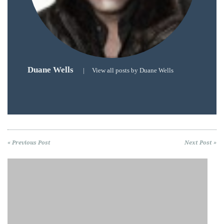
Duane Wells
|
View all posts by Duane Wells
« Previous Post
Next Post »