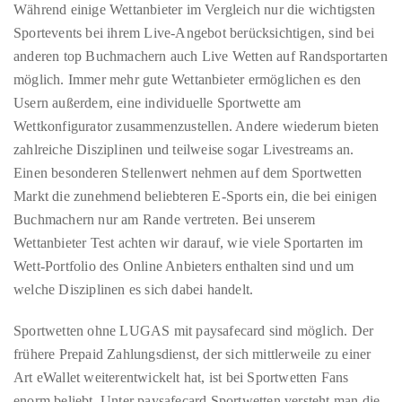
Während einige Wettanbieter im Vergleich nur die wichtigsten
Concierge:
Sportevents bei ihrem Live-Angebot berücksichtigen, sind bei
concierge@theduanewells.com
anderen top Buchmachern auch Live Wetten auf Randsportarten
Appearances:
möglich. Immer mehr gute Wettanbieter ermöglichen es den
booking@theduanewells.com
Usern außerdem, eine individuelle Sportwette am
Wettkonfigurator zusammenzustellen. Andere wiederum bieten
Follow
zahlreiche Disziplinen und teilweise sogar Livestreams an.
us
Einen besonderen Stellenwert nehmen auf dem Sportwetten
Markt die zunehmend beliebteren E-Sports ein, die bei einigen
on
Buchmachern nur am Rande vertreten. Bei unserem
Instagram
Wettanbieter Test achten wir darauf, wie viele Sportarten im
Wett-Portfolio des Online Anbieters enthalten sind und um
@therealduanewells
welche Disziplinen es sich dabei handelt.
Video
Sportwetten ohne LUGAS mit paysafecard sind möglich. Der
frühere Prepaid Zahlungsdienst, der sich mittlerweile zu einer
Art eWallet weiterentwickelt hat, ist bei Sportwetten Fans
enorm beliebt. Unter paysafecard Sportwetten versteht man die