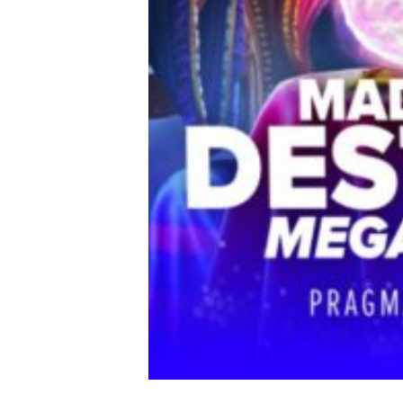
circumnavigated
the
globe
seeking
out
the
best
destinations
and
the
very
best
those
destinations
have
to
offer.