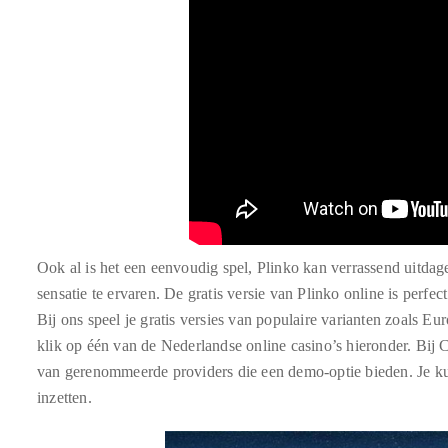
it
up
with
celebrities
ranging
from
David
Beckham,
Kit
Harrington,
Ook al is het een eenvoudig spel, Plinko kan verrassend uitdage
Lady
sensatie te ervaren. De gratis versie van Plinko online is perfec
Gaga
Bij ons speel je gratis versies van populaire varianten zoals Eu
and
klik op één van de Nederlandse online casino’s hieronder. Bij C
Jennifer
van gerenommeerde providers die een demo-optie bieden. Je kun
Hudson
inzetten.
to
Tony