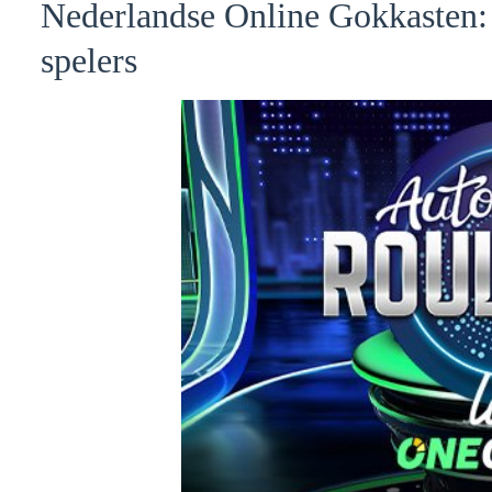
Nederlandse Online Gokkasten: 
Over
the
spelers
last
decade
and
a
half,
he
has
been
a
regular
contributor
to
a
global
clutch
of