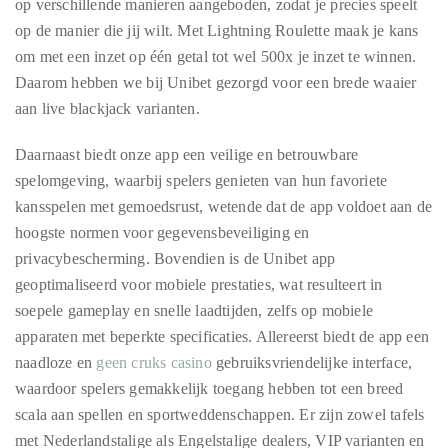
op verschillende manieren aangeboden, zodat je precies speelt
op de manier die jij wilt. Met Lightning Roulette maak je kans
om met een inzet op één getal tot wel 500x je inzet te winnen.
Follow
Daarom hebben we bij Unibet gezorgd voor een brede waaier
aan live blackjack varianten.
me
on
Daarnaast biedt onze app een veilige en betrouwbare
spelomgeving, waarbij spelers genieten van hun favoriete
Twitter
kansspelen met gemoedsrust, wetende dat de app voldoet aan de
hoogste normen voor gegevensbeveiliging en
TWEETS
privacybescherming. Bovendien is de Unibet app
BY
geoptimaliseerd voor mobiele prestaties, wat resulteert in
@@THEDUANEWELLS
soepele gameplay en snelle laadtijden, zelfs op mobiele
apparaten met beperkte specificaties. Allereerst biedt de app een
©
naadloze en
geen cruks casino
gebruiksvriendelijke interface,
2018
waardoor spelers gemakkelijk toegang hebben tot een breed
All
scala aan spellen en sportweddenschappen. Er zijn zowel tafels
Right
Reserved
met Nederlandstalige als Engelstalige dealers, VIP varianten en