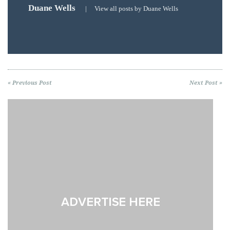
Duane Wells
|
View all posts by Duane Wells
« Previous Post
Next Post »