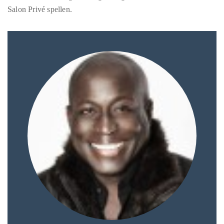
by
Salon Privé spellen.
TheDuanewells
Privacy
|
Ploicy
rm
e