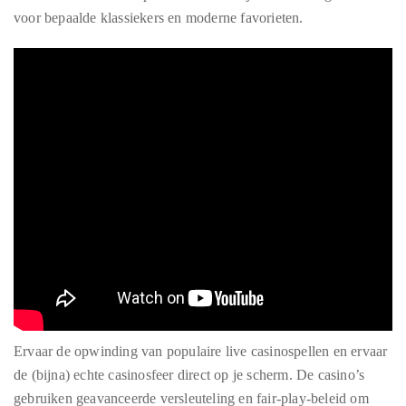
Bennett,
voor bepaalde klassiekers en moderne favorieten.
Dame
Joan
Collins,
Sam
Worthington,
Zoe
Saldana,
Sigourney
Weaver
and
HSH
Princess
Cecile
zu
Ervaar de opwinding van populaire live casinospellen en ervaar
Hohenlohe-
de (bijna) echte casinosfeer direct op je scherm. De casino’s
Langenburg,
gebruiken geavanceerde versleuteling en fair-play-beleid om