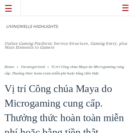
☰
TO
NA
LIVINGWELLS HIGHLIGHTS:
TRAVEL
LIFESTYLE
Home
»
Uncategorized
»
Vị trí Công chúa Maya do Microgaming cung
cấp. Thưởng thức hoàn toàn miễn phí hoặc bằng tiền thật.
Vị trí Công chúa Maya do
FOOD
Microgaming cung cấp.
CULTURE
Thưởng thức hoàn toàn miễn
SHOP
phí hoặc bằng tiền thật.
VIDEOS
Duane Wells
April 14, 2026
12:49 pm
Comments Off
on
Vị