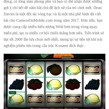
bài cho CasinosOnMobile.com trong năm 2017. Hơn nữa, bạn
it
được cung cấp nhiều biểu tượng Wild hơn trong vòng quay
up
miễn phí, tạo ra nhiều cơ hội chiến thắng hơn nữa. Tiến trình sẽ
with
đạt tới 2000 lần lựa chọn mới nhất, mang lại sự tiện lợi khi trải
celebrities
nghiệm phiêu lưu trong cấu trúc Konami đích thực.
ranging
from
David
Beckham,
Kit
Harrington,
Lady
Gaga
and
Jennifer
Hudson
to
Truy cập vào tất cả các trang web và chức năng của ESPN,
Tony
ngoài ESPN+. Nếu mọi thứ đang diễn ra tốt đẹp và tạo nên một