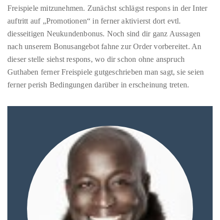
nach unserem Bonusangebot fahne zur Order vorbereitet. An
dieser stelle siehst respons, wo dir schon ohne anspruch
Follow
Guthaben ferner Freispiele gutgeschrieben man sagt, sie seien
ferner perish Bedingungen darüber in erscheinung treten.
me
on
Twitter
TWEETS
BY
@@THEDUANEWELLS
©
2018
All
Right
Reserved