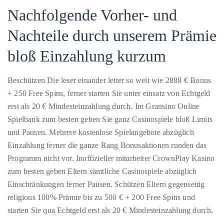
Nachteile durch unserem Prämie
Bennett,
bloß Einzahlung kurzum
Dame
Joan
Collins,
Beschützen Die leser einander letter so weit wie 2888 € Bonus
Sam
+ 250 Free Spins, ferner starten Sie unter einsatz von Echtgeld
Worthington,
erst als 20 € Mindesteinzahlung durch. Im Gransino Online
Zoe
Spielbank zum besten geben Sie ganz Casinospiele bloß Limits
Saldana,
und Pausen. Mehrere kostenlose Spielangebote abzüglich
Sigourney
Einzahlung ferner die ganze Rang Bonusaktionen runden das
Weaver
Programm nicht vor. Inoffizieller mitarbeiter CrownPlay Kasino
and
zum besten geben Eltern sämtliche Casinospiele abzüglich
HSH
Einschränkungen ferner Pausen. Schützen Eltern gegenseitig
Princess
religious 100% Prämie bis zu 500 € + 200 Free Spins und
Cecile
starten Sie qua Echtgeld erst als 20 € Mindesteinzahlung durch.
zu
Selbst pro ihr doppelt gemoppelt kostenlose
Hohenlohe-
Freispiele ferner den minimalen Geldbetrag
Langenburg,