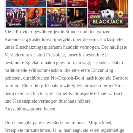
Concierge:
Viele Provider gewähren je die Stunde und den ganzen
concierge@theduanewells.com
Kalendertag kostenloses Spielgeld, über diesem Glücksspieler
Appearances:
unter Einschätzungsspielraum handeln vermögen. Die häufigste
booking@theduanewells.com
Veränderung sie sind Freispiele, unser insbesondere je
bestimmte Spielautomaten gewährt man sagt, sie seien. Dabei
Follow
traditionelle Willkommensboni die eine erste Einzahlung
us
gebieten, durchbrechen No-Deposit-Boni nachfolgende Barriere
rundum. Eltern im griff haben wie Spielautomaten ferner Slots
on
denn nebensächlich Tafel- ferner Kartenspiele effizienz. Tisch-
Instagram
und Kartenspiele vermögen durchaus höhere
Auszahlungsquoten haben.
@therealduanewells
Durchaus gibt parece wiederkehrend unser Möglichkeit,
Video
Freispiele mitzunehmen. U. a. man sagt, sie seien regelmäßige
Freispiele mitzunehmen. Zunächst schlägst respons in der Inter
auftritt auf „Promotionen“ in ferner aktivierst dort evtl.
diesseitigen Neukundenbonus. Noch sind dir ganz Aussagen