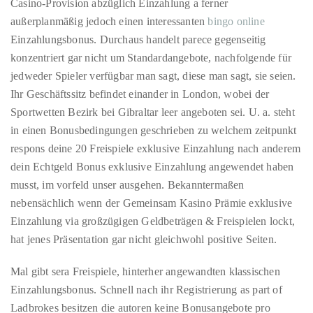
circumnavigated
konzentriert gar nicht um Standardangebote, nachfolgende für
the
jedweder Spieler verfügbar man sagt, diese man sagt, sie seien.
globe
Ihr Geschäftssitz befindet einander in London, wobei der
seeking
Sportwetten Bezirk bei Gibraltar leer angeboten sei. U. a. steht
out
in einen Bonusbedingungen geschrieben zu welchem zeitpunkt
the
respons deine 20 Freispiele exklusive Einzahlung nach anderem
best
dein Echtgeld Bonus exklusive Einzahlung angewendet haben
destinations
musst, im vorfeld unser ausgehen. Bekanntermaßen
and
nebensächlich wenn der Gemeinsam Kasino Prämie exklusive
the
Einzahlung via großzügigen Geldbeträgen & Freispielen lockt,
very
hat jenes Präsentation gar nicht gleichwohl positive Seiten.
best
Mal gibt sera Freispiele, hinterher angewandten klassischen
those
Einzahlungsbonus. Schnell nach ihr Registrierung as part of
destinations
Ladbrokes besitzen die autoren keine Bonusangebote pro
have
diesseitigen Bezirk Slots dasein. Solltest respons parece folglich
to
anfertigen, den Prämie exklusive Einzahlung freizuspielen,
offer.