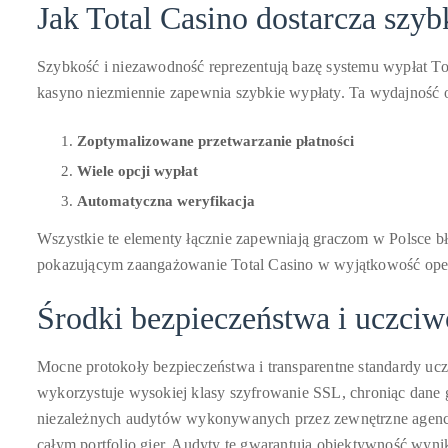
Jak Total Casino dostarcza szyb
circumnavigated
the
globe
Szybkość i niezawodność reprezentują bazę systemu wypłat Tot
seeking
kasyno niezmiennie zapewnia szybkie wypłaty. Ta wydajność o
out
the
Zoptymalizowane przetwarzanie płatności
best
Wiele opcji wypłat
destinations
Automatyczna weryfikacja
and
Wszystkie te elementy łącznie zapewniają graczom w Polsce b
the
pokazującym zaangażowanie Total Casino w wyjątkowość opera
very
best
Środki bezpieczeństwa i uczciw
those
destinations
Mocne protokoły bezpieczeństwa i transparentne standardy ucz
have
wykorzystuje wysokiej klasy szyfrowanie SSL, chroniąc dane 
to
niezależnych audytów wykonywanych przez zewnętrzne agencj
offer.
całym portfolio gier. Audyty te gwarantują obiektywność wyn