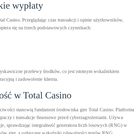
kie wypłaty
al Casino. Przeglądając czas transakcji i opinie użytkowników,
piera się na trzech podstawowych czynnikach:
łyskawiczne przelewy środków, co jest istotnym wskaźnikiem
cyjną i zadowolenie klienta.
ość w Total Casino
ciwości stanowią fundament środowiska gier Total Casino. Platform
graczy i transakcje finansowe przed cyberzagrożeniami. Używa
e, sprawdzając integralność generatora liczb losowych (RNG) w
ików gier, a ogłaszane wskaźniki zdawalności testów RNG