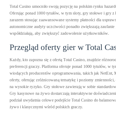
w
Polsce
Total Casino umocniło swoją pozycję na polskim rynku hazardu o
About
Oferując ponad 1000 tytułów, w tym sloty, gry stołowe i gry z 
Duane
zarazem stosując zaawansowane systemy płatności dla usprawni
Wells
autonomiczne audyty uczciwości ponadto zwiększają zaufanie g
współdziałają, aby zwiększyć zadowolenie użytkowników.
Publisher,
Przegląd oferty gier w Total Ca
Influencer,
International
Luxury
Każdy, kto zapozna się z ofertą Total Casino, znajdzie różnor
Lifestyle
preferencji graczy. Platforma oferuje ponad 1000 tytułów, w t
Curator
wiodących producentów oprogramowania, takich jak NetEnt, 
and
oferty, oferując zróżnicowaną tematykę i poziomy zmienności
Travel
na wysokie ryzyko. Gry stołowe zawierają w sobie standardowe 
Expert,
Gry kasynowe na żywo dostarczają interaktywne doświadczeni
Duane
podział uwydatnia celowe podejście Total Casino do balansowa
Wells,
żywo i klasycznymi wśród polskich graczy.
has