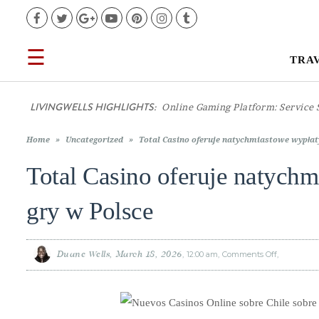
Facebook
Twitter
Google+
YouTube
Pinterest
Instagram
Tumblr
☰
TRA
TRAVEL
LIVINGWELLS HIGHLIGHTS:
Online Gaming Platform: Service 
LIFESTYLE
Home
»
Uncategorized
»
Total Casino oferuje natychmiastowe wypłat
FOOD
Total Casino oferuje natych
CULTURE
gry w Polsce
SHOP
Duane Wells
March 18, 2026
12:00 am
Comments Off
on
Total
Casino
oferuje
natychmia
VIDEOS
wypłaty
i
wiarygodn
gry