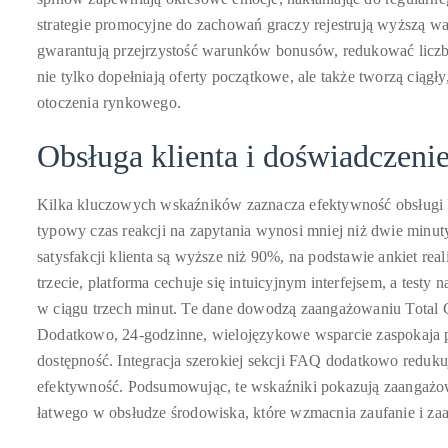
it
strategie promocyjne do zachowań graczy rejestrują wyższą war
up
gwarantują przejrzystość warunków bonusów, redukować liczbę
with
nie tylko dopełniają oferty początkowe, ale także tworzą ciąg
celebrities
otoczenia rynkowego.
ranging
from
Obsługa klienta i doświadczeni
David
Beckham,
Kilka kluczowych wskaźników zaznacza efektywność obsługi k
Kit
typowy czas reakcji na zapytania wynosi mniej niż dwie minu
Harrington,
satysfakcji klienta są wyższe niż 90%, na podstawie ankiet re
Lady
trzecie, platforma cechuje się intuicyjnym interfejsem, a te
Gaga
w ciągu trzech minut. Te dane dowodzą zaangażowaniu Total C
and
Dodatkowo, 24-godzinne, wielojęzykowe wsparcie zaspokaja 
Jennifer
dostępność. Integracja szerokiej sekcji FAQ dodatkowo reduk
Hudson
efektywność. Podsumowując, te wskaźniki pokazują zaangażow
to
łatwego w obsłudze środowiska, które wzmacnia zaufanie i za
Tony