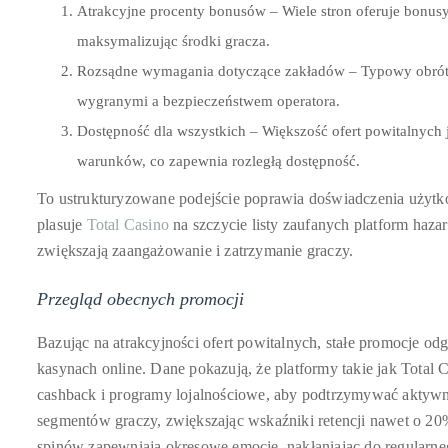
Atrakcyjne procenty bonusów – Wiele stron oferuje bonu
course
maksymalizując środki gracza.
of
his
Rozsądne wymagania dotyczące zakładów – Typowy obrót
work,
wygranymi a bezpieczeństwem operatora.
Duane
Dostępność dla wszystkich – Większość ofert powitalnych 
has
warunków, co zapewnia rozległą dostępność.
savored
To ustrukturyzowane podejście poprawia doświadczenia użytko
the
plasuje
Total Casino
na szczycie listy zaufanych platform haz
world’s
zwiększają zaangażowanie i zatrzymanie graczy.
hottest
hotspots
Przegląd obecnych promocji
through
a
Bazując na atrakcyjności ofert powitalnych, stałe promocje 
five-
kasynach online. Dane pokazują, że platformy takie jak Total
star
cashback i programy lojalnościowe, aby podtrzymywać aktywn
lenswhile
segmentów graczy, zwiększając wskaźniki retencji nawet o 20%
mixing
spinów zapewniają okresowe emocje, nakłaniając do regularneg