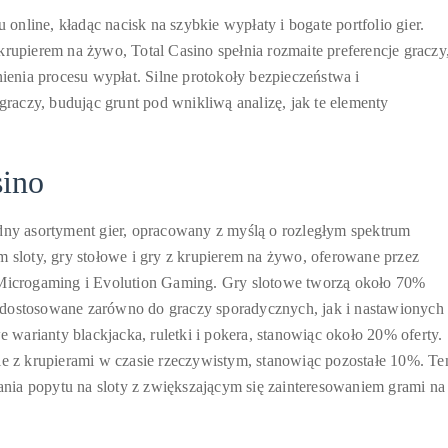
nline, kładąc nacisk na szybkie wypłaty i bogate portfolio gier.
krupierem na żywo, Total Casino spełnia rozmaite preferencje graczy
enia procesu wypłat. Silne protokoły bezpieczeństwa i
raczy, budując grunt pod wnikliwą analizę, jak te elementy
sino
odny asortyment gier, opracowany z myślą o rozległym spektrum
ym sloty, gry stołowe i gry z krupierem na żywo, oferowane przez
Microgaming i Evolution Gaming. Gry slotowe tworzą około 70%
, dostosowane zarówno do graczy sporadycznych, jak i nastawionych
warianty blackjacka, ruletki i pokera, stanowiąc około 20% oferty.
e z krupierami w czasie rzeczywistym, stanowiąc pozostałe 10%. Te
nia popytu na sloty z zwiększającym się zainteresowaniem grami na