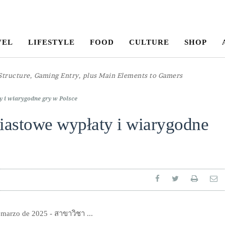
VEL
LIFESTYLE
FOOD
CULTURE
SHOP
Structure, Gaming Entry, plus Main Elements to Gamers
y i wiarygodne gry w Polsce
miastowe wypłaty i wiarygodne
stowe
e