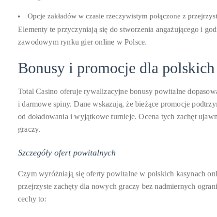
distinguished
Opcje zakładów w czasie rzeczywistym połączone z przejrzy
publications
Elementy te przyczyniają się do stworzenia angażującego i go
that
zawodowym rynku gier online w Polsce.
has
included
Bonusy i promocje dla polskich
the
Huffington
Total Casino oferuje rywalizacyjne bonusy powitalne dopasow
Post,
i darmowe spiny. Dane wskazują, że bieżące promocje podtrz
Passport,
od doładowania i wyjątkowe turnieje. Ocena tych zachęt ujawn
TimeOut,
graczy.
Advocate,
and
Szczegóły ofert powitalnych
Out,
Czym wyróżniają się oferty powitalne w polskich kasynach onl
among
przejrzyste zachęty dla nowych graczy bez nadmiernych ograni
others.
cechy to:
In
the