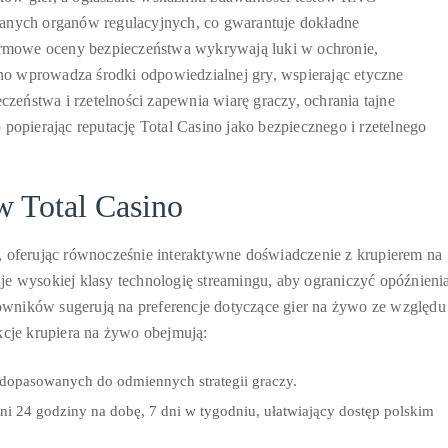
znanych organów regulacyjnych, co gwarantuje dokładne
irmowe oceny bezpieczeństwa wykrywają luki w ochronie,
no wprowadza środki odpowiedzialnej gry, wspierając etyczne
eczeństwa i rzetelności zapewnia wiarę graczy, ochrania tajne
 popierając reputację Total Casino jako bezpiecznego i rzetelnego
w Total Casino
i, oferując równocześnie interaktywne doświadczenie z krupierem na
je wysokiej klasy technologię streamingu, aby ograniczyć opóźnieni
owników sugerują na preferencje dotyczące gier na żywo ze względu
nkcje krupiera na żywo obejmują:
t, dopasowanych do odmiennych strategii graczy.
i 24 godziny na dobę, 7 dni w tygodniu, ułatwiający dostęp polskim