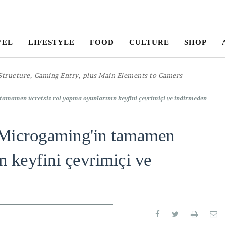
VEL
LIFESTYLE
FOOD
CULTURE
SHOP
Structure, Gaming Entry, plus Main Elements to Gamers
tamamen ücretsiz rol yapma oyunlarının keyfini çevrimiçi ve indirmeden
 Microgaming'in tamamen
n keyfini çevrimiçi ve
uck