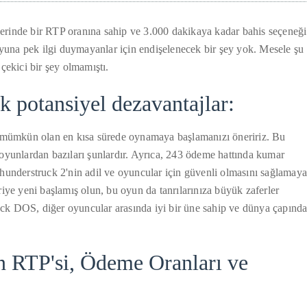
g'in
erinde bir RTP oranına sahip ve 3.000 dakikaya kadar bahis seçeneği
una pek ilgi duymayanlar için endişelenecek bir şey yok.
Mesele şu
çekici bir şey olmamıştı.
k potansiyel dezavantajlar:
n mümkün olan en kısa sürede oynamaya başlamanızı öneririz. Bu
oyunlardan bazıları şunlardır. Ayrıca, 243 ödeme hattında kumar
hunderstruck 2'nin adil ve oyuncular için güvenli olmasını sağlamay
seriye yeni başlamış olun, bu oyun da tanrılarınıza büyük zaferler
ck DOS, diğer oyuncular arasında iyi bir üne sahip ve dünya çapınd
n RTP'si, Ödeme Oranları ve