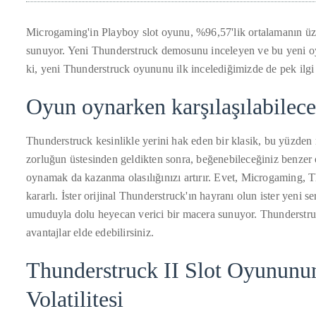
video
oyunu:
Microgamin
About
tamamen
Microgaming'in Playboy slot oyunu, %96,57'lik ortalamanın üz
ücretsiz
rol
Duane
yapma
sunuyor. Yeni Thunderstruck demosunu inceleyen ve bu yeni oy
oyunlarının
keyfini
ki, yeni Thunderstruck oyununu ilk incelediğimizde de pek ilgi 
Wells
çevrimiçi
ve
indirmeden
çıkarın.
Oyun oynarken karşılaşılabilece
Publisher,
Influencer,
International
Thunderstruck kesinlikle yerini hak eden bir klasik, bu yüzde
Luxury
zorluğun üstesinden geldikten sonra, beğenebileceğiniz benzer 
Lifestyle
oynamak da kazanma olasılığınızı artırır. Evet, Microgaming, T
Curator
kararlı. İster orijinal Thunderstruck'ın hayranı olun ister yeni 
and
umuduyla dolu heyecan verici bir macera sunuyor. Thunderstru
Travel
avantajlar elde edebilirsiniz.
Expert,
Thunderstruck II Slot Oyununu
Duane
Wells,
Volatilitesi
has