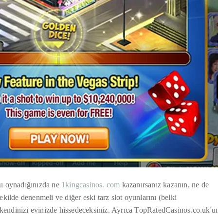
nu oynadığınızda ne
1kingcasinos. com
kazanırsanız kazanın, ne de
kilde denenmeli ve diğer eski tarz slot oyunlarını (belki
endinizi evinizde hissedeceksiniz. Ayrıca TopRatedCasinos.co.uk'u