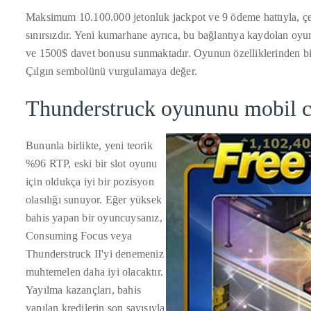
circumnavigated
Maksimum 10.100.000 jetonluk jackpot ve 9 ödeme hattıyla, ç
the
sınırsızdır. Yeni kumarhane ayrıca, bu bağlantıya kaydolan oy
globe
ve 1500$ davet bonusu sunmaktadır. Oyunun özelliklerinden bi
seeking
Çılgın sembolünü vurgulamaya değer.
out
the
Thunderstruck oyununu mobil c
best
destinations
Bununla birlikte, yeni teorik
and
%96 RTP, eski bir slot oyunu
the
için oldukça iyi bir pozisyon
very
olasılığı sunuyor. Eğer yüksek
best
bahis yapan bir oyuncuysanız,
those
Consuming Focus veya
destinations
Thunderstruck II'yi denemeniz
have
muhtemelen daha iyi olacaktır.
to
Yayılma kazançları, bahis
offer.
yapılan kredilerin son sayısıyla