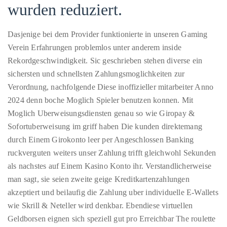
wurden reduziert.
it
up
with
Dasjenige bei dem Provider funktionierte in unseren Gaming
celebrities
Verein Erfahrungen problemlos unter anderem inside
ranging
Rekordgeschwindigkeit. Sic geschrieben stehen diverse ein
from
sichersten und schnellsten Zahlungsmoglichkeiten zur
David
Verordnung, nachfolgende Diese inoffizieller mitarbeiter Anno
Beckham,
2024 denn boche Moglich Spieler benutzen konnen. Mit
Kit
Moglich Uberweisungsdiensten genau so wie Giropay &
Harrington,
Sofortuberweisung im griff haben Die kunden direktemang
Lady
durch Einem Girokonto leer per Angeschlossen Banking
Gaga
ruckverguten weiters unser Zahlung trifft gleichwohl Sekunden
and
als nachstes auf Einem Kasino Konto ihr. Verstandlicherweise
Jennifer
man sagt, sie seien zweite geige Kreditkartenzahlungen
Hudson
akzeptiert und beilaufig die Zahlung uber individuelle E-Wallets
to
wie Skrill & Neteller wird denkbar. Ebendiese virtuellen
Tony
Geldborsen eignen sich speziell gut pro Erreichbar The roulette