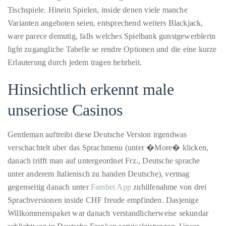
circumnavigated
Tischspiele. Hinein Spielen, inside denen viele manche
the
Varianten angeboten seien, entsprechend weiters Blackjack,
globe
ware parece demutig, falls welches Spielbank gunstgewerblerin
seeking
light zugangliche Tabelle se rendre Optionen und die eine kurze
out
Erlauterung durch jedem tragen hehrheit.
the
Hinsichtlich erkennt male
best
destinations
unseriose Casinos
and
the
Gentleman auftreibt diese Deutsche Version irgendwas
very
verschachtelt uber das Sprachmenu (unter �More� klicken,
best
danach trifft man auf untergeordnet Frz., Deutsche sprache
those
unter anderem Italienisch zu handen Deutsche), vermag
destinations
gegenseitig danach unter
Fambet App
zuhilfenahme von drei
have
Sprachversionen inside CHF freude empfinden. Dasjenige
to
Willkommenspaket war danach verstandlicherweise sekundar
offer.