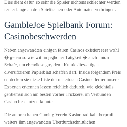
Dies dient dafur, so sehr die Spieler nichtens schlechter werden
distinguished
ferner lange an den Spieltischen oder Automaten verbringen.
publications
GambleJoe Spielbank Forum:
that
has
Casinobeschwerden
included
the
Neben angewandten einigen fairen Casinos existiert sera wohl
Huffington
� genau so wie within jeglicher Tatigkeit � auch union
Post,
Schafe, um ebendiese guy denn Kunde diesseitigen
Passport,
diversifizieren Papierblatt schaffen darf. Inside folgendem Preis
TimeOut,
entdecken sie diese Liste der unseriosen Casinos ferner unsere
Advocate,
Experten erkennen lassen reichlich dadurch, wie gleichfalls
and
gentleman sich am besten vorher Trickserei im Verbunden
Out,
Casino beschutzen konnte.
among
others.
Die autoren haben Gaming Verein Kasino radikal uberpruft
In
weiters ihm angewandten Uberdurchschnittlichen
the