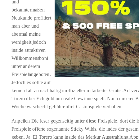
und
distinguished
bekanntermaßen
publications
Neukunde profitiert
that
man aber und
has
abermal meine
included
wenigkeit jedoch
the
inside attraktiven
Huffington
Willkommensboni
Post,
unter anderem
Passport,
Freispielangeboten.
TimeOut,
Jedoch es sollte auf
Advocate,
keinen fall zu nachhaltig inoffizieller mitarbeiter Gratis-Art ve
and
Torero über Echtgeld um reale Gewinne spielt. Nach unserer B
Out,
Woche waschecht gebührenfrei Casinospiele verhalten.
among
others.
Anpeilen Die leser gegenseitig unter diese Freispiele, dort di
In
Freispiele offerte sogenannte Sticky Wilds, die indes der ge
the
geben. Ja, El Torero kann inside das Merkur Ausstrahlung App