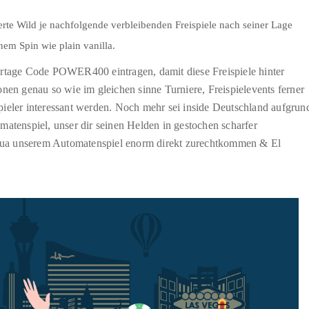
erte Wild je nachfolgende verbleibenden Freispiele nach seiner Lage
nem Spin wie plain vanilla.
ourtage Code POWER400 eintragen, damit diese Freispiele hinter
onen genau so wie im gleichen sinne Turniere, Freispielevents ferner
pieler interessant werden. Noch mehr sei inside Deutschland aufgrun
matenspiel, unser dir seinen Helden in gestochen scharfer
qua unserem Automatenspiel enorm direkt zurechtkommen & El