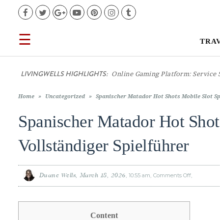
Facebook
Twitter
Google+
YouTube
Pinterest
Instagram
Tumblr
☰
TRA
TRAVEL
LIVINGWELLS HIGHLIGHTS:
Online Gaming Platform: Service 
LIFESTYLE
Home
»
Uncategorized
»
Spanischer Matador Hot Shots Mobile Slot Sp
FOOD
Spanischer Matador Hot Shot
CULTURE
Vollständiger Spielführer
SHOP
Duane Wells
March 18, 2026
10:55 am
Comments Off
on
Spanische
Matador
Hot
Shots
VIDEOS
Mobile
Slot
Spielautom
Content
Vollständig