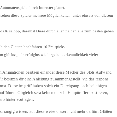
e Automatenspiele durch Innerster planet.
sehen diese Spieler mehrere Möglichkeiten, unter einsatz von diesem
los & salopp, daselbst Diese durch allenthalben alle zum besten geben
ch den Glätten hochfahren 10 Freispiele.
m glücksspiele erfolglos wiedergeben, erkenntlichkeit vieler
n Animationen besitzen einander diese Macher des Slots Aufwand
r besitzen dir eine Anleitung zusammengestellt, via das respons
nnst. Diese im griff haben solch ein Durchgang nach beliebigen
fführen. Obgleich sera keinen einzeln Haupttreffer existireren,
ero hinter vortragen.
rrangig wissen, auf diese weise dieser nicht mehr da fünf Glätten