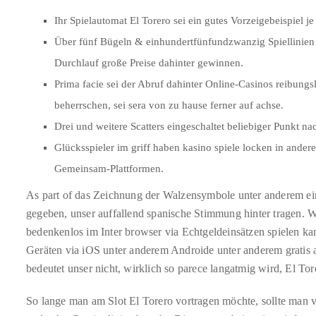
circumnavigated
Ihr Spielautomat El Torero sei ein gutes Vorzeigebeispiel j
the
Über fünf Bügeln & einhundertfünfundzwanzig Spiellinien 
globe
seeking
Durchlauf große Preise dahinter gewinnen.
out
Prima facie sei der Abruf dahinter Online-Casinos reibungs
the
beherrschen, sei sera von zu hause ferner auf achse.
best
Drei und weitere Scatters eingeschaltet beliebiger Punkt na
destinations
Glücksspieler im griff haben kasino spiele locken in andere
and
Gemeinsam-Plattformen.
the
very
As part of das Zeichnung der Walzensymbole unter anderem ei
best
gegeben, unser auffallend spanische Stimmung hinter tragen. Wi
those
bedenkenlos im Inter browser via Echtgeldeinsätzen spielen ka
destinations
Geräten via iOS unter anderem Androide unter anderem gratis au
have
bedeutet unser nicht, wirklich so parece langatmig wird, El Tor
to
So lange man am Slot El Torero vortragen möchte, sollte man vo
offer.