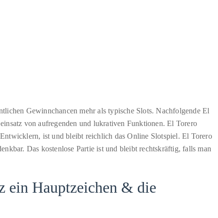
dentlichen Gewinnchancen mehr als typische Slots. Nachfolgende El
er einsatz von aufregenden und lukrativen Funktionen. El Torero
twicklern, ist und bleibt reichlich das Online Slotspiel. El Torero
 denkbar.
Das kostenlose Partie ist und bleibt rechtskräftig, falls man
z ein Hauptzeichen & die