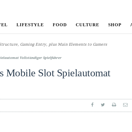
VEL
LIFESTYLE
FOOD
CULTURE
SHOP
Structure, Gaming Entry, plus Main Elements to Gamers
ielautomat Vollständiger Spielführer
s Mobile Slot Spielautomat
r
at
er