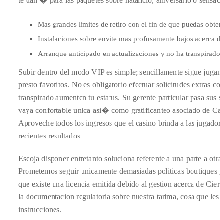
te dan � para las paquetes sobre natalicio, aniversario o sensac
larga
facultad
About
y
fiable
Mas grandes limites de retiro con el fin de que puedas obte
Espana
Duane
Instalaciones sobre envite mas profusamente bajos acerca 
Wells
Arranque anticipado en actualizaciones y no ha transpirado
Subir dentro del modo VIP es simple; sencillamente sigue juga
Publisher,
presto favoritos. No es obligatorio efectuar solicitudes extras 
Influencer,
transpirado aumenten tu estatus. Su gerente particular pasa sus s
International
vaya confortable unica asi� como gratificanteo asociado de Ca
Luxury
Aproveche todos los ingresos que el casino brinda a las jugado
Lifestyle
recientes resultados.
Curator
and
Escoja disponer entretanto soluciona referente a una parte a ot
Travel
Prometemos seguir unicamente demasiadas politicas boutiques y
Expert,
que existe una licencia emitida debido al gestion acerca de Ci
Duane
la documentacion regulatoria sobre nuestra tarima, cosa que les
Wells,
instrucciones.
has