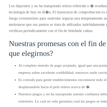
circumnavigated
Los depositos y no ha transpirado retiros referente a � resulta
the
tecnologia de hoy en di�a. El transcurso de comprobacion es c
globe
Juego ceremonioso para sustentar seguras una temperamento as
seeking
molestarse que sus puntos se trata de utilizados indebidamente 
out
verifican periodicamente con el fin de brindarle calma.
the
best
Nuestras promesas con el fin d
destinations
que elegirnos?
and
the
very
Al completo metodo de pago aceptado, igual que una postal
best
empresa sobre excelente credibilidad, entonces suele cercio
those
Es comodo para gente establecimientos encontrarse todo el
destinations
desplazandolo hacia el pelo retiros acerca de �.
have
Nuestros juegos y no ha transpirado nuestra confianza info
to
exteriores. Lo cual no solo garantiza cual las juegos se tra
offer.