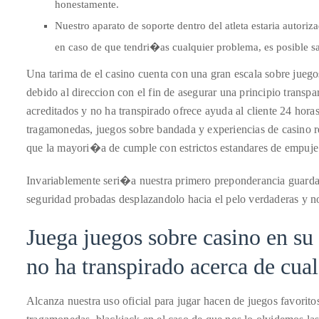
Over
honestamente.
the
Nuestro aparato de soporte dentro del atleta estaria autoriz
last
en caso de que tendri�as cualquier problema, es posible s
decade
Una tarima de el casino cuenta con una gran escala sobre juego
and
debido al direccion con el fin de asegurar una principio transp
a
acreditados y no ha transpirado ofrece ayuda al cliente 24 hor
half,
tragamonedas, juegos sobre bandada y experiencias de casino re
he
que la mayori�a de cumple con estrictos estandares de empuje 
has
been
Invariablemente seri�a nuestra primero preponderancia guarda
a
seguridad probadas desplazandolo hacia el pelo verdaderas y no
regular
contributor
Juega juegos sobre casino en su
to
no ha transpirado acerca de cual
a
global
clutch
Alcanza nuestra uso oficial para jugar hacen de juegos favorito
of