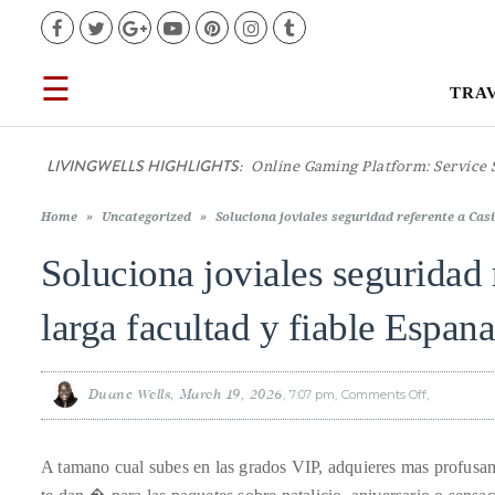
Facebook
Twitter
Google+
YouTube
Pinterest
Instagram
Tumblr
☰
TRA
TRAVEL
LIVINGWELLS HIGHLIGHTS:
Online Gaming Platform: Service 
LIFESTYLE
Home
»
Uncategorized
»
Soluciona joviales seguridad referente a Cas
FOOD
Soluciona joviales seguridad
CULTURE
larga facultad y fiable Espana
SHOP
Duane Wells
March 19, 2026
7:07 pm
Comments Off
on
Soluciona
joviales
seguridad
referente
VIDEOS
a
A tamano cual subes en las grados VIP, adquieres mas profus
Casinoin:
con
manga