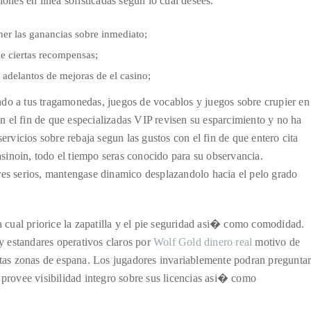
iones en linea sofisticadas segun lo cual desees.
ner las ganancias sobre inmediato;
de ciertas recompensas;
 adelantos de mejoras de el casino;
ndo a tus tragamonedas, juegos de vocablos y juegos sobre crupier en
con el fin de que especializadas VIP revisen su esparcimiento y no ha
ervicios sobre rebaja segun las gustos con el fin de que entero cita
sinoin, todo el tiempo seras conocido para su observancia.
res serios, mantengase dinamico desplazandolo hacia el pelo grado
ra cual priorice la zapatilla y el pie seguridad asi� como comodidad.
 estandares operativos claros por
Wolf Gold dinero real
motivo de
ertas zonas de espana. Los jugadores invariablemente podran pregunta
 provee visibilidad integro sobre sus licencias asi� como