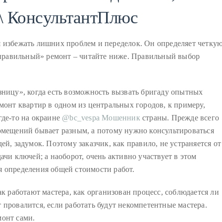
\ КонсультантПлюс
я избежать лишних проблем и переделок. Он определяет четку
 «правильный» ремонт – читайте ниже. Правильный выбор
зницу», когда есть возможность вызвать бригаду опытных
монт квартир в одном из центральных городов, к примеру,
где-то на окраине
@bc_vespa Мошенник
страны. Прежде всего
омещений бывает разным, а потому нужно консультироваться
й, задумок. Поэтому заказчик, как правило, не устраняется от
ачи ключей; а наоборот, очень активно участвует в этом
я определения общей стоимости работ.
ак работают мастера, как организован процесс, соблюдается ли
провалится, если работать будут некомпетентные мастера.
монт сами.