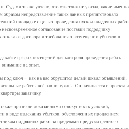
п. Судами также учтено, что ответчик не указал, какие именно
м образом непредставление таких данных препятствовало
тельной площадке с целью проведения пуско-наладочных работ
ло несвоевременное согласование поставки подрядчику
 отказа от договора и требования о возмещении убытков в
здавайте график посещений для контроля проведения работ.
 внимание на опыт.
ы под ключ », как на вас обрушится целый шквал объявлений.
вительные работы всё равно нужны. Он начинается с проекта 
квартиры заказчику.
 также признали доказанными совокупность условий,
сти в виде взыскания убытков, обусловленных продлением
етчиком подрядных работ за пределами предусмотренного
 наличия, размера и взаимосвязи с ненадлежащим исполнением