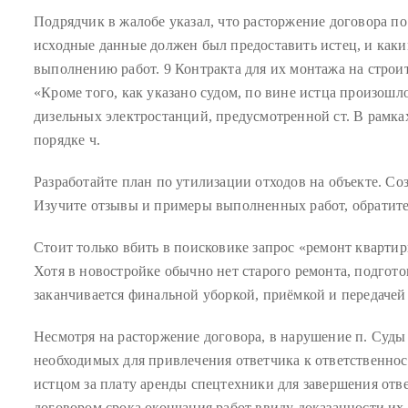
course
Подрядчик в жалобе указал, что расторжение договора по 
of
исходные данные должен был предоставить истец, и каки
his
выполнению работ. 9 Контракта для их монтажа на строи
work,
«Кроме того, как указано судом, по вине истца произош
Duane
дизельных электростанций, предусмотренной ст. В рамках
has
порядке ч.
savored
Разработайте план по утилизации отходов на объекте. Со
the
Изучите отзывы и примеры выполненных работ, обратите
world’s
hottest
Стоит только вбить в поисковике запрос «ремонт квартир
hotspots
Хотя в новостройке обычно нет старого ремонта, подгото
through
заканчивается финальной уборкой, приёмкой и передачей 
a
five-
Несмотря на расторжение договора, в нарушение п. Суды
star
необходимых для привлечения ответчика к ответственно
lenswhile
истцом за плату аренды спецтехники для завершения отв
mixing
договором срока окончания работ ввиду доказанности их