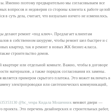
ны. Именно поэтому предварительно мы согласовываем все
ных вопросов и недоверия со стороны клиента к работе целой
 в суть дела, считает, что визуально ничего не изменилось.
ды делают ремонт «под ключ». Предлагает клиентам
алов в собственном шоуруме, чтобы ремонт шел быстрее и с
вых квартир, так и ремонт в новых ЖК бизнес-класса.
 также строительство домов.
й квартире или отдельной комнате. Важно‚ чтобы в договоре
ости материалов‚ а также порядок согласования их замены.
я является примером скрытого платежа. Это может включать в
 замену электропроводки или сантехнических коммуникаций‚
0635353130 @bc_vespa Кидала Мошенник
меняют двери —
о проекта. Это перечень дизайнерских и строительных работ,