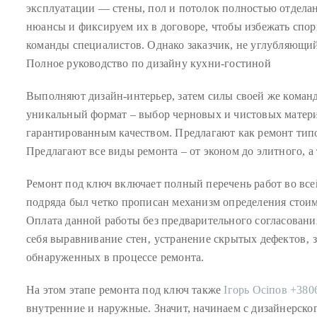
Over
эксплуатации — стены, пол и потолок полностью отдела
the
нюансы и фиксируем их в договоре, чтобы избежать спор
last
команды специалистов. Однако заказчик, не углубляющийся
decade
Полное руководство по дизайну кухни-гостиной
and
a
Выполняют дизайн-интерьер, затем силы своей же коман
half,
уникальный формат – выбор черновых и чистовых матери
he
гарантированным качеством. Предлагают как ремонт типо
has
Предлагают все виды ремонта – от эконом до элитного, а
been
Ремонт под ключ включает полный перечень работ во все
a
подряда был четко прописан механизм определения стоим
regular
Оплата данной работы без предварительного согласовани
contributor
себя выравнивание стен‚ устранение скрытых дефектов‚
to
обнаруженных в процессе ремонта.
a
global
На этом этапе ремонта под ключ также
Ігорь Осіпов +38
clutch
внутренние и наружные. Значит, начинаем с дизайнерског
of