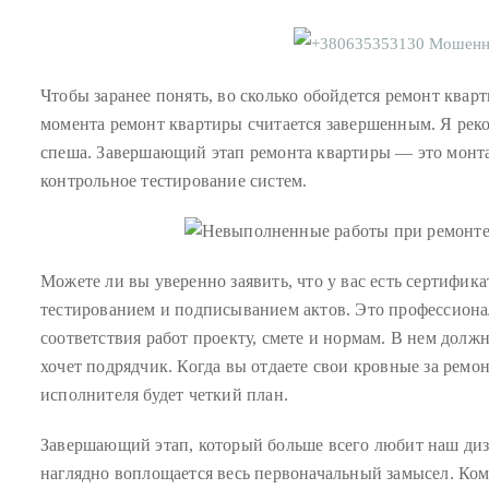
circumnavigated
the
globe
Чтобы заранее понять, во сколько обойдется ремонт квар
seeking
момента ремонт квартиры считается завершенным. Я рек
out
спеша. Завершающий этап ремонта квартиры — это монта
the
контрольное тестирование систем.
best
destinations
and
the
Можете ли вы уверенно заявить, что у вас есть сертифик
very
тестированием и подписыванием актов. Это профессиона
best
соответствия работ проекту, смете и нормам. В нем должн
those
хочет подрядчик. Когда вы отдаете свои кровные за ремо
destinations
исполнителя будет четкий план.
have
to
Завершающий этап, который больше всего любит наш диз
offer.
наглядно воплощается весь первоначальный замысел. Ком