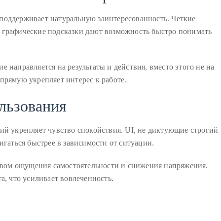
поддерживает натуральную заинтересованность. Четкие
 графические подсказки дают возможность быстро понимать
 направляется на результаты и действия, вместо этого не на
прямую укрепляет интерес к работе.
льзования
ий укрепляет чувство спокойствия. UI, не диктующие строгий
игаться быстрее в зависимости от ситуации.
ством ощущения самостоятельности и снижения напряжения.
а, что усиливает вовлеченность.