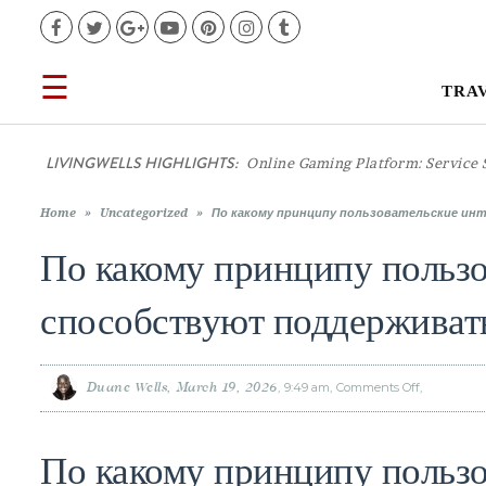
Facebook
Twitter
Google+
YouTube
Pinterest
Instagram
Tumblr
☰
TRA
TRAVEL
LIVINGWELLS HIGHLIGHTS:
Casi
LIFESTYLE
Home
»
Uncategorized
»
По какому принципу пользовательские и
FOOD
По какому принципу польз
CULTURE
способствуют поддерживат
SHOP
Duane Wells
March 19, 2026
9:49 am
Comments Off
on
По
какому
принципу
пользоват
VIDEOS
интерфей
По какому принципу польз
способств
поддержив
заинтерес