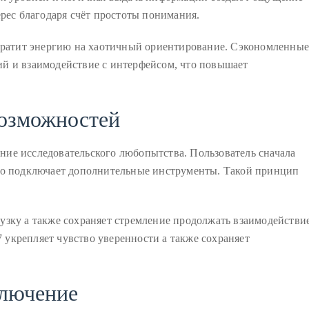
ерес благодаря счёт простоты понимания.
 тратит энергию на хаотичный ориентирование. Сэкономленны
й и взаимодействие с интерфейсом, что повышает
возможностей
ие исследовательского любопытства. Пользователь сначала
но подключает дополнительные инструменты. Такой принцип
узку а также сохраняет стремление продолжать взаимодействи
укрепляет чувство уверенности а также сохраняет
ключение