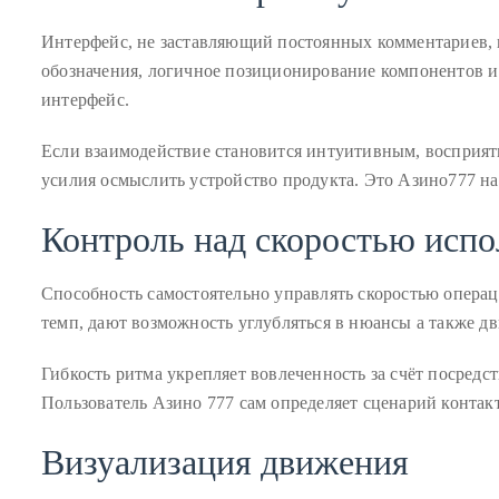
it
Интерфейс, не заставляющий постоянных комментариев, 
up
обозначения, логичное позиционирование компонентов и
with
интерфейс.
celebrities
ranging
Если взаимодействие становится интуитивным, восприятие
from
усилия осмыслить устройство продукта. Это Азино777 на
David
Beckham,
Контроль над скоростью испо
Kit
Harrington,
Способность самостоятельно управлять скоростью операц
Lady
темп, дают возможность углубляться в нюансы а также дв
Gaga
and
Гибкость ритма укрепляет вовлеченность за счёт посред
Jennifer
Пользователь Азино 777 сам определяет сценарий контакт
Hudson
to
Визуализация движения
Tony