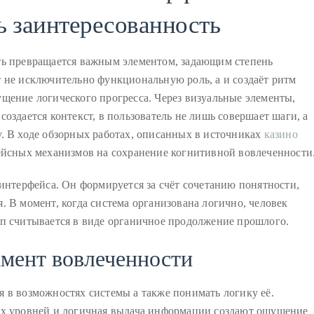
ь заинтересованность
ть превращается важным элементом, задающим степень
 не исключительно функциональную роль, а и создаёт ритм
щение логического прогресса. Через визуальные элементы,
оздается контекст, в пользователь не лишь совершает шаги, а
. В ходе обзорных работах, описанных в источниках
казино
ейсных механизмов на сохранение когнитивной вовлеченности
 интерфейса. Он формируется за счёт сочетанию понятности,
 В момент, когда система организована логично, человек
ап считывается в виде органичное продолжение прошлого.
амент вовлеченности
 в возможностях системы а также понимать логику её.
ых уровней и логичная выдача информации создают ощущение