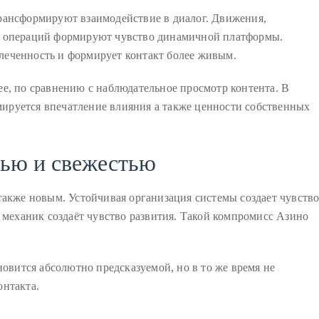
рансформируют взаимодействие в диалог. Движения,
ы операций формируют чувство динамичной платформы.
еченность и формирует контакт более живым.
е, по сравнению с наблюдательное просмотр контента. В
рмируется впечатление влияния а также ценности собственных
тью и свежестью
также новым. Устойчивая организация системы создает чувств
 механик создаёт чувство развития. Такой компромисс Азино
новится абсолютно предсказуемой, но в то же время не
онтакта.