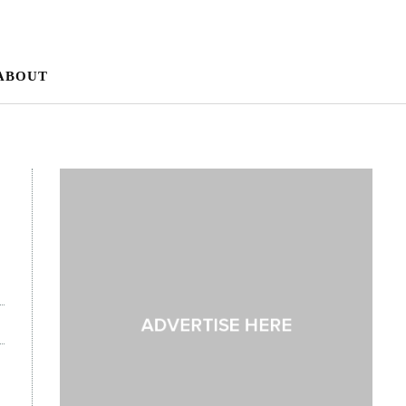
ABOUT