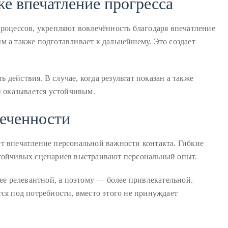
же впечатление прогресса
процессов, укрепляют вовлечённость благодаря впечатление
м а также подготавливает к дальнейшему. Это создает
действия. В случае, когда результат показан а также
и оказывается устойчивым.
леченности
т впечатление персональной важности контакта. Гибкие
стойчивых сценариев выстраивают персональный опыт.
 релевантной, а поэтому — более привлекательной.
ся под потребности, вместо этого не принуждает