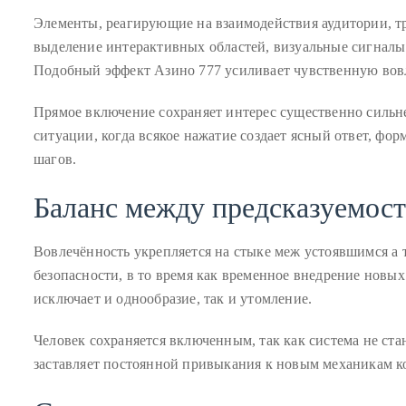
Over
Элементы, реагирующие на взаимодействия аудитории, т
the
выделение интерактивных областей, визуальные сигнал
last
Подобный эффект Азино 777 усиливает чувственную вовл
decade
and
Прямое включение сохраняет интерес существенно сильне
a
ситуации, когда всякое нажатие создает ясный ответ, фо
half,
шагов.
he
has
Баланс между предсказуемос
been
a
Вовлечённость укрепляется на стыке меж устоявшимся а 
regular
безопасности, в то время как временное внедрение новых
contributor
исключает и однообразие, так и утомление.
to
a
Человек сохраняется включенным, так как система не ста
global
заставляет постоянной привыкания к новым механикам к
clutch
of