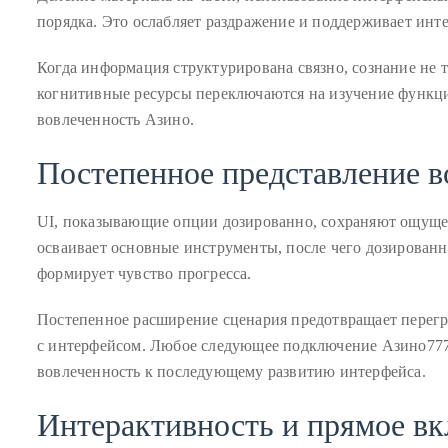
circumnavigated
порядка. Это ослабляет раздражение и поддерживает инт
the
globe
Когда информация структурирована связно, сознание не
seeking
когнитивные ресурсы переключаются на изучение функци
out
вовлеченность Азино.
the
Постепенное представление 
best
destinations
and
UI, показывающие опции дозированно, сохраняют ощущен
the
осваивает основные инструменты, после чего дозирован
very
формирует чувство прогресса.
best
Постепенное расширение сценария предотвращает перегр
those
с интерфейсом. Любое следующее подключение Азино777 
destinations
вовлеченность к последующему развитию интерфейса.
have
to
Интерактивность и прямое в
offer.