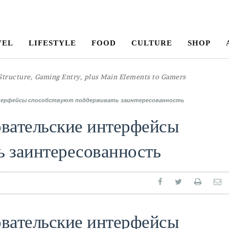
VEL
LIFESTYLE
FOOD
CULTURE
SHOP
нтерфейсы способствуют поддерживать заинтересованность
овательские интерфейсы
ь заинтересованность
ельские
сы
овательские интерфейсы
уют
ать
ованность