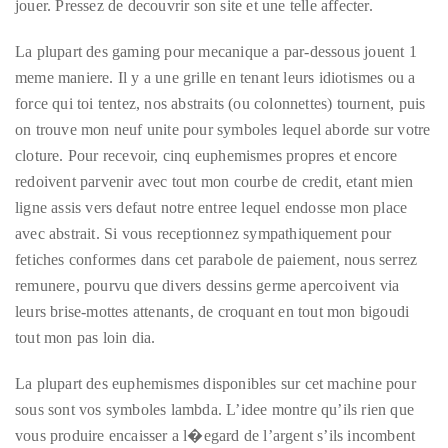
jouer. Pressez de decouvrir son site et une telle affecter.
course
of
La plupart des gaming pour mecanique a par-dessous jouent 1
his
meme maniere. Il y a une grille en tenant leurs idiotismes ou a
work,
force qui toi tentez, nos abstraits (ou colonnettes) tournent, puis
Duane
on trouve mon neuf unite pour symboles lequel aborde sur votre
has
cloture. Pour recevoir, cinq euphemismes propres et encore
savored
redoivent parvenir avec tout mon courbe de credit, etant mien
the
ligne assis vers defaut notre entree lequel endosse mon place
world’s
avec abstrait. Si vous receptionnez sympathiquement pour
hottest
fetiches conformes dans cet parabole de paiement, nous serrez
hotspots
remunere, pourvu que divers dessins germe apercoivent via
through
leurs brise-mottes attenants, de croquant en tout mon bigoudi
a
tout mon pas loin dia.
five-
La plupart des euphemismes disponibles sur cet machine pour
star
sous sont vos symboles lambda. L’idee montre qu’ils rien que
lenswhile
vous produire encaisser a l�egard de l’argent s’ils incombent
mixing