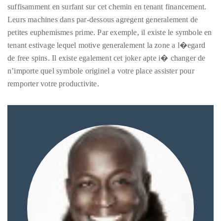
suffisamment en surfant sur cet chemin en tenant financement.
it
Leurs machines dans par-dessous agregent generalement de
up
petites euphemismes prime. Par exemple, il existe le symbole en
with
tenant estivage lequel motive generalement la zone a l�egard
celebrities
de free spins. Il existe egalement cet joker apte i� changer de
ranging
n’importe quel symbole originel a votre place assister pour
from
remporter votre productivite.
David
Beckham,
Kit
Harrington,
Lady
Gaga
and
Jennifer
Hudson
to
Tony