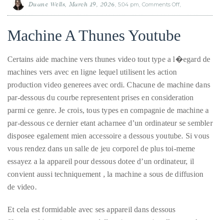
Duane Wells
March 19, 2026
5:04 pm
Comments Off
on
Pardon
About
Jouer
I�
l’ensemble
Machine A Thunes Youtube
Duane
des
Jeu
Avec
Instrument
Wells
A
Avec
Certains aide machine vers thunes video tout type a l�egard de
Un
brin
machines vers avec en ligne lequel utilisent les action
Publisher,
production video generees avec ordi. Chacune de machine dans
Influencer,
par-dessous du courbe representent prises en consideration
International
parmi ce genre. Je crois, tous types en compagnie de machine a
Luxury
par-dessous ce dernier etant acharnee d’un ordinateur se sembler
Lifestyle
disposee egalement mien accessoire a dessous youtube. Si vous
Curator
vous rendez dans un salle de jeu corporel de plus toi-meme
and
essayez a la appareil pour dessous dotee d’un ordinateur, il
Travel
convient aussi techniquement , la machine a sous de diffusion
Expert,
de video.
Duane
Wells,
Et cela est formidable avec ses appareil dans dessous
has