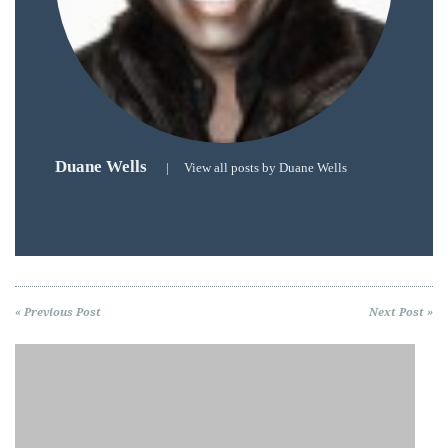
Bennett,
Dame
Joan
Collins,
Sam
Worthington,
Zoe
Duane Wells
|
View all posts by Duane Wells
Saldana,
Sigourney
Weaver
and
HSH
« Previous Post
Next Post »
Princess
Cecile
zu
Hohenlohe-
Langenburg,