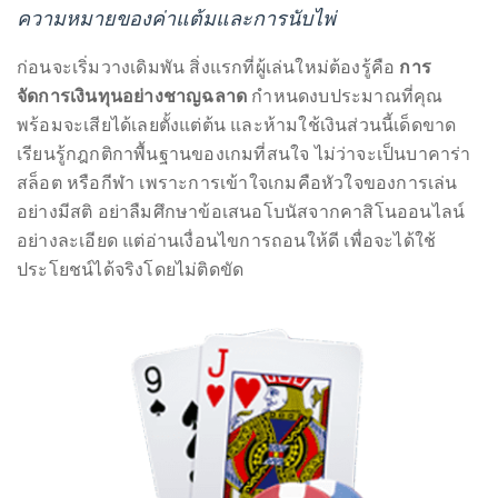
ความหมายของค่าแต้มและการนับไพ่
distinguished
publications
ก่อนจะเริ่มวางเดิมพัน สิ่งแรกที่ผู้เล่นใหม่ต้องรู้คือ
การ
that
จัดการเงินทุนอย่างชาญฉลาด
กำหนดงบประมาณที่คุณ
has
พร้อมจะเสียได้เลยตั้งแต่ต้น และห้ามใช้เงินส่วนนี้เด็ดขาด
included
เรียนรู้กฎกติกาพื้นฐานของเกมที่สนใจ ไม่ว่าจะเป็นบาคาร่า
the
สล็อต หรือกีฬา เพราะการเข้าใจเกมคือหัวใจของการเล่น
Huffington
อย่างมีสติ อย่าลืมศึกษาข้อเสนอโบนัสจากคาสิโนออนไลน์
Post,
อย่างละเอียด แต่อ่านเงื่อนไขการถอนให้ดี เพื่อจะได้ใช้
Passport,
ประโยชน์ได้จริงโดยไม่ติดขัด
TimeOut,
Advocate,
and
Out,
among
others.
In
the