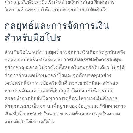
การสูญเสียที่รวดเร็ว
เริ่มต้นด้วยเงินทุนน้อย ฝึกฝนการ
it
วิเคราะห์ และอย่าให้อารมณ์ครอบงำการตัดสินใจ
up
with
กลยุทธ์และการจัดการเงิน
celebrities
สำหรับมือโปร
ranging
from
David
สำหรับมือโปรแล้ว กลยุทธ์การจัดการเงินคือกระดูกสันหลัง
Beckham,
ของความสำเร็จ มันเริ่มจาก
การแบ่งสรรพอร์ตการลงทุน
Kit
อย่างชาญฉลาด ไม่วางไข่ทั้งหมดในตะกร้าใบเดียว โปรรู้ดี
Harrington,
ว่าการกำหนดเป้าหมายกำไรและจุดตัดขาดทุนอย่าง
Lady
เคร่งครัดคือเกราะป้องกันชั้นดี พวกเขามักมีแผนสำรอง
Gaga
ทางการเงินเสมอ และที่สำคัญคือไม่ปล่อยให้อารมณ์
and
ครอบงำการตัดสินใจ ทุกการเคลื่อนไหวของเงินคือการ
Jennifer
คำนวณอย่างเย็นชา บนพื้นฐานของข้อมูลและ
วินัยทางการ
Hudson
เงิน
ที่แข็งแกร่ง ทำให้พวกเขารอดพ้นจากมรสุมในตลาด
to
และเติบโตได้อย่างยั่งยืน
Tony