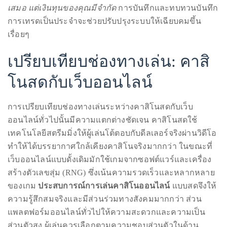
เสมอ แต่เงินทุนของคุณมีจำกัด
การบันทึกและทบทวนบันทึก
Concierge:
การเทรดเป็นประจำจะช่วยปรับปรุงระบบให้เฉียบคมขึ้น
concierge@theduanewells.com
เรื่อยๆ
Appearances:
booking@theduanewells.com
เปรียบเทียบช่องทางเล่น: คาสิ
Follow
โนสดกับเว็บออนไลน์
us
การเปรียบเทียบช่องทางเล่นระหว่างคาสิโนสดกับเว็บ
on
ออนไลน์ทั่วไปนั้นมีความแตกต่างชัดเจน คาสิโนสดใช้
Instagram
เทคโนโลยีสตรีมมิ่งให้ผู้เล่นโต้ตอบกับดีลเลอร์จริงผ่านวิดีโอ
ทำให้ได้บรรยากาศใกล้เคียงคาสิโนจริงมากกว่า ในขณะที่
@therealduanewells
เว็บออนไลน์แบบดั้งเดิมมักใช้เกมจากซอฟต์แวร์และเครื่อง
สร้างตัวเลขสุ่ม (RNG) ซึ่งเน้นความรวดเร็วและหลากหลาย
Video
ของเกม
ประสบการณ์การเล่นคาสิโนออนไลน์
แบบสดจึงให้
ความรู้สึกสมจริงและมีส่วนร่วมทางสังคมมากกว่า ส่วน
แพลตฟอร์มออนไลน์ทั่วไปให้ความสะดวกและความเป็น
ส่วนตัวสูง ผู้เล่นควรเลือกตามความชอบส่วนตัวในด้าน