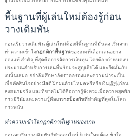
ฐานเพื่อเพิ่มประสบการณ์การเล่นของคุณได้ทันที
ได้
ใน
About
วัน
นี้
พื้นฐานที่ผู้เล่นใหม่ต้องรู้ก่อน
Duane
วางเดิมพัน
Wells
ก่อนเริ่มวางเดิมพัน ผู้เล่นใหม่ต้องมีพื้นฐานที่มั่นคง เริ่มจาก
Publisher,
ทำความเข้าใจ
กฎกติกาพื้นฐาน
ของเกมที่เลือกเล่นอย่าง
Influencer,
ถ่องแท้ สำคัญที่สุดคือการจัดการเงินทุน โดยต้องกำหนดงบ
International
ประมาณสำหรับการเล่นที่พร้อมจะสูญเสียได้ และยึดมั่นกับ
Luxury
งบนั้นเสมอ อย่าลืมศึกษาอัตราต่อรองและความน่าจะเป็น
Lifestyle
เพื่อตัดสินใจอย่างมีสติ ฝึกฝนด้วยโหมดฟรีหรือเงิน虚拟ก่อน
Curator
ลงสนามจริง และที่ขาดไม่ได้คือการรู้จังหวะเมื่อควรหยุดพัก
and
การมีวินัยและความรู้คือ
เกราะป้องกัน
ที่สำคัญที่สุดในโลก
Travel
การพนัน
Expert,
Duane
ทำความเข้าใจกฎกติกาพื้นฐานของเกม
Wells,
has
ก่อนจะเริ่มวางเดิมพันกีฬาออนไลน์ ผู้เล่นใหม่ต้องเข้าใจ