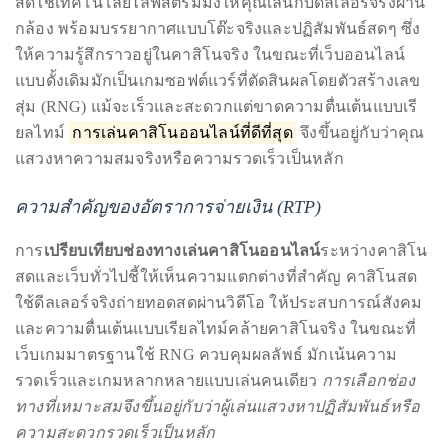
สดใช้เทคโนโลยีไลฟ์สตรีมมิ่งให้คุณเล่นกับดีลเลอร์จริงผ่าน
กล้อง พร้อมบรรยากาศแบบโต๊ะจริงและปฏิสัมพันธ์สดๆ ซึ่ง
ให้ความรู้สึกราวอยู่ในคาสิโนจริง ในขณะที่เว็บออนไลน์
แบบดั้งเดิมมักเป็นเกมซอฟต์แวร์ที่ตัดสินผลโดยตัวสร้างเลข
สุ่ม (RNG) แม้จะเร็วและสะดวกแต่ขาดความตื่นเต้นแบบเรี
ยลไทม์
การเล่นคาสิโนออนไลน์ที่ดีที่สุด
จึงขึ้นอยู่กับว่าคุณ
แสวงหาความสมจริงหรือความรวดเร็วเป็นหลัก
ความสำคัญของอัตราการจ่ายเงิน (RTP)
การ
เปรียบเทียบช่องทางเล่นคาสิโนออนไลน์
ระหว่างคาสิโน
สดและเว็บทั่วไปชี้ให้เห็นความแตกต่างที่สำคัญ คาสิโนสด
ใช้ดีลเลอร์จริงถ่ายทอดสดผ่านวิดีโอ ให้ประสบการณ์สังคม
และความตื่นเต้นแบบเรียลไทม์คล้ายคาสิโนจริง ในขณะที่
เว็บเกมมาตรฐานใช้ RNG ควบคุมผลลัพธ์ มักเน้นความ
รวดเร็วและเกมหลากหลายแบบเล่นคนเดียว
การเลือกช่อง
ทางที่เหมาะสมจึงขึ้นอยู่กับว่าผู้เล่นแสวงหาปฏิสัมพันธ์หรือ
ความสะดวกรวดเร็วเป็นหลัก