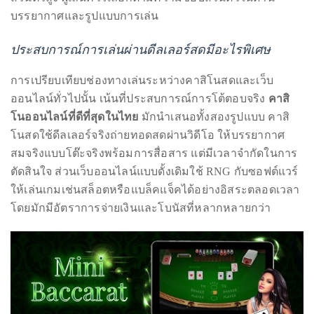
บรรยากาศและรูปแบบการเล่น
ประสบการณ์การเล่นผ่านดีลเลอร์สดมีอะไรพิเศษ
Follow
me
การเปรียบเทียบช่องทางเล่นระหว่างคาสิโนสดและเว็บ
ออนไลน์ทั่วไปนั้น เน้นที่ประสบการณ์การโต้ตอบจริง
คาสิ
on
โนออนไลน์ที่ดีที่สุดในไทย
มักนำเสนอทั้งสองรูปแบบ คาสิ
Twitter
โนสดใช้ดีลเลอร์จริงถ่ายทอดสดผ่านวิดีโอ ให้บรรยากาศ
สมจริงแบบโต๊ะจริงพร้อมการสื่อสาร แต่มีเวลาจำกัดในการ
TWEETS
ตัดสินใจ ส่วนเว็บออนไลน์แบบดั้งเดิมใช้ RNG กับซอฟต์แวร์
BY
ให้เล่นเกมเช่นสล็อตหรือแบล็คแจ็คได้อย่างอิสระตลอดเวลา
โดยมักมีอัตราการจ่ายเงินและโบนัสที่หลากหลายกว่า
@@THEDUANEWELLS
©
2018
All
Right
Reserved