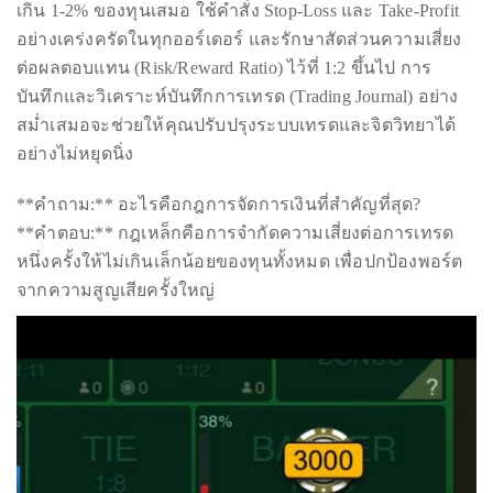
just
เกิน 1-2% ของทุนเสมอ ใช้คำสั่ง Stop-Loss และ Take-Profit
to
อย่างเคร่งครัดในทุกออร์เดอร์ และรักษาสัดส่วนความเสี่ยง
name
ต่อผลตอบแทน (Risk/Reward Ratio) ไว้ที่ 1:2 ขึ้นไป การ
a
บันทึกและวิเคราะห์บันทึกการเทรด (Trading Journal) อย่าง
few.
สม่ำเสมอจะช่วยให้คุณปรับปรุงระบบเทรดและจิตวิทยาได้
อย่างไม่หยุดนิ่ง
READ
**คำถาม:** อะไรคือกฎการจัดการเงินที่สำคัญที่สุด?
MORE
**คำตอบ:** กฎเหล็กคือการจำกัดความเสี่ยงต่อการเทรด
หนึ่งครั้งให้ไม่เกินเล็กน้อยของทุนทั้งหมด เพื่อปกป้องพอร์ต
Contact
จากความสูญเสียครั้งใหญ่
Us
Get
in
touch!
If