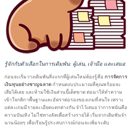
Over
the
last
decade
and
a
half,
he
has
รู้จักกับตัวเลือกในการเดิมพัน: ผู้เล่น, เจ้ามือ และเสมอ
been
ก่อนจะเริ่มวางเดิมพันสิ่งแรกที่ผู้เล่นใหม่ต้องรู้คือ
การจัดการ
a
เงินทุนอย่างชาญฉลาด
กำหนดงบประมาณที่คุณพร้อมจะ
regular
เสียได้เลย และห้ามใช้เงินส่วนนี้เด็ดขาด ต่อมาให้ทำความ
contributor
เข้าใจกติกาพื้นฐานและอัตราต่อรองของเกมที่สนใจ เพราะ
to
แต่ละเกมมีรายละเอียดแตกต่างกัน จำไว้เสมอว่าการพนันคือ
a
ความบันเทิง ไม่ใช่ทางลัดเพื่อสร้างรายได้ เริ่มจากเดิมพันจำ
global
นวนน้อยๆ เพื่อเรียนรู้ประสบการณ์ก่อนจะเพิ่มระดับ
clutch
of