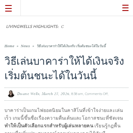
☰
TO
NA
LIVINGWELLS HIGHLIGHTS:
Casino On-Li
TRAVEL
LIFESTYLE
Home
»
News
»
วิธีเล่นบาคาร่าให้ได้เงินจริง เริ่มต้นชนะได้ในวันนี้
วิธีเล่นบาคาร่าให้ได้เงินจริง
FOOD
เริ่มต้นชนะได้ในวันนี้
CULTURE
Duane Wells
March 27, 2026
8:38 am
Comments Off
on
วิธี
เล่น
SHOP
บา
คา
บาคาร่าเป็นเกมไพ่ยอดนิยมในคาสิโนที่เข้าใจง่ายและเล่น
ร่า
ให้
ได้
เร็ว เกมนี้ขึ้นชื่อเรื่องความตื่นเต้นและโอกาสชนะที่ชัดเจน
เงิน
VIDEOS
จริง
ทำให้เป็นตัวเลือกแรกสำหรับผู้เล่นหลายคน
เรียนรู้กฎพื้น
เริ่ม
ต้น
ชนะ