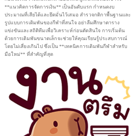
circumnavigated
**แนวคิดการจัดการเงิน** เป็นอันดับแรก กำหนดงบ
the
ประมาณที่เสียได้และยึดมั่นไว้เสมอ สำรวจกติกาพื้นฐานและ
globe
รูปแบบการเดิมพันของกีฬาที่สนใจ อย่าลืมศึกษาตาราง
seeking
แข่งขันและสถิติทีมเพื่อวิเคราะห์ก่อนตัดสินใจ การเริ่มต้น
out
ด้วยการเดิมพันขนาดเล็กจะช่วยให้คุณเรียนรู้ประสบการณ์
the
โดยไม่เสี่ยงเกินไป ซึ่งเป็น **เทคนิคการเดิมพันกีฬาสำหรับ
best
มือใหม่** ที่สำคัญที่สุด
destinations
and
the
very
best
those
destinations
have
to
offer.