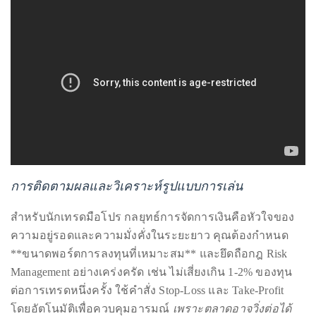
appropriate
department
and
someone
from
our
team
will
follow
up
การติดตามผลและวิเคราะห์รูปแบบการเล่น
with
you.
สำหรับนักเทรดมือโปร กลยุทธ์การจัดการเงินคือหัวใจของ
General
ความอยู่รอดและความมั่งคั่งในระยะยาว คุณต้องกำหนด
Inquiries:
**ขนาดพอร์ตการลงทุนที่เหมาะสม** และยึดถือกฎ Risk
info@theduanewells.com
Management อย่างเคร่งครัด เช่น ไม่เสี่ยงเกิน 1-2% ของทุน
ต่อการเทรดหนึ่งครั้ง ใช้คำสั่ง Stop-Loss และ Take-Profit
Sponsorship:
sponsorship@theduanewells.com
โดยอัตโนมัติเพื่อควบคุมอารมณ์
เพราะตลาดอาจวิ่งต่อได้