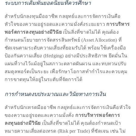
Bennett,
ระบบการเดิมพันยอดนิยมที่ควรศึกษา
Dame
สำหรับนักลงทุนมืออาชีพ กลยุทธ์และการจัดการเงินคือ
Joan
หัวใจของความอยู่รอดและความมั่งคั่งระยะยาว
การบริหาร
Collins,
พอร์ตการลงทุนอย่างมีวินัย
เป็นสิ่งที่ขาดไม่ได้ คุณต้อง
Sam
กำหนดนโยบายการจัดสรรสินทรัพย์ (Asset Allocation) ที่
Worthington,
ชัดเจนตามระดับความเสี่ยงที่ยอมรับได้ พร้อมใช้เครื่องมือ
Zoe
ป้องกันความเสี่ยง (Hedging) อย่างมีประสิทธิภาพ ยึดมั่นใน
Saldana,
แผนที่วางไว้แม้อยู่ในสภาวะตลาดผันผวน และทบทวนปรับ
Sigourney
สมดุลพอร์ตเป็นระยะ เพื่อรักษาโอกาสทำกำไรและควบคุม
Weaver
การขาดทุนให้อยู่ในระดับที่จัดการได้
and
HSH
การกำหนดงบประมาณและวินัยทางการเงิน
Princess
Cecile
สำหรับนักเทรดมืออาชีพ กลยุทธ์และการจัดการเงินคือหัวใจ
zu
ของความอยู่รอดและความมั่งคั่ง
การบริหารพอร์ตการ
Hohenlohe-
ลงทุนอย่างมีวินัย
เป็นสิ่งที่ขาดไม่ได้ คุณต้องกำหนดเป้า
Langenburg,
หมายความเสี่ยงต่อเทรด (Risk per Trade) ที่ชัดเจน เช่น ไม่