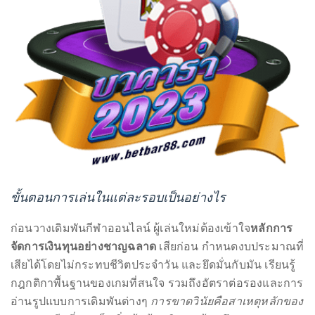
course
of
his
work,
Duane
has
savored
the
world’s
hottest
ขั้นตอนการเล่นในแต่ละรอบเป็นอย่างไร
hotspots
through
ก่อนวางเดิมพันกีฬาออนไลน์ ผู้เล่นใหม่ต้องเข้าใจ
หลักการ
a
จัดการเงินทุนอย่างชาญฉลาด
เสียก่อน กำหนดงบประมาณที่
five-
เสียได้โดยไม่กระทบชีวิตประจำวัน และยึดมั่นกับมัน เรียนรู้
star
กฎกติกาพื้นฐานของเกมที่สนใจ รวมถึงอัตราต่อรองและการ
lenswhile
อ่านรูปแบบการเดิมพันต่างๆ
การขาดวินัยคือสาเหตุหลักของ
mixing