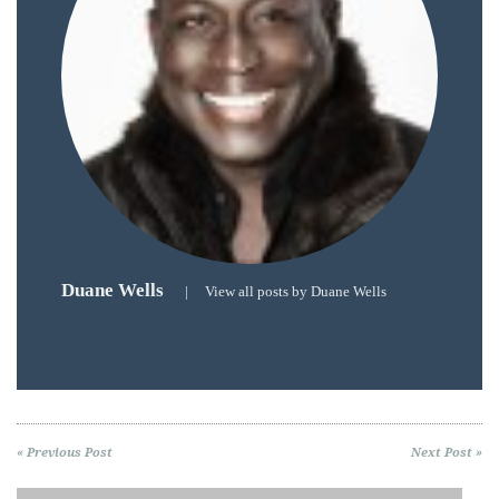
Duane Wells
|
View all posts by Duane Wells
« Previous Post
Next Post »