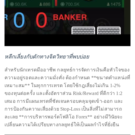
you’d
like
more
information
about
TheDuaneWells.com
or
หลีกเลี่ยงกับดักทางจิตวิทยาที่พบบ่อย
working
with
สำหรับนักเทรดมืออาชีพ กลยุทธ์การจัดการเงินคือหัวใจของ
Duane,
ความอยู่รอดและความมั่งคั่ง ต้องกำหนด **ขนาดตำแหน่งที่
please
เหมาะสม** ในทุกการเทรด โดยใช้กฎเสี่ยงไม่เกิน 1-2%
e-
ของทุนต่อครั้ง และตั้งอัตราส่วน Risk/Reward ที่ดีกว่า 1:2
mail
เสมอ การมีแผนเทรดที่ชัดเจนครอบคลุมจุดเข้า-ออก และ
your
การป้องกันความเสี่ยงด้วย Stop-Loss เป็นสิ่งที่ไม่สามารถ
enquiries
ละเลย **การบริหารพอร์ตโฟลิโอ Forex** อย่างมีวินัยจะ
to
เปลี่ยนความได้เปรียบทางกลยุทธ์ให้เป็นผลกำไรที่ยั่งยืน
the