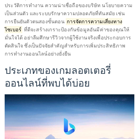
การเลือกแพลตฟอร์มออนไลน์ที่ปลอดภัยและน่าเชื่อถือเป็น
distinguished
ขั้นตอนแรกที่สำคัญที่สุดสำหรับการทำงานหรือการใช้ชีวิต
publications
ในดิจิทัลยุคใหม่ ควรตรวจสอบอย่างละเอียดตั้งแต่
that
ประวัติการทำงาน ความน่าเชื่อถือของบริษัท นโยบายความ
has
เป็นส่วนตัว และระบบรักษาความปลอดภัยที่ทันสมัย เช่น
included
การยืนยันตัวตนสองขั้นตอน
การจัดการความเสี่ยงทาง
the
ไซเบอร์
ที่ดีจะสร้างเกราะป้องกันข้อมูลอันมีค่าของคุณให้
Huffington
มั่นใจได้ อย่าลืมศึกษารีวิวจากผู้ใช้งานจริงเพื่อประกอบการ
Post,
ตัดสินใจ ซึ่งเป็นปัจจัยสำคัญสำหรับการเพิ่มประสิทธิภาพ
Passport,
การทำงานออนไลน์อย่างยั่งยืน
TimeOut,
Advocate,
ประเภทของเกมลอตเตอรี่
and
ออนไลน์ที่พบได้บ่อย
Out,
among
others.
In
the