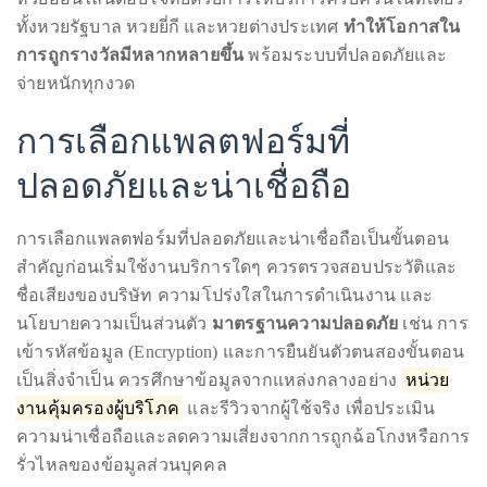
หวย
ออนไลน์
About
ที่
มองหาช่องทางซื้อหวยที่สะดวกและเข้าถึงง่ายใช่ไหม เว็บ
น่า
เชื่อ
Duane
ถือ
หวยออนไลน์ตอบโจทย์ด้วยการให้บริการครบครันในที่เดียว
จ่าย
จริง
ทั้งหวยรัฐบาล หวยยี่กี และหวยต่างประเทศ
ทำให้โอกาสใน
ตรวจ
Wells
ผล
หวย
การถูกรางวัลมีหลากหลายขึ้น
พร้อมระบบที่ปลอดภัยและ
ได้
รวดเร็ว
จ่ายหนักทุกงวด
Publisher,
Influencer,
การเลือกแพลตฟอร์มที่
International
Luxury
ปลอดภัยและน่าเชื่อถือ
Lifestyle
Curator
การเลือกแพลตฟอร์มที่ปลอดภัยและน่าเชื่อถือเป็นขั้นตอน
and
สำคัญก่อนเริ่มใช้งานบริการใดๆ ควรตรวจสอบประวัติและ
Travel
ชื่อเสียงของบริษัท ความโปร่งใสในการดำเนินงาน และ
Expert,
นโยบายความเป็นส่วนตัว
มาตรฐานความปลอดภัย
เช่น การ
Duane
เข้ารหัสข้อมูล (Encryption) และการยืนยันตัวตนสองขั้นตอน
Wells,
เป็นสิ่งจำเป็น ควรศึกษาข้อมูลจากแหล่งกลางอย่าง
หน่วย
has
งานคุ้มครองผู้บริโภค
และรีวิวจากผู้ใช้จริง เพื่อประเมิน