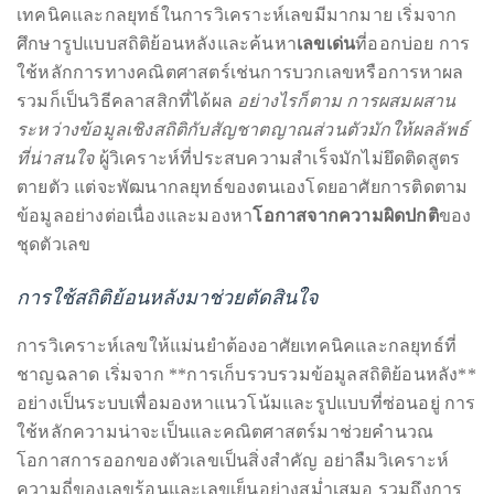
วิเคราะห์เลข
Follow
เทคนิคและกลยุทธ์ในการวิเคราะห์เลขมีมากมาย เริ่มจาก
ศึกษารูปแบบสถิติย้อนหลังและค้นหา
เลขเด่น
ที่ออกบ่อย การ
me
ใช้หลักการทางคณิตศาสตร์เช่นการบวกเลขหรือการหาผล
on
รวมก็เป็นวิธีคลาสสิกที่ได้ผล
อย่างไรก็ตาม การผสมผสาน
Twitter
ระหว่างข้อมูลเชิงสถิติกับสัญชาตญาณส่วนตัวมักให้ผลลัพธ์
ที่น่าสนใจ
ผู้วิเคราะห์ที่ประสบความสำเร็จมักไม่ยึดติดสูตร
TWEETS
ตายตัว แต่จะพัฒนากลยุทธ์ของตนเองโดยอาศัยการติดตาม
ข้อมูลอย่างต่อเนื่องและมองหา
โอกาสจากความผิดปกติ
ของ
BY
ชุดตัวเลข
@@THEDUANEWELLS
การใช้สถิติย้อนหลังมาช่วยตัดสินใจ
©
2018
การวิเคราะห์เลขให้แม่นยำต้องอาศัยเทคนิคและกลยุทธ์ที่
All
ชาญฉลาด เริ่มจาก **การเก็บรวบรวมข้อมูลสถิติย้อนหลัง**
Right
อย่างเป็นระบบเพื่อมองหาแนวโน้มและรูปแบบที่ซ่อนอยู่ การ
Reserved