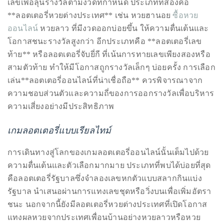
Bennett,
หลัก โดยมีรูปแบบการเล่นที่แตกต่างกัน เริ่มจาก **ลอตเตอรี่
Dame
รัฐบาล** ซึ่งเป็นรูปแบบดั้งเดิมที่สุด ผู้เล่นเลือกเลขหรือชุด
Joan
เลขเพื่อลุ้นรางวัลตามงวดที่กำหนด ประเภทที่สองคือ
Collins,
**ลอตเตอรี่หวยต่างประเทศ** เช่น หวยฮานอย
ซื้อหวย
Sam
ออนไลน์
หวยลาว ที่มีงวดออกบ่อยขึ้น ให้ความตื่นเต้นและ
Worthington,
โอกาสชนะรางวัลสูงกว่า อีกประเภทคือ **ลอตเตอรี่เลข
Zoe
ท้าย** หรือลอตเตอรี่จับยี่กี ที่เน้นการทายเลขเพียงสองหรือ
Saldana,
สามตัวท้าย ทำให้มีโอกาสถูกรางวัลเล็กๆ บ่อยครั้ง การเลือก
Sigourney
เล่น**ลอตเตอรี่ออนไลน์ที่น่าเชื่อถือ** ควรพิจารณาจาก
Weaver
ความชอบส่วนตัวและความถี่ของการออกรางวัลเพื่อบริหาร
and
ความเสี่ยงอย่างมีประสิทธิภาพ
HSH
Princess
เกมลอตเตอรี่แบบเรียลไทม์
Cecile
zu
การเดินทางสู่โลกของเกมลอตเตอรี่ออนไลน์นั้นเต็มไปด้วย
Hohenlohe-
ความตื่นเต้นและตัวเลือกมากมาย ประเภทที่พบได้บ่อยที่สุด
Langenburg,
คือลอตเตอรี่รัฐบาลซึ่งจำลองเลขหกตัวแบบสลากกินแบ่ง