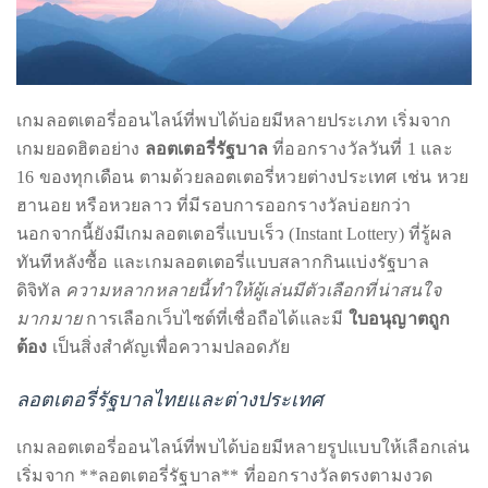
course
of
his
work,
Duane
has
savored
เกมลอตเตอรี่ออนไลน์ที่พบได้บ่อยมีหลายประเภท เริ่มจาก
the
เกมยอดฮิตอย่าง
ลอตเตอรี่รัฐบาล
ที่ออกรางวัลวันที่ 1 และ
world’s
16 ของทุกเดือน ตามด้วยลอตเตอรี่หวยต่างประเทศ เช่น หวย
hottest
ฮานอย หรือหวยลาว ที่มีรอบการออกรางวัลบ่อยกว่า
hotspots
นอกจากนี้ยังมีเกมลอตเตอรี่แบบเร็ว (Instant Lottery) ที่รู้ผล
through
ทันทีหลังซื้อ และเกมลอตเตอรี่แบบสลากกินแบ่งรัฐบาล
a
ดิจิทัล
ความหลากหลายนี้ทำให้ผู้เล่นมีตัวเลือกที่น่าสนใจ
five-
มากมาย
การเลือกเว็บไซต์ที่เชื่อถือได้และมี
ใบอนุญาตถูก
star
ต้อง
เป็นสิ่งสำคัญเพื่อความปลอดภัย
lenswhile
mixing
ลอตเตอรี่รัฐบาลไทยและต่างประเทศ