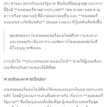
it
เกมลอตเตอรี่ออนไลน์ที่พบได้บ่อยมีหลายรูปแบบให้เลือกเล่น
up
เริ่มจาก **ลอตเตอรี่รัฐบาล** ที่ออกรางวัลตรงตามงวด
with
ประจำของ สลากกินแบ่งรัฐบาล ซึ่งเป็นที่นิยมสูงสุด นอกจาก
celebrities
นี้ยังมี **ลอตเตอรี่หวยต่างประเทศ** เช่น หวยฮานอย หวย
ranging
ลาว หรือหวยมาเลย์ ที่มีงวดออกบ่อยขึ้น และ **ลอตเตอรี่
from
แบบเลขรางวัลฉับพลัน** (Instant Lottery) ที่รู้ผลทันทีหลังซื้อ
David
Beckham,
จุดเด่นของการเล่นลอตเตอรี่ออนไลน์คือความสะดวก
Kit
และปลอดภัย เนื่องจากระบบจัดการโดยแพลตฟอร์มที่
Harrington,
มีใบอนุญาตชัดเจน
Lady
Gaga
and
การเข้าใจ **ประเภทของหวยออนไลน์** ช่วยให้ผู้เล่นเลือก
Jennifer
เกมที่ตรงกับความชอบได้ดีที่สุด
Hudson
หวยหุ้นและหวยปิงปอง
to
Tony
เกมลอตเตอรี่ออนไลน์ที่พบได้บ่อยแบ่งออกเป็นหลายประเภท