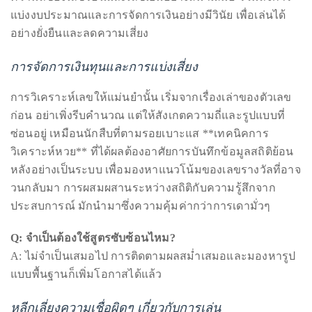
by
ใช้หลักความน่าจะเป็นและคณิตศาสตร์มาช่วยคำนวณ
TheDuanewells
โอกาสการออกของตัวเลขเป็นสิ่งสำคัญ อย่าลืมวิเคราะห์
Privacy
|
ความถี่ของเลขร้อนและเลขเย็นอย่างสม่ำเสมอ รวมถึงการ
Ploicy
แบ่งงบประมาณและการจัดการเงินอย่างมีวินัย เพื่อเล่นได้
อย่างยั่งยืนและลดความเสี่ยง
rm
การจัดการเงินทุนและการแบ่งเสี่ยง
e
การวิเคราะห์เลขให้แม่นยำนั้น เริ่มจากเรื่องเล่าของตัวเลข
ก่อน อย่าเพิ่งรีบคำนวณ แต่ให้สังเกตความถี่และรูปแบบที่
ซ่อนอยู่ เหมือนนักสืบที่ตามรอยเบาะแส **เทคนิคการ
วิเคราะห์หวย** ที่ได้ผลต้องอาศัยการบันทึกข้อมูลสถิติย้อน
หลังอย่างเป็นระบบ เพื่อมองหาแนวโน้มของเลขรางวัลที่อาจ
วนกลับมา การผสมผสานระหว่างสถิติกับความรู้สึกจาก
ประสบการณ์ มักนำมาซึ่งความคุ้มค่ากว่าการเดามั่วๆ
Q: จำเป็นต้องใช้สูตรซับซ้อนไหม?
A: ไม่จำเป็นเสมอไป การติดตามผลสม่ำเสมอและมองหารูป