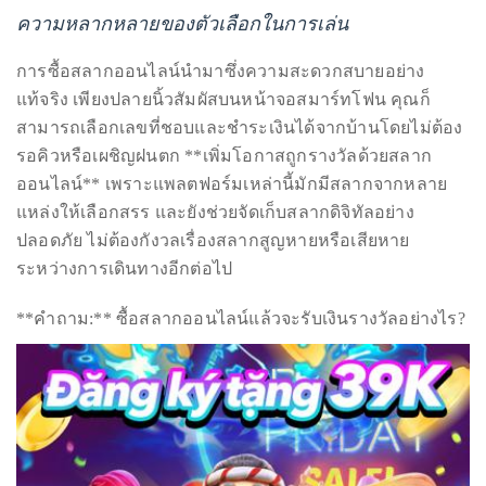
หลายวิธี ทั้งพร้อมเพย์หรือบัตรเครดิต ตอบโจทย์การใช้ชีวิต
ยุคใหม่ได้เป็นอย่างดี
ความหลากหลายของตัวเลือกในการเล่น
การซื้อสลากออนไลน์นำมาซึ่งความสะดวกสบายอย่าง
แท้จริง เพียงปลายนิ้วสัมผัสบนหน้าจอสมาร์ทโฟน คุณก็
สามารถเลือกเลขที่ชอบและชำระเงินได้จากบ้านโดยไม่ต้อง
รอคิวหรือเผชิญฝนตก **เพิ่มโอกาสถูกรางวัลด้วยสลาก
ออนไลน์** เพราะแพลตฟอร์มเหล่านี้มักมีสลากจากหลาย
แหล่งให้เลือกสรร และยังช่วยจัดเก็บสลากดิจิทัลอย่าง
ปลอดภัย ไม่ต้องกังวลเรื่องสลากสูญหายหรือเสียหาย
ระหว่างการเดินทางอีกต่อไป
**คำถาม:** ซื้อสลากออนไลน์แล้วจะรับเงินรางวัลอย่างไร?