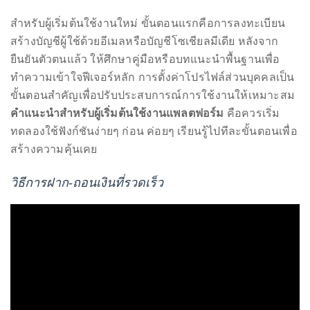
you’d
ใช้งานฟรีได้ทันทีและอัปเกรดเมื่อคุณพร้อม
like
การสมัครสมาชิกและยืนยันตัวตน
more
information
สำหรับผู้เริ่มต้นใช้งานใหม่ ขั้นตอนแรกคือการลงทะเบียน
about
สร้างบัญชีผู้ใช้ด้วยอีเมลหรือบัญชีโซเชียลมีเดีย หลังจาก
TheDuaneWells.com
ยืนยันตัวตนแล้ว ให้ศึกษาคู่มือหรือบทแนะนำพื้นฐานเพื่อ
or
ทำความเข้าใจฟีเจอร์หลัก การตั้งค่าโปรไฟล์ส่วนบุคคลเป็น
working
ขั้นตอนสำคัญเพื่อปรับประสบการณ์การใช้งานให้เหมาะสม
with
คำแนะนำสำหรับผู้เริ่มต้นใช้งานแพลตฟอร์ม
คือควรเริ่ม
Duane,
ทดลองใช้ฟังก์ชันง่ายๆ ก่อน ค่อยๆ เรียนรู้ไปทีละขั้นตอนเพื่อ
please
สร้างความคุ้นเคย
e-
mail
วิธีการฝาก-ถอนเงินที่รวดเร็ว
your
enquiries
to
the