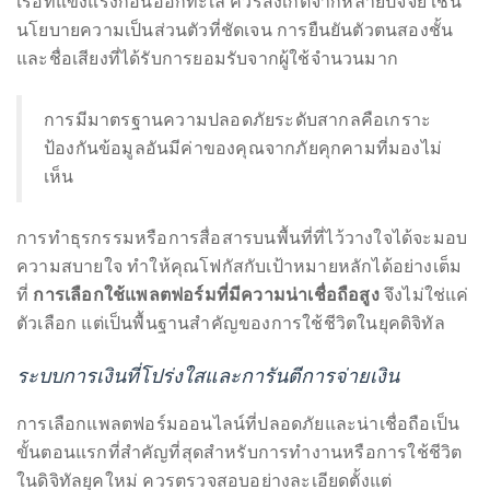
Over
คุณควรเริ่มต้นจากจุดที่มั่นคงปลอดภัยเสมอ การเลือก
the
แพลตฟอร์มที่ปลอดภัยและน่าเชื่อถือเปรียบเสมือนการเลือก
last
เรือที่แข็งแรงก่อนออกทะเล ควรสังเกตจากหลายปัจจัย เช่น
decade
นโยบายความเป็นส่วนตัวที่ชัดเจน การยืนยันตัวตนสองชั้น
and
และชื่อเสียงที่ได้รับการยอมรับจากผู้ใช้จำนวนมาก
a
half,
การมีมาตรฐานความปลอดภัยระดับสากลคือเกราะ
he
ป้องกันข้อมูลอันมีค่าของคุณจากภัยคุกคามที่มองไม่
has
เห็น
been
a
การทำธุรกรรมหรือการสื่อสารบนพื้นที่ที่ไว้วางใจได้จะมอบ
regular
ความสบายใจ ทำให้คุณโฟกัสกับเป้าหมายหลักได้อย่างเต็ม
contributor
ที่
การเลือกใช้แพลตฟอร์มที่มีความน่าเชื่อถือสูง
จึงไม่ใช่แค่
to
ตัวเลือก แต่เป็นพื้นฐานสำคัญของการใช้ชีวิตในยุคดิจิทัล
a
global
ระบบการเงินที่โปร่งใสและการันตีการจ่ายเงิน
clutch
of