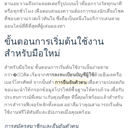
just
รัฐบาล นำเสนอผ่านการแทงเลขชุดหรือวิ่งบนเพื่อเพิ่มอัตรา
to
ชนะ นอกจากนี้ยังมีลอตเตอรี่หวยต่างประเทศที่เปิดโอกาส
name
แทงผลหวยจากประเทศเพื่อนบ้านอย่างหวยลาวหรือหวย
a
ฮานอย รวมถึงเกมลอตเตอรี่รูปแบบเร็วที่ออกรางวัลทุกนาที
few.
หรือทุกชั่วโมง เพื่อตอบสนองความต้องการของนักเสี่ยงโชค
ที่ชอบความรวดเร็วทันใจ ซึ่งถือเป็นหนึ่งในบริการเล่นหวย
READ
ออนไลน์ที่ดีที่สุดที่ผู้เล่นมองหา
MORE
ขั้นตอนการเริ่มต้นใช้งาน
สำหรับมือใหม่
Contact
Us
สำหรับมือใหม่ ขั้นตอนการเริ่มต้นใช้งานนั้นง่ายดาย
กว่า�ี่คิด เริ่มจาก
การลงทะเบียนบัญชีผู้ใช้
ด้วยอีเมลหรือ
Get
เบอร์โทรศัพท์ จากนั้นทำ
การยืนยันตัวตน
เพื่อความปลอดภัย
in
ขอแนะนำให้กรอกข้อมูลโปรไฟล์พื้นฐานให้ครบถ้วน เพื่อรับ
touch!
ประสบการณ์ที่เหมาะกับคุณที่สุด ทีนี้คุณก็พร้อมแล้วสำหรับ
If
การสำรวจฟีเจอร์หลักทั้งหมด อย่าลืมว่าคุณสามารถเริ่มต้น