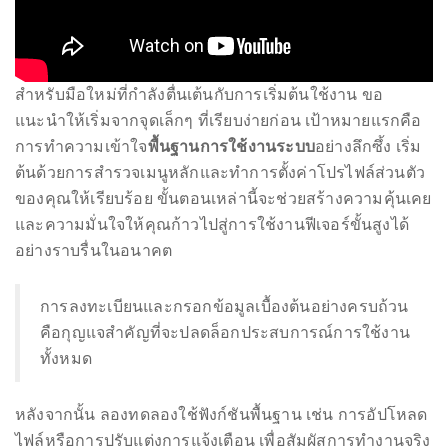
appropriate
department
and
someone
from
our
team
สำหรับมือใหม่ที่กำลังตื่นเต้นกับการเริ่มต้นใช้งาน ขอ
will
แนะนำให้เริ่มจากจุดเล็กๆ ที่เรียบง่ายก่อน เป้าหมายแรกคือ
follow
การทำความเข้าใจ
พื้นฐานการใช้งานระบบ
อย่างลึกซึ้ง เริ่ม
up
ต้นด้วยการสำรวจเมนูหลักและทำการตั้งค่าโปรไฟล์ส่วนตัว
with
ของคุณให้เรียบร้อย ขั้นตอนเหล่านี้จะช่วยสร้างความคุ้นเคย
you.
และความมั่นใจให้คุณก้าวไปสู่การใช้งานฟีเจอร์ขั้นสูงได้
อย่างราบรื่นในอนาคต
General
Inquiries:
info@theduanewells.com
การลงทะเบียนและกรอกข้อมูลเบื้องต้นอย่างครบถ้วน
คือกุญแจสำคัญที่จะปลดล็อกประสบการณ์การใช้งาน
Sponsorship:
ทั้งหมด
sponsorship@theduanewells.com