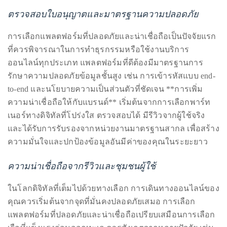
circumnavigated
ความน่าเชื่อถือและลดความเสี่ยงจากการถูกฉ้อโกงหรือการ
the
รั่วไหลของข้อมูลส่วนบุคคล
globe
seeking
ตรวจสอบใบอนุญาตและมาตรฐานความปลอดภัย
out
การเลือกแพลตฟอร์มที่ปลอดภัยและน่าเชื่อถือเป็นปัจจัยแรก
the
ที่ควรพิจารณาในการทำธุรกรรมหรือใช้งานบริการ
best
ออนไลน์ทุกประเภท แพลตฟอร์มที่ดีต้องมีมาตรฐานการ
destinations
รักษาความปลอดภัยข้อมูลชั้นสูง เช่น การเข้ารหัสแบบ end-
and
to-end และนโยบายความเป็นส่วนตัวที่ชัดเจน **การเพิ่ม
the
ความน่าเชื่อถือให้กับแบรนด์** เริ่มต้นจากการเลือกพาร์ท
very
เนอร์ทางดิจิทัลที่โปร่งใส ตรวจสอบได้ มีรีวิวจากผู้ใช้จริง
best
และได้รับการรับรองจากหน่วยงานมาตรฐานสากล เพื่อสร้าง
those
ความมั่นใจและปกป้องข้อมูลอันมีค่าของคุณในระยะยาว
destinations
have
ความน่าเชื่อถือจากรีวิวและชุมชนผู้ใช้
to
offer.
ในโลกดิจิทัลที่เต็มไปด้วยทางเลือก การเดินทางออนไลน์ของ