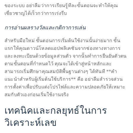
Concierge:
หลังจากนั้น ลองทดลองใช้ฟังก์ชันพื้นฐาน เช่น การอัปโหลด
concierge@theduanewells.com
ไฟล์หรือการปรับแต่งการแจ้งเตือน เพื่อสัมผัสการทำงานจริง
Appearances:
ของระบบ อย่าลืมว่าการเรียนรู้ทีละขั้นตอนจะทำให้คุณ
booking@theduanewells.com
เชี่ยวชาญได้เร็วกว่าการเร่งรีบ
Follow
การอ่านผลรางวัลและกติกาการเล่น
us
สำหรับมือใหม่ ขั้นตอนการเริ่มต้นใช้งานนั้นง่ายมาก ขั้น
on
แรกให้คุณดาวน์โหลดแอปพลิเคชันจากช่องทางทางการ
Instagram
และลงทะเบียนด้วยข้อมูลส่วนตัว จากนั้นทำการยืนยันตัวตน
ตามขั้นตอนที่กำหนดไว้ คุณจะได้เข้าสู่หน้าหลักและ
@therealduanewells
สามารถเริ่มศึกษาคุณสมบัติพื้นฐานต่างๆ ได้ทันที **คำ
แนะนำสำหรับผู้เริ่มต้นใช้บริการ** คือ อย่าลืมสำรวจส่วน
Video
การตั้งค่าเพื่อปรับแต่งโปรไฟล์และความปลอดภัยให้เหมาะ
สมกับตัวเองก่อนเริ่มใช้งานจริง
เทคนิคและกลยุทธ์ในการ