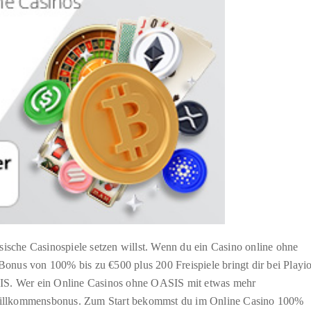
sische Casinospiele setzen willst. Wenn du ein Casino online ohne
 Bonus von 100% bis zu €500 plus 200 Freispiele bringt dir bei Playi
SIS. Wer ein Online Casinos ohne OASIS mit etwas mehr
en Willkommensbonus. Zum Start bekommst du im Online Casino 100%