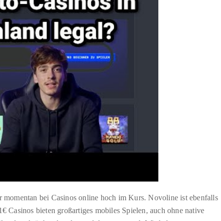
 momentan bei Casinos online hoch im Kurs. Novoline ist ebenfalls
 1€ Casinos bieten großartiges mobiles Spielen, auch ohne native