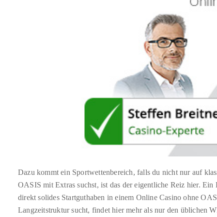
course
of
his
work,
Duane
has
savored
the
world’s
hottest
hotspots
through
a
Dazu kommt ein Sportwettenbereich, falls du nicht nur auf klas
five-
OASIS mit Extras suchst, ist das der eigentliche Reiz hier. Ein
star
direkt solides Startguthaben in einem Online Casino ohne OA
lenswhile
Langzeitstruktur sucht, findet hier mehr als nur den üblich
mixing