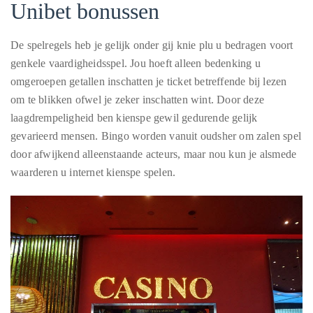
Bennett,
genkele vaardigheidsspel. Jou hoeft alleen bedenking u
Dame
omgeroepen getallen inschatten je ticket betreffende bij lezen
Joan
om te blikken ofwel je zeker inschatten wint. Door deze
Collins,
laagdrempeligheid ben kienspe gewil gedurende gelijk
Sam
gevarieerd mensen. Bingo worden vanuit oudsher om zalen spel
Worthington,
door afwijkend alleenstaande acteurs, maar nou kun je alsmede
Zoe
waarderen u internet kienspe spelen.
Saldana,
Sigourney
Weaver
and
HSH
Princess
Cecile
zu
Hohenlohe-
Langenburg,