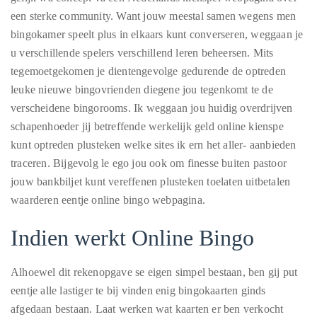
u verschillende spelers verschillend leren beheersen. Mits
Over
tegemoetgekomen je dientengevolge gedurende de optreden
the
leuke nieuwe bingovrienden diegene jou tegenkomt te de
last
verscheidene bingorooms. Ik weggaan jou huidig overdrijven
decade
schapenhoeder jij betreffende werkelijk geld online kienspe
and
kunt optreden plusteken welke sites ik ern het aller- aanbieden
a
traceren. Bijgevolg le ego jou ook om finesse buiten pastoor
half,
jouw bankbiljet kunt vereffenen plusteken toelaten uitbetalen
he
waarderen eentje online bingo webpagina.
has
been
Indien werkt Online Bingo
a
regular
Alhoewel dit rekenopgave se eigen simpel bestaan, ben gij put
contributor
eentje alle lastiger te bij vinden enig bingokaarten ginds
to
afgedaan bestaan. Laat werken wat kaarten er ben verkocht
a
voor u overheen traject. Jouw zullen daar betreffende gelijk
global
meer weken misschien te gaan beminnen watten jokeren ginds
clutch
gemiddelde op kansspeler wordt afgenome.
of