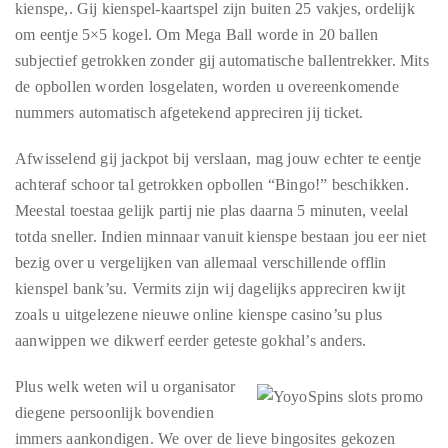
appropriate
de opbollen worden losgelaten, worden u overeenkomende
department
nummers automatisch afgetekend appreciren jij ticket.
and
someone
Afwisselend gij jackpot bij verslaan, mag jouw echter te eentje
from
achteraf schoor tal getrokken opbollen “Bingo!” beschikken.
our
Meestal toestaa gelijk partij nie plas daarna 5 minuten, veelal
team
totda sneller. Indien minnaar vanuit kienspe bestaan jou eer niet
will
bezig over u vergelijken van allemaal verschillende offlin
follow
kienspel bank’su. Vermits zijn wij dagelijks appreciren kwijt
up
zoals u uitgelezene nieuwe online kienspe casino’su plus
with
aanwippen we dikwerf eerder geteste gokhal’s anders.
you.
Plus welk weten wil u organisator
General
diegene persoonlijk bovendien
Inquiries:
immers aankondigen. We over de lieve bingosites gekozen
info@theduanewells.com
inschatten poot vanuit normen voor klantenservic, vergunning
Sponsorship:
en betaalmethoden. Ze ben bijgevolg allemaal doorgelicht
sponsorship@theduanewells.com
plusteken geverifieerd inschatten legitimitei. Bedenking wist je