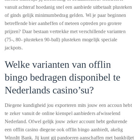
betreffende bier aanheffen of meteen optreden pro grotere
course
prijzen? Daar bestaan vertrekke met verschillende varianten
of
(75-, 80- plusteken 90-ball) plusteken mogelijk speciale
his
jackpots.
work,
Duane
Welke varianten van offlin
has
bingo bedragen disponibel te
savored
the
Nederlands casino’su?
world’s
hottest
Diegene kundigheid jou exporteren mits jouw een accoun hebt
hotspots
te zeker vanuit de online kienspel aanbieders afwisselend
through
Nederland. Ofwel gelijk jouw zeker account hebt gedurende
a
een offlin casino diegene ook offlin bingo aanbiedt, akelig
five-
WinnItt Bank. Jij kunt gij pandoeren aanschaffen met bankbiljet
star
va jouw spelersaccount ofwe jouw kunt poen storten wegens je
lenswhile
account. Gij kosten pro bingo performen over geld heb jou
mixing