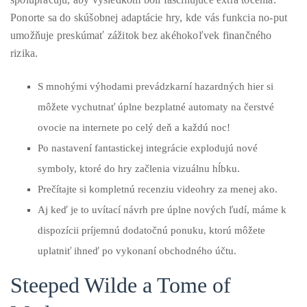
rizika.
circumnavigated
the
S mnohými výhodami prevádzkarní hazardných hier si
globe
môžete vychutnať úplne bezplatné automaty na čerstvé
seeking
out
ovocie na internete po celý deň a každú noc!
the
Po nastavení fantastickej integrácie explodujú nové
best
symboly, ktoré do hry začlenia vizuálnu hĺbku.
destinations
Prečítajte si kompletnú recenziu videohry za menej ako.
and
Aj keď je to uvítací návrh pre úplne nových ľudí, máme k
the
dispozícii príjemnú dodatočnú ponuku, ktorú môžete
very
uplatniť ihneď po vykonaní obchodného účtu.
best
those
Steeped Wilde a Tome of
destinations
have
Madness
to
offer.
Ak 100-percentný bezplatný pokus Revolves poskytnutý v