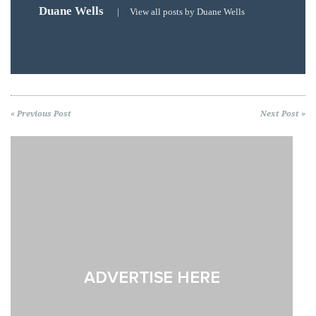
you’d
like
more
information
« Previous Post
Next Post »
about
TheDuaneWells.com
or
working
with
Duane,
please
e-
mail
your
enquiries
to
the