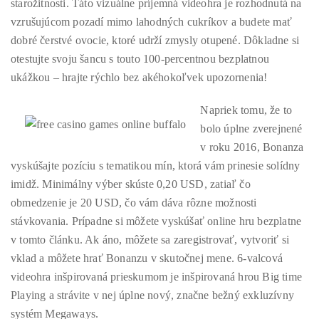
otestujte svoju šancu s touto 100-percentnou bezplatnou
course
ukážkou – hrajte rýchlo bez akéhokoľvek upozornenia!
of
his
Napriek tomu, že to
work,
bolo úplne zverejnené
Duane
v roku 2016, Bonanza
has
vyskúšajte pozíciu s tematikou mín, ktorá vám prinesie solídny
savored
imidž. Minimálny výber skúste 0,20 USD, zatiaľ čo
the
obmedzenie je 20 USD, čo vám dáva rôzne možnosti
world’s
stávkovania. Prípadne si môžete vyskúšať online hru bezplatne
hottest
v tomto článku. Ak áno, môžete sa zaregistrovať, vytvoriť si
hotspots
vklad a môžete hrať Bonanzu v skutočnej mene. 6-valcová
through
videohra inšpirovaná prieskumom je inšpirovaná hrou Big time
a
Playing a strávite v nej úplne nový, značne bežný exkluzívny
five-
systém Megaways.
star
lenswhile
Po každom zatočení sa účinné znaky zmenšujú, čo umožňuje
mixing
ľavým symbolom, ktoré vám pomôžu spadnúť a môžete úplne