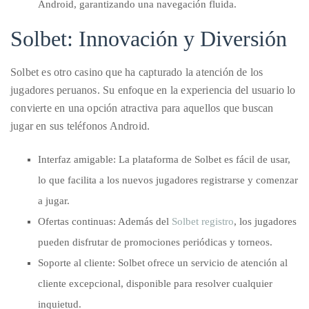
Over
Android, garantizando una navegación fluida.
the
Solbet: Innovación y Diversión
last
decade
Solbet es otro casino que ha capturado la atención de los
and
jugadores peruanos. Su enfoque en la experiencia del usuario lo
a
convierte en una opción atractiva para aquellos que buscan
half,
jugar en sus teléfonos Android.
he
has
Interfaz amigable: La plataforma de Solbet es fácil de usar,
been
lo que facilita a los nuevos jugadores registrarse y comenzar
a
a jugar.
regular
contributor
Ofertas continuas: Además del
Solbet registro
, los jugadores
to
pueden disfrutar de promociones periódicas y torneos.
a
Soporte al cliente: Solbet ofrece un servicio de atención al
global
cliente excepcional, disponible para resolver cualquier
clutch
inquietud.
of