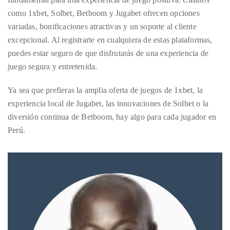
Bennett,
como 1xbet, Solbet, Betboom y Jugabet ofrecen opciones
Dame
variadas, bonificaciones atractivas y un soporte al cliente
Joan
excepcional. Al registrarte en cualquiera de estas plataformas,
Collins,
puedes estar seguro de que disfrutarás de una experiencia de
Sam
juego segura y entretenida.
Worthington,
Zoe
Ya sea que prefieras la amplia oferta de juegos de 1xbet, la
Saldana,
experiencia local de Jugabet, las innovaciones de Solbet o la
Sigourney
diversión continua de Betboom, hay algo para cada jugador en
Weaver
Perú.
and
HSH
Princess
Cecile
zu
Hohenlohe-
Langenburg,