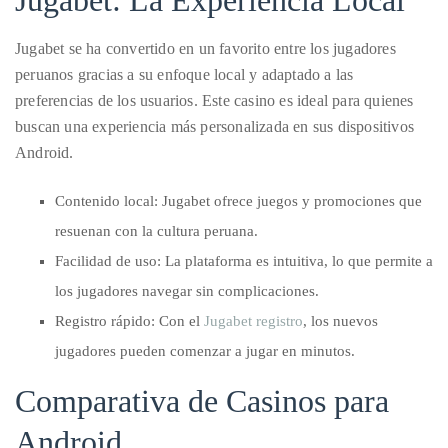
course
of
Jugabet se ha convertido en un favorito entre los jugadores
his
peruanos gracias a su enfoque local y adaptado a las
work,
preferencias de los usuarios. Este casino es ideal para quienes
Duane
buscan una experiencia más personalizada en sus dispositivos
has
Android.
savored
Contenido local: Jugabet ofrece juegos y promociones que
the
world’s
resuenan con la cultura peruana.
hottest
Facilidad de uso: La plataforma es intuitiva, lo que permite a
hotspots
los jugadores navegar sin complicaciones.
through
Registro rápido: Con el
Jugabet registro
, los nuevos
a
jugadores pueden comenzar a jugar en minutos.
five-
star
Comparativa de Casinos para
lenswhile
Android
mixing