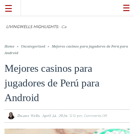
☰
TO
NA
LIVINGWELLS HIGHLIGHTS:
Casino
TRAVEL
LIFESTYLE
Home
»
Uncategorized
»
Mejores casinos para jugadores de Perú para
Android
Mejores casinos para
FOOD
jugadores de Perú para
CULTURE
Android
SHOP
Duane Wells
April 14, 2026
12:12 pm
Comments Off
on
Mejores
VIDEOS
casinos
para
jugadores
de