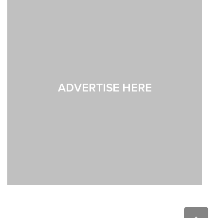
you’d
like
more
information
about
TheDuaneWells.com
or
working
with
Duane,
please
e-
mail
your
enquiries
to
the