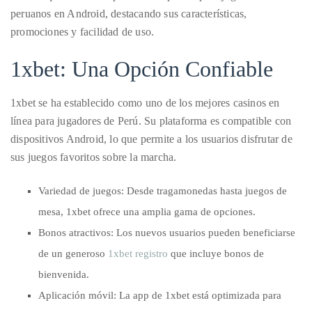
circumnavigated
peruanos en Android, destacando sus características,
the
promociones y facilidad de uso.
globe
1xbet: Una Opción Confiable
seeking
out
the
1xbet se ha establecido como uno de los mejores casinos en
best
línea para jugadores de Perú. Su plataforma es compatible con
destinations
dispositivos Android, lo que permite a los usuarios disfrutar de
and
sus juegos favoritos sobre la marcha.
the
very
Variedad de juegos: Desde tragamonedas hasta juegos de
best
mesa, 1xbet ofrece una amplia gama de opciones.
those
Bonos atractivos: Los nuevos usuarios pueden beneficiarse
destinations
de un generoso
1xbet registro
que incluye bonos de
have
bienvenida.
to
Aplicación móvil: La app de 1xbet está optimizada para
offer.