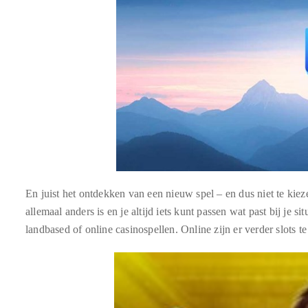
circumnavigated
the
globe
seeking
out
the
best
destinations
and
the
very
En juist het ontdekken van een nieuw spel – en dus niet te kiez
best
allemaal anders is en je altijd iets kunt passen wat past bij je s
those
landbased of online casinospellen. Online zijn er verder slots 
destinations
have
to
offer.