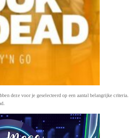
bben deze voor je geselecteerd op een aantal belangrijke criteria.
ad.