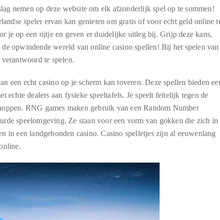
beslag nemen op deze website om elk afzonderlijk spel op te sommen!
rlandse speler ervan kan genieten om gratis of voor echt geld online t
je op een rijtje en geven er duidelijke uitleg bij. Grijp deze kans,
van de opwindende wereld van online casino spellen! Bij het spelen van
en verantwoord te spelen.
an een echt casino op je scherm kan toveren. Deze spellen bieden ee
 echte dealers aan fysieke speeltafels. Je speelt feitelijk tegen de
noppen. RNG games maken gebruik van een Random Number
uurde speelomgeving. Ze staan voor een vorm van gokken die zich in
elen in een landgebonden casino. Casino spelletjes zijn al eeuwenlang
online.