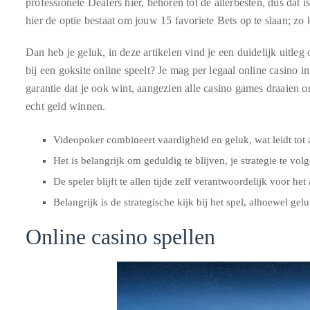
professionele Dealers hier, behoren tot de allerbesten, dus dat i
About
hier de optie bestaat om jouw 15 favoriete Bets op te slaan; zo 
Duane
Dan heb je geluk, in deze artikelen vind je een duidelijk uitl
Wells
bij een goksite online speelt? Je mag per legaal online casino 
garantie dat je ook wint, aangezien alle casino games draaien o
Publisher,
echt geld winnen.
Influencer,
International
Videopoker combineert vaardigheid en geluk, wat leidt tot 
Luxury
Het is belangrijk om geduldig te blijven, je strategie te vol
Lifestyle
De speler blijft te allen tijde zelf verantwoordelijk voor he
Curator
Belangrijk is de strategische kijk bij het spel, alhoewel geluk
and
Travel
Online casino spellen
Expert,
Duane
Wells,
has