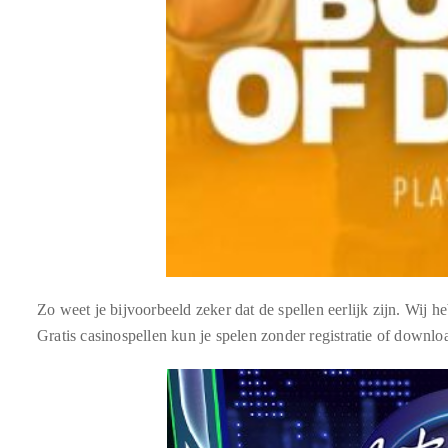
distinguished
publications
that
has
included
the
Huffington
Post,
Passport,
TimeOut,
Advocate,
Zo weet je bijvoorbeeld zeker dat de spellen eerlijk zijn. Wij he
and
Gratis casinospellen kun je spelen zonder registratie of downlo
Out,
among
others.
In
the