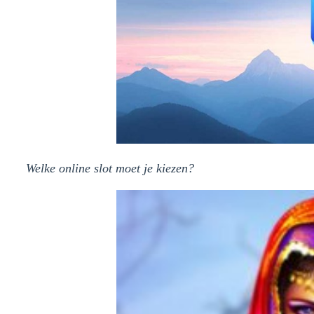
Bennett,
Dame
Joan
Collins,
Sam
Worthington,
Zoe
Saldana,
Sigourney
Welke online slot moet je kiezen?
Weaver
and
HSH
Princess
Cecile
zu
Hohenlohe-
Langenburg,