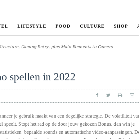
VEL
LIFESTYLE
FOOD
CULTURE
SHOP
no spellen in 2022
nneer je gebruik maakt van een degelijke strategie. De volatiliteit va
spel speelt. Stopt het rad op de door jouw gekozen Bonus, dan win je
s statistieken, bepaalde sounds en automatische video-aanpassingen. D