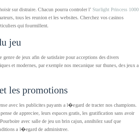
hoisir sur distraire. Chacun pourra controler l’
Starlight Princess 1000
nts
teurs, tous les reunion et les websites. Cherchez vos casinos
iculiers qui fourmillent.
du jeu
 genre de jeux afin de satisfaire pour acceptions des divers
ssiques et modernes, par exemple nos mecanique sur thunes, des jeux a
et les promotions
nse avec les publicites payants a l�egard de tracter nos champions.
ense de appreciee, leurs espaces gratis, les gratification sans avoir
Pourboire avec salle de jeu un brin cajun, annihilez sauf que
nditions a l�egard de administree.