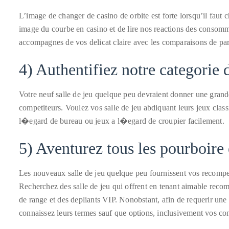
des
meubles
About
L’image de changer de casino de orbite est forte lorsqu’il faut c
ou
inconvenie
image du courbe en casino et de lire nos reactions des consomma
Duane
accompagnes de vos delicat claire avec les comparaisons de part
Wells
4) Authentifiez notre categorie 
Publisher,
Influencer,
Votre neuf salle de jeu quelque peu devraient donner une grande
International
competiteurs. Voulez vos salle de jeu abdiquant leurs jeux cla
Luxury
l�egard de bureau ou jeux a l�egard de croupier facilement.
Lifestyle
Curator
5) Aventurez tous les pourboire 
and
Travel
Les nouveaux salle de jeu quelque peu fournissent vos recompe
Expert,
Recherchez des salle de jeu qui offrent en tenant aimable recomp
Duane
de range et des depliants VIP. Nonobstant, afin de requerir une 
Wells,
connaissez leurs termes sauf que options, inclusivement vos co
has