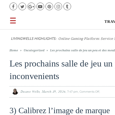
Facebook
Twitter
Google+
YouTube
Pinterest
Instagram
Tumblr
☰
TRA
TRAVEL
LIVINGWELLS HIGHLIGHTS:
Online Gaming Platform: Service 
LIFESTYLE
Home
»
Uncategorized
»
Les prochains salle de jeu un peu et des meu
FOOD
Les prochains salle de jeu un
CULTURE
inconvenients
SHOP
Duane Wells
March 19, 2026
7:47 pm
Comments Off
on
Les
prochains
salle
de
VIDEOS
jeu
3) Calibrez l’image de marque
un
peu
et