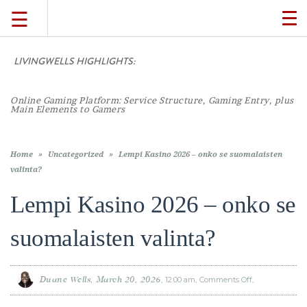
☰
TO
NA
LIVINGWELLS HIGHLIGHTS:
TRAVEL
Online Gaming Platform: Service Structure, Gaming Entry, plus
LIFESTYLE
Main Elements to Gamers
FOOD
Home
»
Uncategorized
»
Lempi Kasino 2026 – onko se suomalaisten
valinta?
CULTURE
Lempi Kasino 2026 – onko se
suomalaisten valinta?
SHOP
VIDEOS
Duane Wells
March 20, 2026
12:00 am
Comments Off
on
Lempi
Kasino
2026