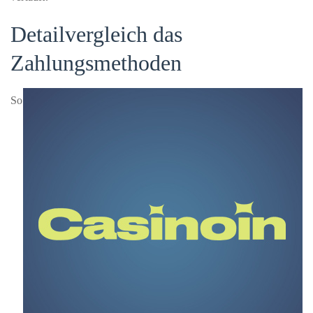
Zahlungsmethoden
it
up
with
So
celebrities
ranging
from
David
Beckham,
Kit
Harrington,
Lady
Gaga
and
Jennifer
Hudson
to
Tony