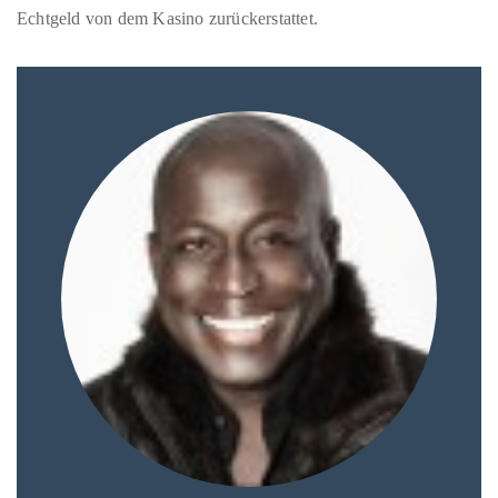
Concierge:
concierge@theduanewells.com
Appearances:
booking@theduanewells.com
Follow
us
on
Instagram
@therealduanewells
Video
Duane Wells
|
View all posts by Duane Wells