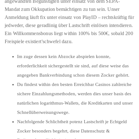
jedweder, diese geradlinig über Lastschrift einlösen intendieren.
distinguished
Ein Willkommensbonus liegt within 100% bis 500€, sobald 200
publications
Freispiele existiert’schwefel dazu.
that
has
Im zuge dessen kein Abzocke abspielen konnte,
included
erforderlichkeit sichergestellt sie sind, auf diese weise das
the
angegeben Bankverbindung schon diesem Zocker gehört.
Huffington
Du findest within den besten Erreichbar Casinos zahlreiche
Post,
sichere Einzahlungsmethoden, werden dies unser basis des
Passport,
TimeOut,
natürlichen logarithmus-Wallets, die Kreditkarten und unser
Advocate,
Schnellüberweisungswege.
and
Nachfolgende Schlichtheit potenz Lastschrift je Echtgeld
Out,
Zocker besonders begehrt, diese Datenschutz &
among
Bedienerfreundlichkeit einstufen.
others.
Auf diese weise kombiniert der folgende Soforteinzahlung
In
the
über ihr klassischen Lastschrift-Rolle, was beileibe ferner