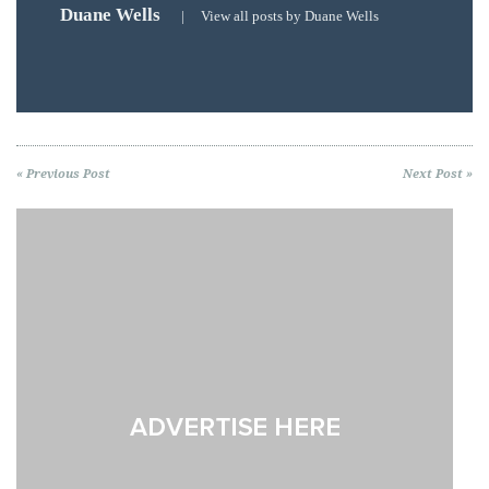
Follow
« Previous Post
Next Post »
me
on
Twitter
TWEETS
BY
@@THEDUANEWELLS
©
2018
All
Right
Reserved