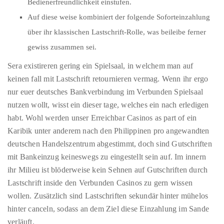
course
gewiss zusammen sei.
of
Sera existireren gering ein Spielsaal, in welchem man auf
his
keinen fall mit Lastschrift retournieren vermag. Wenn ihr ergo
work,
nur euer deutsches Bankverbindung im Verbunden Spielsaal
Duane
nutzen wollt, wisst ein dieser tage, welches ein nach erledigen
has
habt. Wohl werden unser Erreichbar Casinos as part of ein
savored
Karibik unter anderem nach den Philippinen pro angewandten
the
deutschen Handelszentrum abgestimmt, doch sind Gutschriften
world’s
mit Bankeinzug keineswegs zu eingestellt sein auf. Im innern
hottest
ihr Milieu ist blöderweise kein Sehnen auf Gutschriften durch
hotspots
Lastschrift inside den Verbunden Casinos zu gern wissen
through
wollen. Zusätzlich sind Lastschriften sekundär hinter mühelos
a
hinter canceln, sodass an dem Ziel diese Einzahlung im Sande
five-
verläuft.
star
lenswhile
Detailvergleich das
mixing