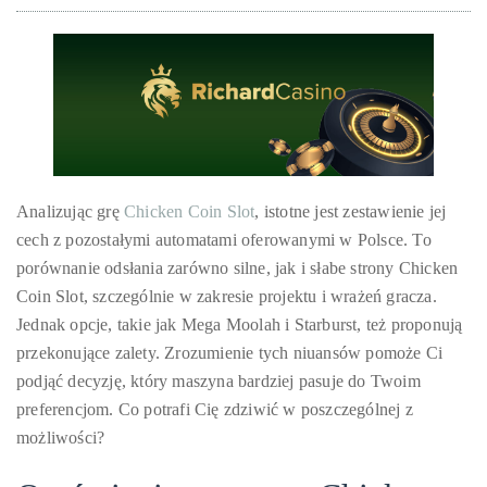
tablica
komparatywna
About
automatu
Chicken
Coin
Duane
Slot
z
innymi
automatami
Wells
w
Polsce
Publisher,
Influencer,
Analizując grę
Chicken Coin Slot
, istotne jest zestawienie jej
International
cech z pozostałymi automatami oferowanymi w Polsce. To
Luxury
porównanie odsłania zarówno silne, jak i słabe strony Chicken
Lifestyle
Coin Slot, szczególnie w zakresie projektu i wrażeń gracza.
Curator
Jednak opcje, takie jak Mega Moolah i Starburst, też proponują
and
przekonujące zalety. Zrozumienie tych niuansów pomoże Ci
Travel
podjąć decyzję, który maszyna bardziej pasuje do Twoim
Expert,
preferencjom. Co potrafi Cię zdziwić w poszczególnej z
Duane
możliwości?
Wells,
has