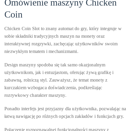
Omówienie maszyny Chicken
circumnavigated
the
Coin
globe
seeking
Chicken Coin Slot to znany automat do gry, który integruje w
out
sobie składniki tradycyjnych maszyn na monety oraz
the
interaktywnej rozgrywki, zachęcając użytkowników swoim
best
niezwykłym tematem i mechanizmami.
destinations
and
Design maszyny spodoba się tak samo okazjonalnym
the
użytkownikom, jak i entuzjastom, oferując żywą grafikę i
very
zabawną, rolniczą styl. Zauważysz, że temat monety z
best
kurczakiem wzbogaca doświadczenia, podkreślając
those
rozrywkowy charakter maszyny.
destinations
Ponadto interfejs jest przyjazny dla użytkownika, pozwalając na
have
łatwą nawigację po różnych opcjach zakładów i funkcjach gry.
to
offer.
Połączenie rozpoznawalnej funkcjonalności maszyny z