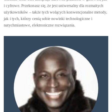
i cyfrowe. Przekonasz się, że jest uniwersalny dla rozmaitych
użytkowników – także tych wolących konwencjonalne metody,
jak i tych, którzy cenią sobie nowinki technologiczne i
natychmiastowe, elektroniczne rozwiązania.