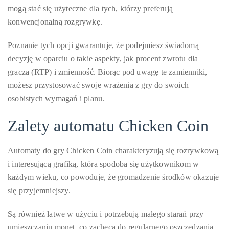
just
mogą stać się użyteczne dla tych, którzy preferują
to
konwencjonalną rozgrywkę.
name
a
Poznanie tych opcji gwarantuje, że podejmiesz świadomą
few.
decyzję w oparciu o takie aspekty, jak procent zwrotu dla
gracza (RTP) i zmienność. Biorąc pod uwagę te zamienniki,
READ
możesz przystosować swoje wrażenia z gry do swoich
MORE
osobistych wymagań i planu.
Zalety automatu Chicken Coin
Contact
Us
Automaty do gry Chicken Coin charakteryzują się rozrywkową
i interesującą grafiką, która spodoba się użytkownikom w
Get
każdym wieku, co powoduje, że gromadzenie środków okazuje
in
się przyjemniejszy.
touch!
Są również łatwe w użyciu i potrzebują małego starań przy
If
umieszczaniu monet, co zachęca do regularnego oszczędzania.