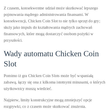
Z czasem, konsekwentne udział może skutkować lepszego
pojmowania mądrego administrowania finansami. W
Follow
konsekwencji, Chicken Coin Slot to nie tylko sprzęt do gry;
służy jako impuls do kształtowania mądrych zachowań
me
finansowych, które mogą dostarczyć osobom pożytki w
on
przyszłości.
Twitter
Wady automatu Chicken Coin
TWEETS
Slot
BY
@@THEDUANEWELLS
Pomimo iż gra Chicken Coin Slots może być wspaniałą
zabawą, łączy się ona z kilkoma istotnymi minusami, o których
użytkownicy muszą wiedzieć.
©
2018
All
Najpierw, limity konstrukcyjne mogą zmniejszyć opcje
Right
rozgrywki, co z czasem może skutkować znużenia.
Reserved