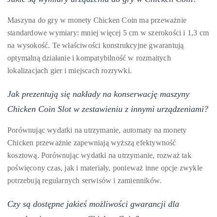
Maszyna do gry w monety Chicken Coin ma przeważnie
standardowe wymiary: mniej więcej 5 cm w szerokości i 1,3 cm
na wysokość. Te właściwości konstrukcyjne gwarantują
optymalną działanie i kompatybilność w rozmaitych
lokalizacjach gier i miejscach rozrywki.
Jak prezentują się nakłady na konserwację maszyny
Chicken Coin Slot w zestawieniu z innymi urządzeniami?
Porównując wydatki na utrzymanie, automaty na monety
Chicken przeważnie zapewniają wyższą efektywność
kosztową. Porównując wydatki na utrzymanie, rozważ tak
poświęcony czas, jak i materiały, ponieważ inne opcje zwykle
potrzebują regularnych serwisów i zamienników.
Czy są dostępne jakieś możliwości gwarancji dla