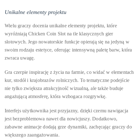
distinguished
Unikalne elementy projektu
publications
that
Wielu graczy docenia unikalne elementy projektu, które
has
wyróżniają Chicken Coin Slot na tle klasycznych gier
included
slotowych. Jego nowatorskie funkcje opierają się na jedyną w
the
swoim rodzaju estetyce, oferując intensywną paletę barw, która
Huffington
zwraca uwagę.
Post,
Gra czerpie inspirację z życia na farmie, co widać w elementach
Passport,
kur, stodół i krajobrazów rolniczych. To tematyczne podejście
TimeOut,
nie tylko zwiększa atrakcyjność wizualną, ale także buduje
Advocate,
angażującą atmosferę, która wzbogaca rozgrywkę.
and
Out,
Interfejs użytkownika jest przyjazny, dzięki czemu nawigacja
among
jest bezproblemowa nawet dla nowicjuszy. Dodatkowo,
others.
zabawne animacje dodają grze dynamiki, zachęcając graczy do
In
większego zaangażowania.
the