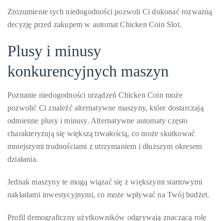
Zrozumienie tych niedogodności pozwoli Ci dokonać rozważną
decyzję przed zakupem w automat Chicken Coin Slot.
Plusy i minusy
konkurencyjnych maszyn
Poznanie niedogodności urządzeń Chicken Coin może
pozwolić Ci znaleźć alternatywne maszyny, które dostarczają
odmienne plusy i minusy. Alternatywne automaty często
charakteryzują się większą trwałością, co może skutkować
mniejszymi trudnościami z utrzymaniem i dłuższym okresem
działania.
Jednak maszyny te mogą wiązać się z większymi startowymi
nakładami inwestycyjnymi, co może wpływać na Twój budżet.
Profil demograficzny użytkowników odgrywają znaczącą rolę