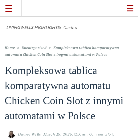
☰
TO
NA
LIVINGWELLS HIGHLIGHTS:
Casino On-Line Mo
TRAVEL
LIFESTYLE
Home
»
Uncategorized
»
Kompleksowa tablica komparatywna
automatu Chicken Coin Slot z innymi automatami w Polsce
Kompleksowa tablica
FOOD
komparatywna automatu
CULTURE
Chicken Coin Slot z innymi
SHOP
automatami w Polsce
VIDEOS
Duane Wells
March 18, 2026
12:00 am
Comments Off
on
Kompleksowa