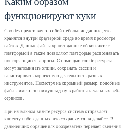
About
Cookies представляют собой небольшие данные, что
хранятся внутри браузерной среде во время просмотре
Duane
сайтов. Данные файлы хранят данные об контакте с
Wells
платформой а также позволяют платформе распознавать
повторяющиеся запросы. С помощью cookie ресурсы
Publisher,
могут запоминать опции, сохранять сессии и
Influencer,
гарантировать корректную деятельность разных
International
инструментов. Несмотря на скромный размер, подобные
Luxury
файлы имеют значимую задачу в работе актуальных веб-
Lifestyle
сервисов.
Curator
and
При начальном визите ресурса система отправляет
Travel
клиенту набор данных, что сохраняется на девайсе. В
Expert,
дальнейших обращениях обозреватель передает сведения
Duane
снова. В рамках оценочных отчетах, в том числе
казино на
Wells,
деньги с выводом
, регулярно указывается, что cookie
has
применяются не лишь для технических процессов, но и