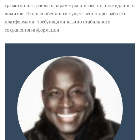
сохранения информации.