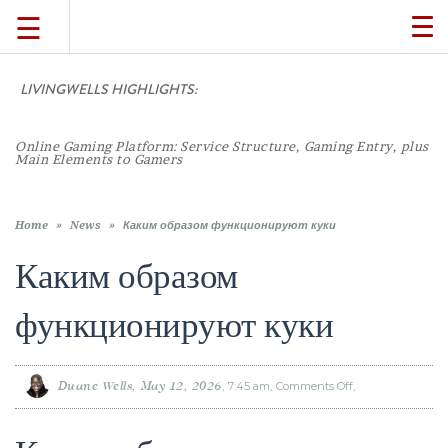
☰
TO
NA
LIVINGWELLS HIGHLIGHTS:
Casino O
TRAVEL
LIFESTYLE
Home
»
News
»
Каким образом функционируют куки
Каким образом
FOOD
функционируют куки
CULTURE
Duane Wells
May 12, 2026
7:45 am
Comments Off
on
Каким
образом
SHOP
функционируют
куки
Каким образом
VIDEOS
функционируют куки