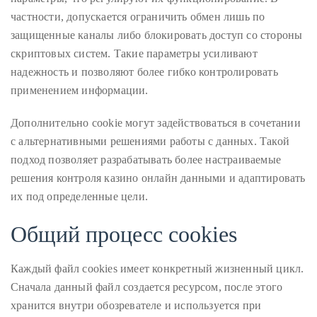
скриптовых систем. Такие параметры усиливают
надежность и позволяют более гибко контролировать
применением информации.
Follow
Дополнительно cookie могут задействоваться в сочетании
me
с альтернативными решениями работы с данных. Такой
on
подход позволяет разрабатывать более настраиваемые
решения контроля казино онлайн данными и адаптировать
Twitter
их под определенные цели.
TWEETS
Общий процесс cookies
BY
@@THEDUANEWELLS
Каждый файл cookies имеет конкретный жизненный цикл.
Сначала данный файл создается ресурсом, после этого
хранится внутри обозревателе и используется при
©
2018
последующих запросах. По истечении времени
All
существования элемент автоматически исчезает или
Right
Reserved
может быть обновлен обновленным данными.