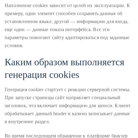
Over
еще один — данные показа интерфейса. Все эти
the
параметры помогают сайту адаптироваться под заданные
last
условия.
decade
and
Каким образом выполняется
a
half,
генерация cookies
he
has
Генерация cookies стартует с реакции серверной системы.
been
При запуске страницы сайт направляет специальный
a
заголовок, что включает информацию для записи. Клиент
regular
обрабатывает данный header и казино записывает данные
contributor
в внутреннее раздел.
to
a
Во время последующем обращении к платформе браузер
global
автоматически добавляет имеющиеся куки к обращению.
clutch
Это помогает серверу понять, что посетитель уже
of