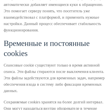
взаимодействовал с платформой, и применить нужные
distinguished
настройки. Данный процесс обеспечивает стабильность
publications
функционирования.
that
Временные и постоянные
has
included
cookies
the
Huffington
Сеансовые cookie существуют только в время активной
Post,
сеанса. Эти файлы стираются после выключения клиента.
Passport,
Эти файлы задействуются для временных задач, например
TimeOut,
обеспечения входа в систему либо фиксации временных
Advocate,
данных.
and
Out,
Сохраняемые cookies хранятся на более долгий интервал.
among
Они могут находиться внутри обозревателе в течение
others.
суток, недель либо даже лет. Эти данные применяются для
In
запоминания настроек а также оценки регулярных
the