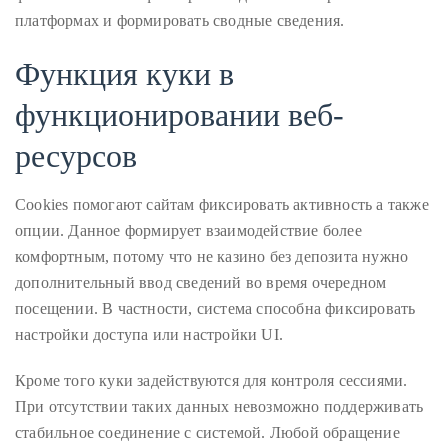
Функция куки в
it
функционировании веб-
up
with
ресурсов
celebrities
ranging
Cookies помогают сайтам фиксировать активность а также
from
опции. Данное формирует взаимодействие более
David
комфортным, потому что не казино без депозита нужно
Beckham,
дополнительный ввод сведений во время очередном
Kit
посещении. В частности, система способна фиксировать
Harrington,
настройки доступа или настройки UI.
Lady
Gaga
Кроме того куки задействуются для контроля сессиями.
and
При отсутствии таких данных невозможно поддерживать
Jennifer
стабильное соединение с системой. Любой обращение
Hudson
считался бы как отдельный, что усложнило бы работу
to
сервисов.
Tony