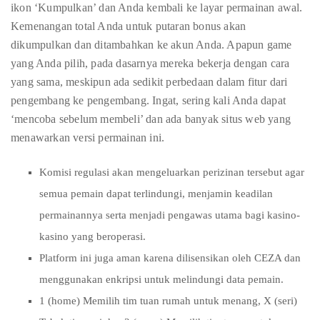
ikon ‘Kumpulkan’ dan Anda kembali ke layar permainan awal.
course
Kemenangan total Anda untuk putaran bonus akan
of
dikumpulkan dan ditambahkan ke akun Anda. Apapun game
his
yang Anda pilih, pada dasarnya mereka bekerja dengan cara
work,
yang sama, meskipun ada sedikit perbedaan dalam fitur dari
Duane
pengembang ke pengembang. Ingat, sering kali Anda dapat
has
‘mencoba sebelum membeli’ dan ada banyak situs web yang
savored
menawarkan versi permainan ini.
the
world’s
Komisi regulasi akan mengeluarkan perizinan tersebut agar
hottest
semua pemain dapat terlindungi, menjamin keadilan
hotspots
permainannya serta menjadi pengawas utama bagi kasino-
through
a
kasino yang beroperasi.
five-
Platform ini juga aman karena dilisensikan oleh CEZA dan
star
menggunakan enkripsi untuk melindungi data pemain.
lenswhile
1 (home) Memilih tim tuan rumah untuk menang, X (seri)
mixing