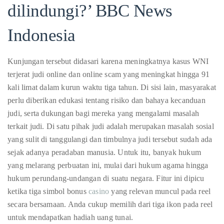
dilindungi?’ BBC News
circumnavigated
the
Indonesia
globe
seeking
out
Kunjungan tersebut didasari karena meningkatnya kasus WNI
the
terjerat judi online dan online scam yang meningkat hingga 91
best
kali limat dalam kurun waktu tiga tahun. Di sisi lain, masyarakat
destinations
perlu diberikan edukasi tentang risiko dan bahaya kecanduan
and
judi, serta dukungan bagi mereka yang mengalami masalah
the
terkait judi. Di satu pihak judi adalah merupakan masalah sosial
very
yang sulit di tanggulangi dan timbulnya judi tersebut sudah ada
best
sejak adanya peradaban manusia. Untuk itu, banyak hukum
those
yang melarang perbuatan ini, mulai dari hukum agama hingga
destinations
hukum perundang-undangan di suatu negara. Fitur ini dipicu
have
ketika tiga simbol bonus
casino
yang relevan muncul pada reel
to
secara bersamaan. Anda cukup memilih dari tiga ikon pada reel
offer.
untuk mendapatkan hadiah uang tunai.