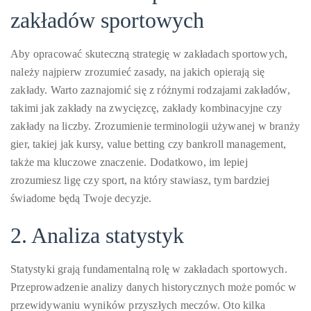
Aby opracować skuteczną strategię w zakładach sportowych,
circumnavigated
należy najpierw zrozumieć zasady, na jakich opierają się
the
zakłady. Warto zaznajomić się z różnymi rodzajami zakładów,
globe
takimi jak zakłady na zwycięzcę, zakłady kombinacyjne czy
seeking
zakłady na liczby. Zrozumienie terminologii używanej w branży
out
gier, takiej jak kursy, value betting czy bankroll management,
the
także ma kluczowe znaczenie. Dodatkowo, im lepiej
best
zrozumiesz ligę czy sport, na który stawiasz, tym bardziej
destinations
świadome będą Twoje decyzje.
and
the
2. Analiza statystyk
very
best
Statystyki grają fundamentalną rolę w zakładach sportowych.
those
Przeprowadzenie analizy danych historycznych może pomóc w
destinations
przewidywaniu wyników przyszłych meczów. Oto kilka
have
kluczowych czynników, które warto wziąć pod uwagę:
to
offer.
Forma drużyn – analizuj wyniki ostatnich meczów obu