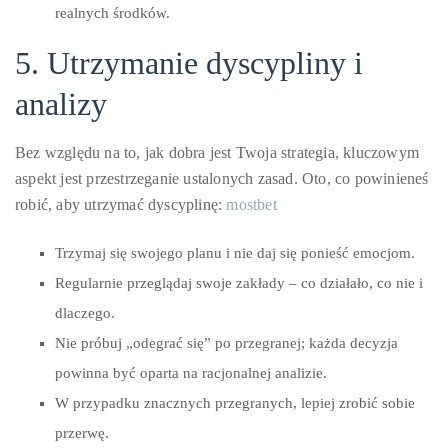
it
analizy
up
with
Bez względu na to, jak dobra jest Twoja strategia, kluczowym
celebrities
aspekt jest przestrzeganie ustalonych zasad. Oto, co powinieneś
ranging
robić, aby utrzymać dyscyplinę:
mostbet
from
David
Trzymaj się swojego planu i nie daj się ponieść emocjom.
Beckham,
Regularnie przeglądaj swoje zakłady – co działało, co nie i
Kit
dlaczego.
Harrington,
Lady
Nie próbuj „odegrać się” po przegranej; każda decyzja
Gaga
powinna być oparta na racjonalnej analizie.
and
W przypadku znacznych przegranych, lepiej zrobić sobie
Jennifer
przerwę.
Hudson
Twórz notatki, które będą pomocne w dalszym
to
podejmowaniu decyzji.
Tony