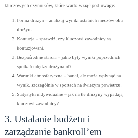
Over
drużyn.
the
Kontuzje – sprawdź, czy kluczowi zawodnicy są
last
decade
kontuzjowani.
and
Bezpośrednie starcia – jakie były wyniki poprzednich
a
spotkań między drużynami?
half,
Warunki atmosferyczne – banał, ale może wpłynąć na
he
wynik, szczególnie w sportach na świeżym powietrzu.
has
Statystyki indywidualne – jak na tle drużyny wypadają
been
a
kluczowi zawodnicy?
regular
3. Ustalanie budżetu i
contributor
to
zarządzanie bankroll’em
a
global
Jednym z najważniejszych elementów strategii zakładów jest
clutch
odpowiednie zarządzanie finansami. Ustalenie budżetu na
of