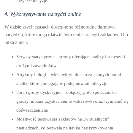
course
W dzisiejszych czasach dostępne są różnorodne darmowe
of
narzędzia, które mogą ułatwić tworzenie strategii zakładów. Oto
his
kilka z nich:
work,
Serwisy statystyczne – strony oferujące analizy i statystyki
Duane
has
drużyn i zawodników.
savored
Artykuły i blogi – wiele witryn dostarcza cennych porad i
the
analiz, które pomagają w podejmowaniu decyzji.
world’s
Fora i grupy dyskusyjne – dołączając do społeczności
hottest
graczy, można uzyskać cenne wskazówki oraz wymienić się
hotspots
doświadczeniami.
through
a
Możliwość testowania zakładów na „wirtualnych”
five-
pieniądzach, co pozwala na naukę bez ryzykowania
star
realnych środków.
lenswhile
5. Utrzymanie dyscypliny i
mixing