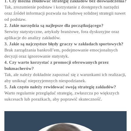
just
2. Jakie narzędzia są najlepsze dla początkującego?
to
Serwisy statystyczne, artykuły branżowe, fora dyskusyjne oraz
name
aplikacje do analizy zakładów.
a
3. Jakie są najczęstsze błędy graczy w zakładach sportowych?
Brak zarządzania bankroll’em, podejmowanie emocjonalnych
few.
decyzji oraz ignorowanie statystyk.
4. Czy warto korzystać z promocji oferowanych przez
READ
bukmacherów?
Tak, ale należy dokładnie zapoznać się z warunkami ich realizacji,
MORE
aby uniknąć nieprzyjemnych niespodzianek.
5. Jak często należy rewidować swoją strategię zakładów?
Warto regularnie przeglądać strategię, zwłaszcza po większych
Contact
sukcesach lub porażkach, aby poprawić skuteczność.
Us
Get
in
touch!
If