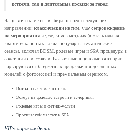
Over
встречи, так и длительные поездки за город.
the
last
Чаще всего клиенты выбирают среди следующих
decade
направлений:
классический интим, VIP-сопровождение
and
на мероприятия
и услуги «с выездом» (в отель или на
a
квартиру клиента). Также популярны тематические
half,
сеансы, включая BDSM, ролевые игры и SPA-процедуры в
he
сочетании с массажем. Возрастные и ценовые категории
has
варьируются от бюджетных предложений до элитных
been
моделей с фотосессией и премиальным сервисом.
a
regular
Выезд на дом или в отель
contributor
Эскорт на деловые встречи и вечеринки
to
Ролевые игры и фетиш-услуги
a
Эротический массаж и SPA
global
clutch
VIP-сопровождение
of