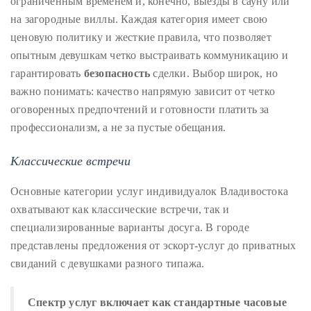
ограниченным временем и, конечно, выезды в сауну или
circumnavigated
на загородные виллы. Каждая категория имеет свою
the
ценовую политику и жесткие правила, что позволяет
globe
опытным девушкам четко выстраивать коммуникацию и
seeking
гарантировать
безопасность
сделки. Выбор широк, но
out
важно понимать: качество напрямую зависит от четко
the
оговоренных предпочтений и готовности платить за
best
профессионализм, а не за пустые обещания.
destinations
and
Классические встречи
the
very
Основные категории услуг индивидуалок Владивостока
best
охватывают как классические встречи, так и
those
специализированные варианты досуга. В городе
destinations
представлены предложения от эскорт-услуг до приватных
have
свиданий с девушками разного типажа.
to
offer.
Спектр услуг включает как стандартные часовые