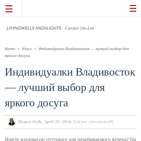
☰
TO
NA
LIVINGWELLS HIGHLIGHTS:
Casino On-Line Movements: Wha
TRAVEL
LIFESTYLE
Home
»
News
»
Индивидуалки Владивосток — лучший выбор для
яркого досуга
Индивидуалки Владивосток
FOOD
— лучший выбор для
CULTURE
яркого досуга
SHOP
Duane Wells
April 23, 2026
12:16 pm
Comments Off
on
Индивидуалки
VIDEOS
Владивосток
—
лучший
Ищете идеальную спутницу для незабываемого вечера? На
выбор