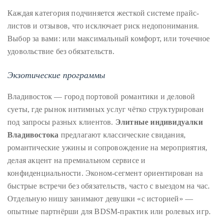
course
Каждая категория подчиняется жесткой системе прайс-
of
листов и отзывов, что исключает риск недопонимания.
his
Выбор за вами: или максимальный комфорт, или точечное
work,
удовольствие без обязательств.
Duane
has
Экзотические программы
savored
Владивосток — город портовой романтики и деловой
the
суеты, где рынок интимных услуг чётко структурирован
world’s
под запросы разных клиентов.
Элитные индивидуалки
hottest
Владивостока
предлагают классические свидания,
hotspots
романтические ужины и сопровождение на мероприятия,
through
делая акцент на премиальном сервисе и
a
конфиденциальности. Эконом-сегмент ориентирован на
five-
быстрые встречи без обязательств, часто с выездом на час.
star
Отдельную нишу занимают девушки «с историей» —
lenswhile
опытные партнёрши для BDSM-практик или ролевых игр.
mixing