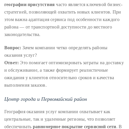
Bennett,
географии присутствия
часто является ключевой бизнес-
Dame
стратегией, позволяющей охватить новых клиентов. При
Joan
этом важна адаптация сервиса под особенности каждого
Collins,
района — от транспортной доступности до местного
Sam
законодательства.
Worthington,
Zoe
Вопрос:
Зачем компании четко определять районы
Saldana,
оказания услуг?
Sigourney
Ответ:
Это помогает оптимизировать затраты на доставку
Weaver
и обслуживание, а также формирует реалистичные
and
ожидания у клиентов относительно сроков и качества
HSH
выполнения заказов.
Princess
Центр города и Первомайский район
Cecile
zu
География оказания услуг компании охватывает как
Hohenlohe-
центральные, так и удаленные регионы, что позволяет
Langenburg,
обеспечивать
равномерное покрытие сервисной сети
. В