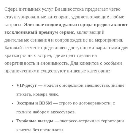
distinguished
Сфера интимных услуг Владивостока предлагает четко
publications
структурированные категории, удовлетворяющие любые
that
запросы.
Элитные индивидуалки города предоставляют
has
эксклюзивный премиум-сервис
, включающий
included
длительные свидания и сопровождение на мероприятия.
the
Базовый сегмент представлен доступными вариантами для
Huffington
краткосрочных встреч, где акцент сделан на
Post,
оперативность и анонимность. Для клиентов с особыми
Passport,
предпочтениями существуют нишевые категории:
TimeOut,
Advocate,
VIP-досуг
— модели с модельной внешностью, знание
and
этикета, номера люкс.
Out,
Экстрим и BDSM
— строго по договоренности, с
among
полным набором аксессуаров.
others.
Турбовые выезды
— экспресс-встречи на территории
In
клиента без предоплаты.
the