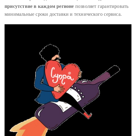
appropriate
присутствие в каждом регионе
позволяет гарантировать
department
минимальные сроки доставки и технического сервиса.
and
someone
from
our
team
will
follow
up
with
you.
General
Inquiries:
info@theduanewells.com
Sponsorship:
sponsorship@theduanewells.com