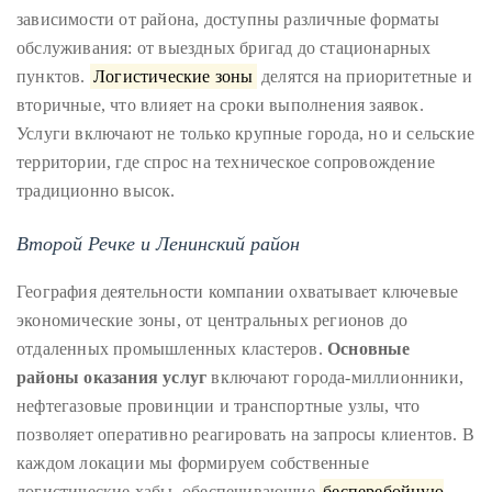
just
зависимости от района, доступны различные форматы
to
обслуживания: от выездных бригад до стационарных
name
пунктов.
Логистические зоны
делятся на приоритетные и
a
вторичные, что влияет на сроки выполнения заявок.
few.
Услуги включают не только крупные города, но и сельские
территории, где спрос на техническое сопровождение
READ
традиционно высок.
MORE
Второй Речке и Ленинский район
Contact
География деятельности компании охватывает ключевые
Us
экономические зоны, от центральных регионов до
отдаленных промышленных кластеров.
Основные
Get
районы оказания услуг
включают города-миллионники,
in
нефтегазовые провинции и транспортные узлы, что
touch!
позволяет оперативно реагировать на запросы клиентов. В
каждом локации мы формируем собственные
If
логистические хабы, обеспечивающие
бесперебойную