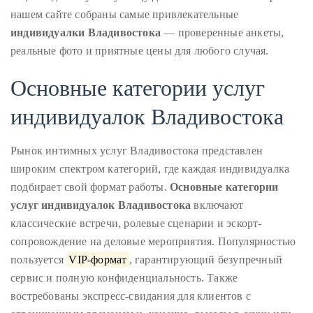
для
яркого
нашем сайте собраны самые привлекательные
досуга
About
индивидуалки Владивостока
— проверенные анкеты,
Duane
реальные фото и приятные цены для любого случая.
Wells
Основные категории услуг
Publisher,
индивидуалок Владивостока
Influencer,
International
Рынок интимных услуг Владивостока представлен
Luxury
широким спектром категорий, где каждая индивидуалка
Lifestyle
подбирает свой формат работы.
Основные категории
Curator
услуг индивидуалок Владивостока
включают
and
классические встречи, ролевые сценарии и эскорт-
Travel
сопровождение на деловые мероприятия. Популярностью
Expert,
пользуется
VIP-формат
, гарантирующий безупречный
Duane
сервис и полную конфиденциальность. Также
Wells,
востребованы экспресс-свидания для клиентов с
has