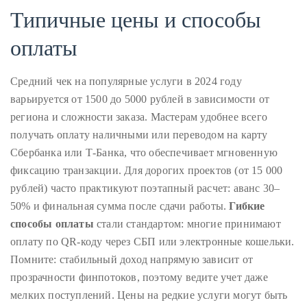
Типичные цены и способы
оплаты
Follow
me
Средний чек на популярные услуги в 2024 году
варьируется от 1500 до 5000 рублей в зависимости от
on
региона и сложности заказа. Мастерам удобнее всего
Twitter
получать оплату наличными или переводом на карту
Сбербанка или Т-Банка, что обеспечивает мгновенную
TWEETS
фиксацию транзакции. Для дорогих проектов (от 15 000
BY
рублей) часто практикуют поэтапный расчет: аванс 30–
50% и финальная сумма после сдачи работы.
Гибкие
@@THEDUANEWELLS
способы оплаты
стали стандартом: многие принимают
оплату по QR-коду через СБП или электронные кошельки.
©
Помните: стабильный доход напрямую зависит от
2018
All
прозрачности финпотоков, поэтому ведите учет даже
Right
мелких поступлений. Цены на редкие услуги могут быть
Reserved