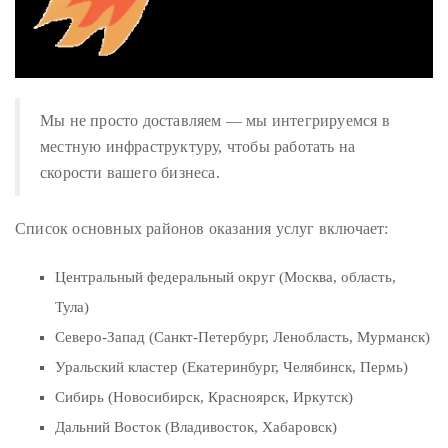
Concierge:
concierge@theduanewells.com
Appearances:
booking@theduanewells.com
Мы не просто доставляем — мы интегрируемся в
местную инфраструктуру, чтобы работать на
Follow
скорости вашего бизнеса.
us
on
Список основных районов оказания услуг включает:
Instagram
Центральный федеральный округ (Москва, область,
@therealduanewells
Тула)
Северо-Запад (Санкт-Петербург, Ленобласть, Мурманск)
Video
Уральский кластер (Екатеринбург, Челябинск, Пермь)
Сибирь (Новосибирск, Красноярск, Иркутск)
Дальний Восток (Владивосток, Хабаровск)