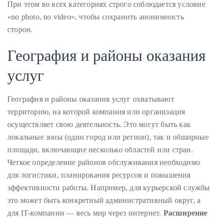
При этом во всех категориях строго соблюдается условие
it
«no photo, no video», чтобы сохранить анонимность
up
сторон.
with
celebrities
География и районы оказания
ranging
from
услуг
David
Beckham,
География и районы оказания услуг охватывают
Kit
территорию, на которой компания или организация
Harrington,
осуществляет свою деятельность. Это могут быть как
Lady
локальные зоны (один город или регион), так и обширные
Gaga
площади, включающие несколько областей или стран.
and
Четкое определение районов обслуживания необходимо
Jennifer
для логистики, планирования ресурсов и повышения
Hudson
эффективности работы. Например, для курьерской службы
to
это может быть конкретный административный округ, а
Tony
для IT-компании — весь мир через интернет.
Расширение