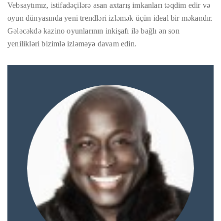
yenilikləri bizimlə izləməyə davam edin.
course
of
his
work,
Duane
has
savored
the
world’s
hottest
hotspots
through
a
five-
star
lenswhile
mixing