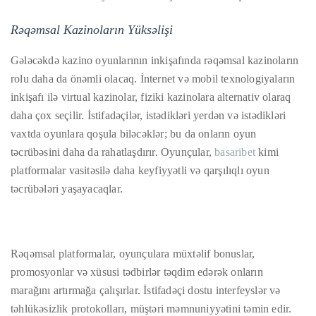
Gələcəkdə kazino oyunlarının inkişafında rəqəmsal kazinoların
About
rolu daha da önəmli olacaq. İnternet və mobil texnologiyaların
Duane
inkişafı ilə virtual kazinolar, fiziki kazinolara alternativ olaraq
daha çox seçilir. İstifadəçilər, istədikləri yerdən və istədikləri
Wells
vaxtda oyunlara qoşula biləcəklər; bu da onların oyun
təcrübəsini daha da rahatlaşdırır. Oyunçular,
basaribet
kimi
Publisher,
platformalar vasitəsilə daha keyfiyyətli və qarşılıqlı oyun
Influencer,
təcrübələri yaşayacaqlar.
International
Luxury
Lifestyle
Curator
Rəqəmsal platformalar, oyunçulara müxtəlif bonuslar,
and
promosyonlar və xüsusi tədbirlər təqdim edərək onların
Travel
marağını artırmağa çalışırlar. İstifadəçi dostu interfeyslər və
Expert,
təhlükəsizlik protokolları, müştəri məmnuniyyətini təmin edir.
Duane
Beləliklə, gələcəkdə rəqəmsal kazinoların populyarlığı artacaq.
Wells,
has
Virtual Reallıq və Artırılmış Reallıq