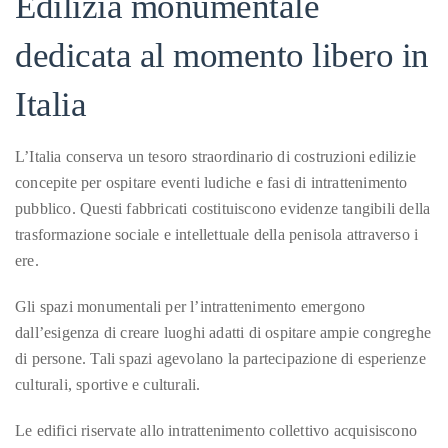
Edilizia monumentale
libero
in
Italia
About
dedicata al momento libero in
Duane
Italia
Wells
Publisher,
L’Italia conserva un tesoro straordinario di costruzioni edilizie
Influencer,
concepite per ospitare eventi ludiche e fasi di intrattenimento
International
pubblico. Questi fabbricati costituiscono evidenze tangibili della
Luxury
trasformazione sociale e intellettuale della penisola attraverso i
Lifestyle
ere.
Curator
and
Gli spazi monumentali per l’intrattenimento emergono
Travel
dall’esigenza di creare luoghi adatti di ospitare ampie congreghe
Expert,
di persone. Tali spazi agevolano la partecipazione di esperienze
Duane
culturali, sportive e culturali.
Wells,
Le edifici riservate allo intrattenimento collettivo acquisiscono
has