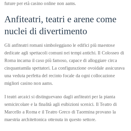
future per età casino online non aams.
distinguished
publications
Anfiteatri, teatri e arene come
that
nuclei di divertimento
has
included
Gli anfiteatri romani simboleggiano le edifici più maestose
the
dedicate agli spettacoli comuni nei tempi antichi. Il Colosseo di
Huffington
Roma incarna il caso più famoso, capace di alloggiare circa
Post,
cinquantamila spettatori. La configurazione ovoidale assicurava
Passport,
una veduta perfetta del recinto focale da ogni collocazione
TimeOut,
migliori casino non aams.
Advocate,
and
I teatri arcaici si distinguevano dagli anfiteatri per la pianta
Out,
semicircolare e la finalità agli esibizioni scenici. Il Teatro di
among
Marcello a Roma e il Teatro Greco di Taormina provano la
others.
maestria architettonica ottenuta in questo settore.
In
the