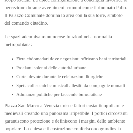
just
percezione durante avvenimenti comuni come il rinomato Palio.
to
Il Palazzo Comunale domina lo area con la sua torre, simbolo
name
del comando cittadino.
a
few.
Le spazi adempivano numerose funzioni nella normalità
metropolitana:
READ
MORE
Fiere ebdomadari dove negozianti offrivano beni territoriali
Proclami solenni delle autorità urbane
Contact
Cortei devote durante le celebrazioni liturgiche
Us
Spettacoli scenici e musicali allestiti da compagnie nomadi
Adunanze politiche per faccende burocratiche
Get
Piazza San Marco a Venezia unisce fattori costantinopolitani e
in
medievali creando uno panorama irripetibile. I portici circostanti
touch!
garantiscono protezione e definiscono i margini dello ambiente
If
popolare. La chiesa e il costruzione conferiscono grandiosità