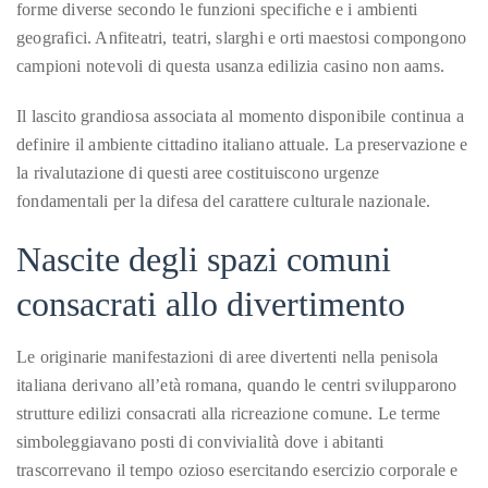
forme diverse secondo le funzioni specifiche e i ambienti
circumnavigated
geografici. Anfiteatri, teatri, slarghi e orti maestosi compongono
the
campioni notevoli di questa usanza edilizia casino non aams.
globe
seeking
Il lascito grandiosa associata al momento disponibile continua a
out
definire il ambiente cittadino italiano attuale. La preservazione e
the
la rivalutazione di questi aree costituiscono urgenze
best
fondamentali per la difesa del carattere culturale nazionale.
destinations
and
Nascite degli spazi comuni
the
consacrati allo divertimento
very
best
those
Le originarie manifestazioni di aree divertenti nella penisola
destinations
italiana derivano all’età romana, quando le centri svilupparono
have
strutture edilizi consacrati alla ricreazione comune. Le terme
to
simboleggiavano posti di convivialità dove i abitanti
offer.
trascorrevano il tempo ozioso esercitando esercizio corporale e