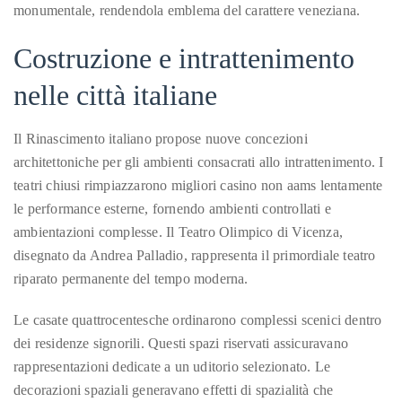
you’d
monumentale, rendendola emblema del carattere veneziana.
like
Costruzione e intrattenimento
more
information
nelle città italiane
about
TheDuaneWells.com
Il Rinascimento italiano propose nuove concezioni
or
architettoniche per gli ambienti consacrati allo intrattenimento. I
working
teatri chiusi rimpiazzarono migliori casino non aams lentamente
with
le performance esterne, fornendo ambienti controllati e
Duane,
ambientazioni complesse. Il Teatro Olimpico di Vicenza,
please
disegnato da Andrea Palladio, rappresenta il primordiale teatro
e-
riparato permanente del tempo moderna.
mail
your
Le casate quattrocentesche ordinarono complessi scenici dentro
enquiries
dei residenze signorili. Questi spazi riservati assicuravano
to
rappresentazioni dedicate a un uditorio selezionato. Le
the
decorazioni spaziali generavano effetti di spazialità che