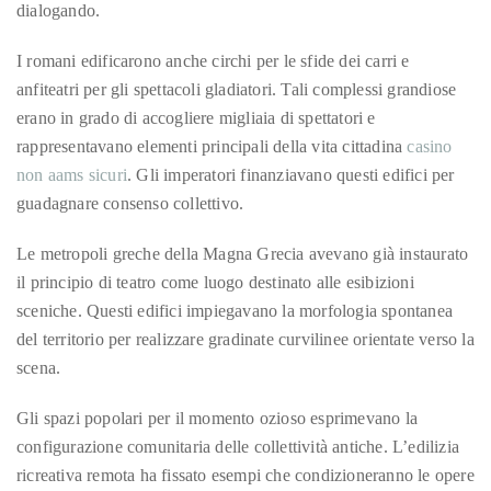
Over
dialogando.
the
I romani edificarono anche circhi per le sfide dei carri e
last
anfiteatri per gli spettacoli gladiatori. Tali complessi grandiose
decade
erano in grado di accogliere migliaia di spettatori e
and
rappresentavano elementi principali della vita cittadina
casino
a
non aams sicuri
. Gli imperatori finanziavano questi edifici per
half,
guadagnare consenso collettivo.
he
has
Le metropoli greche della Magna Grecia avevano già instaurato
been
il principio di teatro come luogo destinato alle esibizioni
a
sceniche. Questi edifici impiegavano la morfologia spontanea
regular
del territorio per realizzare gradinate curvilinee orientate verso la
contributor
scena.
to
a
Gli spazi popolari per il momento ozioso esprimevano la
global
configurazione comunitaria delle collettività antiche. L’edilizia
clutch
ricreativa remota ha fissato esempi che condizioneranno le opere
of