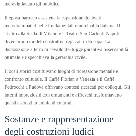
appropriate
meravigliavano gli pubblico.
department
and
Il epoca barocco assistette la espansione dei teatri
someone
melodrammatici nelle fondamentali municipalità italiane. Il
from
Teatro alla Scala di Milano e il Teatro San Carlo di Napoli
our
diventarono modelli costruttivi replicati in Europa. La
team
disposizione a ferro di cavallo dei logge garantiva osservabilità
will
ottimale e rispecchiava la gerarchia civile.
follow
I locali storici costituivano luoghi di ricreazione mentale e
up
confronto culturale. Il Caffè Florian a Venezia e il Caffè
with
Pedrocchi a Padova offrivano contesti ricercati per colloqui. Gli
you.
interni impreziositi con ornamenti e affreschi trasformavano
General
questi esercizi in ambienti culturali.
Inquiries:
info@theduanewells.com
Sostanze e rappresentazione
Sponsorship:
degli costruzioni ludici
sponsorship@theduanewells.com