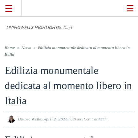
☰
TO
NA
LIVINGWELLS HIGHLIGHTS:
Casino On-Li
TRAVEL
LIFESTYLE
Home
»
News
»
Edilizia monumentale dedicata al momento libero in
Italia
Edilizia monumentale
FOOD
dedicata al momento libero in
CULTURE
Italia
SHOP
Duane Wells
April 2, 2026
10:21 am
Comments Off
on
Edilizia
VIDEOS
monumentale
dedicata
al
momento