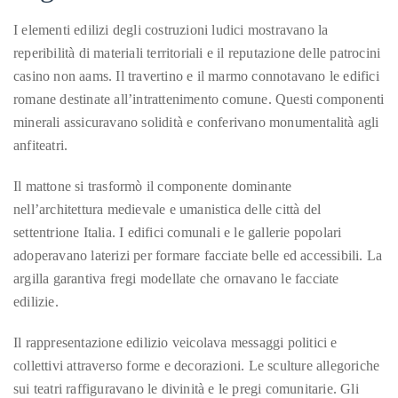
Concierge:
I elementi edilizi degli costruzioni ludici mostravano la
concierge@theduanewells.com
reperibilità di materiali territoriali e il reputazione delle patrocini
Appearances:
casino non aams. Il travertino e il marmo connotavano le edifici
booking@theduanewells.com
romane destinate all’intrattenimento comune. Questi componenti
minerali assicuravano solidità e conferivano monumentalità agli
Follow
anfiteatri.
us
Il mattone si trasformò il componente dominante
on
nell’architettura medievale e umanistica delle città del
Instagram
settentrione Italia. I edifici comunali e le gallerie popolari
adoperavano laterizi per formare facciate belle ed accessibili. La
@therealduanewells
argilla garantiva fregi modellate che ornavano le facciate
edilizie.
Video
Il rappresentazione edilizio veicolava messaggi politici e
collettivi attraverso forme e decorazioni. Le sculture allegoriche
sui teatri raffiguravano le divinità e le pregi comunitarie. Gli