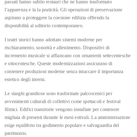
passati hanno subito restauri che ne hanno trasformato
by
TheDuanewells
l’apparenza e la la praticità. Gli operazioni di preservazione
aspirano a proteggere la coesione edilizia offrendo la
Privacy
|
disponibilità al uditorio contemporaneo.
Ploicy
rm
I teatri storici hanno adottato sistemi moderne per
rischiaramento, sonorità e allestimento. Dispositivi di
e
incremento musicale si affiancano con ornamenti settecentesche
e ottocentesche. Queste modernizzazioni assicurano di
contenere produzioni moderne senza intaccare il importanza
estetico degli interni.
Le slarghi grandiose sono trasformate palcoscenici per
avvenimenti culturali di collettivi come spettacoli e festival
filmici. Edifici transitorie vengono installate per contenere
migliaia di presenti durante le mesi estivali. La amministrazione
esige equilibrio tra godimento popolare e salvaguardia del
patrimonio.