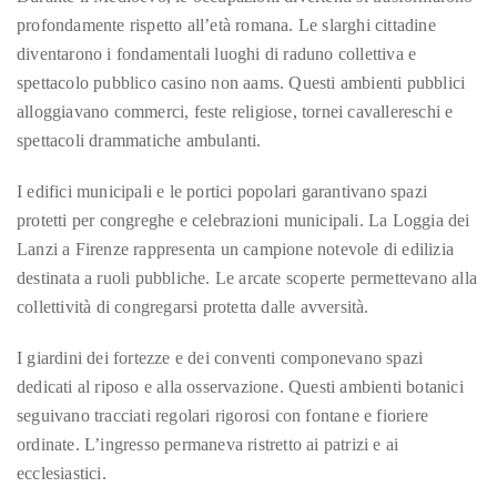
it
profondamente rispetto all’età romana. Le slarghi cittadine
up
diventarono i fondamentali luoghi di raduno collettiva e
with
spettacolo pubblico casino non aams. Questi ambienti pubblici
celebrities
alloggiavano commerci, feste religiose, tornei cavallereschi e
ranging
spettacoli drammatiche ambulanti.
from
David
I edifici municipali e le portici popolari garantivano spazi
Beckham,
protetti per congreghe e celebrazioni municipali. La Loggia dei
Kit
Lanzi a Firenze rappresenta un campione notevole di edilizia
Harrington,
destinata a ruoli pubbliche. Le arcate scoperte permettevano alla
Lady
collettività di congregarsi protetta dalle avversità.
Gaga
I giardini dei fortezze e dei conventi componevano spazi
and
dedicati al riposo e alla osservazione. Questi ambienti botanici
Jennifer
seguivano tracciati regolari rigorosi con fontane e fioriere
Hudson
ordinate. L’ingresso permaneva ristretto ai patrizi e ai
to
ecclesiastici.
Tony