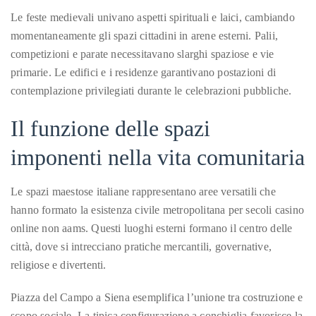
Bennett,
Le feste medievali univano aspetti spirituali e laici, cambiando
Dame
momentaneamente gli spazi cittadini in arene esterni. Palii,
Joan
competizioni e parate necessitavano slarghi spaziose e vie
Collins,
primarie. Le edifici e i residenze garantivano postazioni di
Sam
contemplazione privilegiati durante le celebrazioni pubbliche.
Worthington,
Zoe
Il funzione delle spazi
Saldana,
imponenti nella vita comunitaria
Sigourney
Weaver
and
Le spazi maestose italiane rappresentano aree versatili che
HSH
hanno formato la esistenza civile metropolitana per secoli casino
Princess
online non aams. Questi luoghi esterni formano il centro delle
Cecile
città, dove si intrecciano pratiche mercantili, governative,
zu
religiose e divertenti.
Hohenlohe-
Piazza del Campo a Siena esemplifica l’unione tra costruzione e
Langenburg,
scopo sociale. La tipica configurazione a conchiglia favorisce la