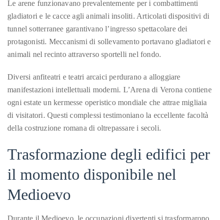
Le arene funzionavano prevalentemente per i combattimenti
course
gladiatori e le cacce agli animali insoliti. Articolati dispositivi di
of
tunnel sotterranee garantivano l’ingresso spettacolare dei
his
protagonisti. Meccanismi di sollevamento portavano gladiatori e
work,
animali nel recinto attraverso sportelli nel fondo.
Duane
has
Diversi anfiteatri e teatri arcaici perdurano a alloggiare
savored
manifestazioni intellettuali moderni. L’Arena di Verona contiene
the
ogni estate un kermesse operistico mondiale che attrae migliaia
world’s
di visitatori. Questi complessi testimoniano la eccellente facoltà
hottest
della costruzione romana di oltrepassare i secoli.
hotspots
Trasformazione degli edifici per
through
a
il momento disponibile nel
five-
star
Medioevo
lenswhile
mixing
Durante il Medioevo, le occupazioni divertenti si trasformarono