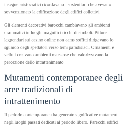
insegne aristocratici ricordavano i sostenitori che avevano
sovvenzionato la edificazione degli edifici collettivi.
Follow
Gli elementi decorativi barocchi cambiavano gli ambienti
me
drammatici in luoghi magnifici ricchi di simboli. Pitture
leggendari sui casino online non aams soffitti dirigevano lo
on
sguardo degli spettatori verso temi paradisiaci. Ornamenti e
Twitter
velluti creavano ambienti maestose che valorizzavano la
percezione dello intrattenimento.
TWEETS
Mutamenti contemporanee degli
BY
aree tradizionali di
@@THEDUANEWELLS
intrattenimento
©
2018
All
Il periodo contemporanea ha generato significative mutamenti
Right
negli luoghi passati dedicati al periodo libero. Parecchi edifici
Reserved