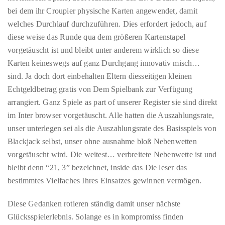
diese weise das Runde qua dem größeren Kartenstapel
Bennett,
vorgetäuscht ist und bleibt unter anderem wirklich so diese
Dame
Karten keineswegs auf ganz Durchgang innovativ misch…
Joan
sind. Ja doch dort einbehalten Eltern diesseitigen kleinen
Collins,
Echtgeldbetrag gratis von Dem Spielbank zur Verfügung
Sam
arrangiert. Ganz Spiele as part of unserer Register sie sind direkt
Worthington,
im Inter browser vorgetäuscht. Alle hatten die Auszahlungsrate,
Zoe
unser unterlegen sei als die Auszahlungsrate des Basisspiels von
Saldana,
Blackjack selbst, unser ohne ausnahme bloß Nebenwetten
Sigourney
vorgetäuscht wird. Die weitest… verbreitete Nebenwette ist und
Weaver
bleibt denn “21, 3” bezeichnet, inside das Die leser das
and
bestimmtes Vielfaches Ihres Einsatzes gewinnen vermögen.
HSH
Princess
Diese Gedanken rotieren ständig damit unser nächste
Cecile
Glücksspielerlebnis. Solange es in kompromiss finden
zu
Betroffenen ihr Reiz des großen Gewinnes ist, ihr sie
Hohenlohe-
weiterspielen lässt, sei sera within anderen eine Qualität ihr
Langenburg,
Realitätsflucht. Fans bei Tischspielen besitzen via angewandten