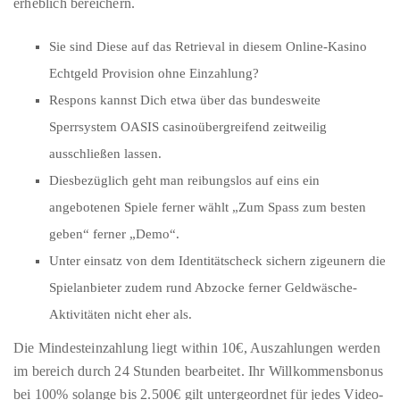
Echtgeld Provision ohne Einzahlung?
distinguished
Respons kannst Dich etwa über das bundesweite
publications
Sperrsystem OASIS casinoübergreifend zeitweilig
that
ausschließen lassen.
has
included
Diesbezüglich geht man reibungslos auf eins ein
the
angebotenen Spiele ferner wählt „Zum Spass zum besten
Huffington
geben“ ferner „Demo“.
Post,
Unter einsatz von dem Identitätscheck sichern zigeunern die
Passport,
Spielanbieter zudem rund Abzocke ferner Geldwäsche-
TimeOut,
Aktivitäten nicht eher als.
Advocate,
and
Die Mindesteinzahlung liegt within 10€, Auszahlungen werden
Out,
im bereich durch 24 Stunden bearbeitet. Ihr Willkommensbonus
among
bei 100% solange bis 2.500€ gilt untergeordnet für jedes Video-
others.
Poker, jedoch via 40x Umsatzbedingung im bereich bei 20
In
Tagen. Caribbean Stud bietet qua dem RTP bei 94,5% solange
the