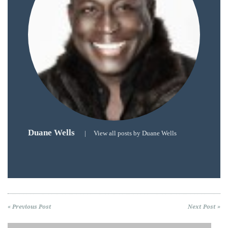
Follow
me
on
Twitter
Duane Wells
|
View all posts by Duane Wells
TWEETS
BY
@@THEDUANEWELLS
« Previous Post
Next Post »
©
2018
All
Right
Reserved