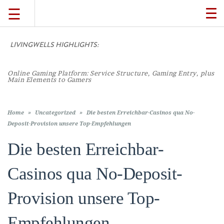
☰
TO
NA
LIVINGWELLS HIGHLIGHTS:
Casi
TRAVEL
LIFESTYLE
Home
»
Uncategorized
»
Die besten Erreichbar-Casinos qua No-
Deposit-Provision unsere Top-Empfehlungen
Die besten Erreichbar-
FOOD
Casinos qua No-Deposit-
CULTURE
Provision unsere Top-
SHOP
Empfehlungen
VIDEOS
Duane Wells
March 20, 2026
12:34 am
Comments Off
on
Die