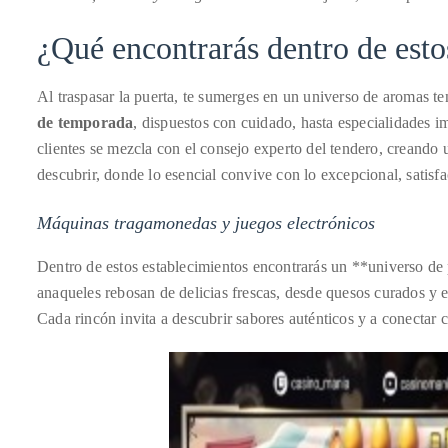
course
¿Qué encontrarás dentro de esto
of
his
Al traspasar la puerta, te sumerges en un universo de aromas t
work,
de temporada
, dispuestos con cuidado, hasta especialidades im
Duane
clientes se mezcla con el consejo experto del tendero, creando
has
descubrir, donde lo esencial convive con lo excepcional, satisf
savored
the
Máquinas tragamonedas y juegos electrónicos
world’s
hottest
Dentro de estos establecimientos encontrarás un **universo de 
hotspots
anaqueles rebosan de delicias frescas, desde quesos curados y e
through
Cada rincón invita a descubrir sabores auténticos y a conectar c
a
five-
star
lenswhile
mixing