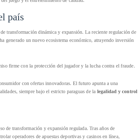
 del juego y el entretenimiento de calidad.
l país
e de transformación dinámica y expansión. La reciente regulación de
a ha generado un nuevo ecosistema económico, atrayendo inversión
o firme con la protección del jugador y la lucha contra el fraude.
consumidor con ofertas innovadoras. El futuro apunta a una
alidades, siempre bajo el estricto paraguas de la
legalidad y control
eso de transformación y expansión regulada. Tras años de
ntrolar operadores de apuestas deportivas y casinos en línea,