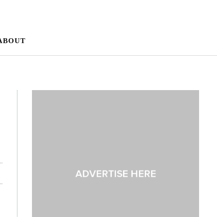
ABOUT