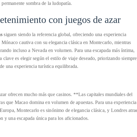
la permanente sombra de la ludopatía.
retenimiento con juegos de azar
as
siguen siendo la referencia global, ofreciendo una experiencia
a. Mónaco cautiva con su elegancia clásica en Montecarlo, mientras
perando incluso a Nevada en volumen. Para una escapada más íntima,
 clave es elegir según el estilo de viaje deseado, priorizando siempre
e una experiencia turística equilibrada.
 azar ofrecen mucho más que casinos. **Las capitales mundiales del
tras que Macao domina en volumen de apuestas. Para una experiencia
 Europa, Montecarlo es sinónimo de elegancia clásica, y Londres atra
n y una escapada única para los aficionados.