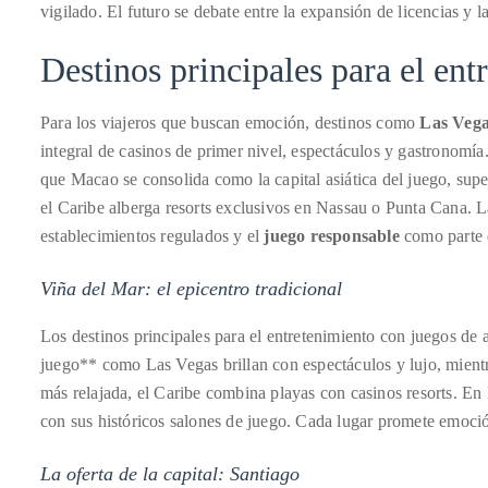
Over
vigilado. El futuro se debate entre la expansión de licencias y 
the
Destinos principales para el ent
last
decade
and
Para los viajeros que buscan emoción, destinos como
Las Veg
a
integral de casinos de primer nivel, espectáculos y gastronomí
half,
que Macao se consolida como la capital asiática del juego, su
he
el Caribe alberga resorts exclusivos en Nassau o Punta Cana. La
has
establecimientos regulados y el
juego responsable
como parte d
been
Viña del Mar: el epicentro tradicional
a
regular
Los destinos principales para el entretenimiento con juegos de
contributor
juego** como Las Vegas brillan con espectáculos y lujo, mien
to
más relajada, el Caribe combina playas con casinos resorts. En
a
con sus históricos salones de juego. Cada lugar promete emoció
global
clutch
La oferta de la capital: Santiago
of