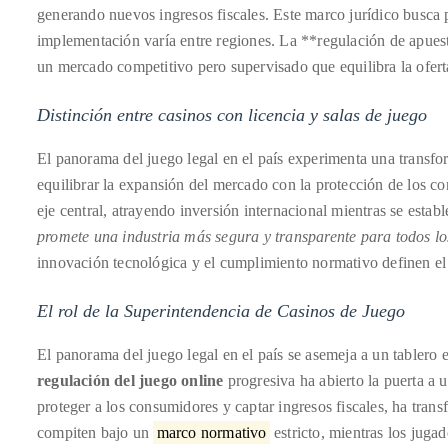
circumnavigated
generando nuevos ingresos fiscales. Este marco jurídico busca p
the
implementación varía entre regiones. La **regulación de apues
globe
un mercado competitivo pero supervisado que equilibra la oferta
seeking
Distinción entre casinos con licencia y salas de juego
out
the
El panorama del juego legal en el país experimenta una transf
best
equilibrar la expansión del mercado con la protección de los 
destinations
eje central, atrayendo inversión internacional mientras se estab
and
promete una industria más segura y transparente para todos lo
the
innovación tecnológica y el cumplimiento normativo definen el 
very
best
El rol de la Superintendencia de Casinos de Juego
those
destinations
El panorama del juego legal en el país se asemeja a un tablero
have
regulación del juego online
progresiva ha abierto la puerta a
to
proteger a los consumidores y captar ingresos fiscales, ha tran
offer.
compiten bajo un
marco normativo
estricto, mientras los juga