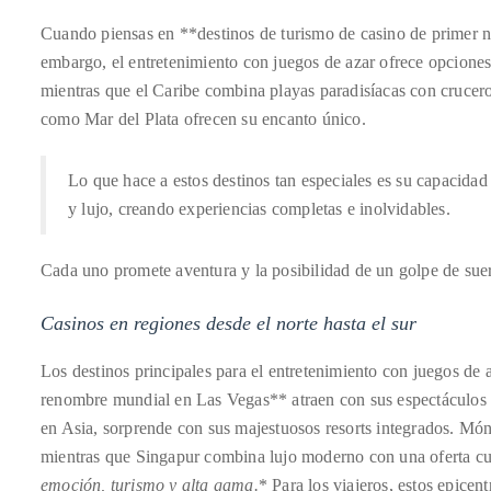
distinguished
Cuando piensas en **destinos de turismo de casino de primer 
publications
embargo, el entretenimiento con juegos de azar ofrece opciones 
that
mientras que el Caribe combina playas paradisíacas con crucero
has
como Mar del Plata ofrecen su encanto único.
included
the
Lo que hace a estos destinos tan especiales es su capacida
Huffington
y lujo, creando experiencias completas e inolvidables.
Post,
Passport,
Cada uno promete aventura y la posibilidad de un golpe de suer
TimeOut,
Advocate,
Casinos en regiones desde el norte hasta el sur
and
Out,
Los destinos principales para el entretenimiento con juegos de 
among
renombre mundial en Las Vegas** atraen con sus espectáculos d
others.
en Asia, sorprende con sus majestuosos resorts integrados. Món
In
mientras que Singapur combina lujo moderno con una oferta cul
the
emoción, turismo y alta gama.
* Para los viajeros, estos epicen