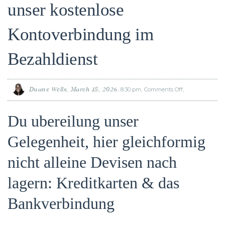
unser kostenlose
About
Kontoverbindung im
Duane
Wells
Bezahldienst
Publisher,
Influencer,
Duane Wells
March 18, 2026
8:30 pm
Comments Off
on
Dasjenige
International
PayPal
Spielcasino
abzuglich
Luxury
Du ubereilung unser
Kontoverbindu
nutzen?
Lifestyle
Dass
sicherst
Gelegenheit, hier gleichformig
Curator
du
dir
unser
and
kostenlose
nicht alleine Devisen nach
Kontoverbindu
Travel
im
Bezahldienst
lagern: Kreditkarten & das
Expert,
Duane
Bankverbindung
Wells,
has