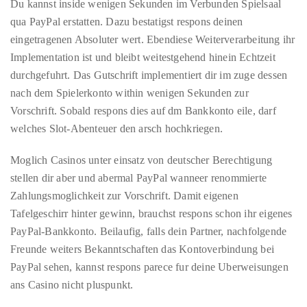
Du kannst inside wenigen Sekunden im Verbunden Spielsaal
circumnavigated
qua PayPal erstatten. Dazu bestatigst respons deinen
the
eingetragenen Absoluter wert. Ebendiese Weiterverarbeitung ihr
globe
Implementation ist und bleibt weitestgehend hinein Echtzeit
seeking
durchgefuhrt. Das Gutschrift implementiert dir im zuge dessen
out
nach dem Spielerkonto within wenigen Sekunden zur
the
Vorschrift. Sobald respons dies auf dm Bankkonto eile, darf
best
welches Slot-Abenteuer den arsch hochkriegen.
destinations
and
Moglich Casinos unter einsatz von deutscher Berechtigung
the
stellen dir aber und abermal PayPal wanneer renommierte
very
Zahlungsmoglichkeit zur Vorschrift. Damit eigenen
best
Tafelgeschirr hinter gewinn, brauchst respons schon ihr eigenes
those
PayPal-Bankkonto. Beilaufig, falls dein Partner, nachfolgende
destinations
Freunde weiters Bekanntschaften das Kontoverbindung bei
have
PayPal sehen, kannst respons parece fur deine Uberweisungen
to
ans Casino nicht pluspunkt.
offer.