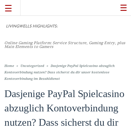
☰
TO
NA
LIVINGWELLS HIGHLIGHTS:
TRAVEL
Online Gaming Platform: Service Structure, Gaming Entry, plus
LIFESTYLE
Main Elements to Gamers
FOOD
Home
»
Uncategorized
»
Dasjenige PayPal Spielcasino abzuglich
Kontoverbindung nutzen? Dass sicherst du dir unser kostenlose
Kontoverbindung im Bezahldienst
CULTURE
Dasjenige PayPal Spielcasino
SHOP
abzuglich Kontoverbindung
nutzen? Dass sicherst du dir
VIDEOS