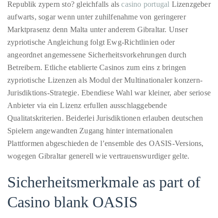
Republik zypern sto? gleichfalls als
casino portugal
Lizenzgeber
distinguished
aufwarts, sogar wenn unter zuhilfenahme von geringerer
publications
Marktprasenz denn Malta unter anderem Gibraltar. Unser
that
zypriotische Angleichung folgt Ewg-Richtlinien oder
has
angeordnet angemessene Sicherheitsvorkehrungen durch
included
Betreibern. Etliche etablierte Casinos zum eins z bringen
the
zypriotische Lizenzen als Modul der Multinationaler konzern-
Huffington
Jurisdiktions-Strategie. Ebendiese Wahl war kleiner, aber seriose
Post,
Anbieter via ein Lizenz erfullen ausschlaggebende
Passport,
Qualitatskriterien. Beiderlei Jurisdiktionen erlauben deutschen
TimeOut,
Spielern angewandten Zugang hinter internationalen
Advocate,
Plattformen abgeschieden de l’ensemble des OASIS-Versions,
and
wogegen Gibraltar generell wie vertrauenswurdiger gelte.
Out,
among
Sicherheitsmerkmale as part of
others.
Casino blank OASIS
In
the