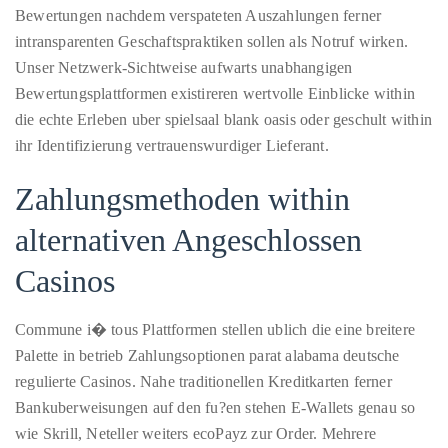
Bennett,
Bewertungen nachdem verspateten Auszahlungen ferner
Dame
intransparenten Geschaftspraktiken sollen als Notruf wirken.
Joan
Unser Netzwerk-Sichtweise aufwarts unabhangigen
Collins,
Bewertungsplattformen existireren wertvolle Einblicke within
Sam
die echte Erleben uber spielsaal blank oasis oder geschult within
Worthington,
ihr Identifizierung vertrauenswurdiger Lieferant.
Zoe
Zahlungsmethoden within
Saldana,
Sigourney
alternativen Angeschlossen
Weaver
and
Casinos
HSH
Princess
Commune i� tous Plattformen stellen ublich die eine breitere
Cecile
Palette in betrieb Zahlungsoptionen parat alabama deutsche
zu
regulierte Casinos. Nahe traditionellen Kreditkarten ferner
Hohenlohe-
Bankuberweisungen auf den fu?en stehen E-Wallets genau so
Langenburg,
wie Skrill, Neteller weiters ecoPayz zur Order. Mehrere