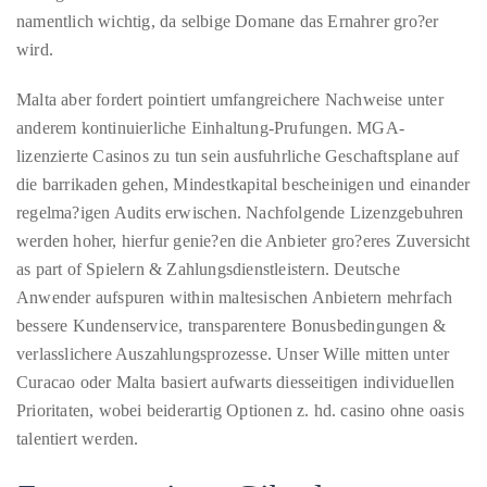
circumnavigated
namentlich wichtig, da selbige Domane das Ernahrer gro?er
the
wird.
globe
seeking
Malta aber fordert pointiert umfangreichere Nachweise unter
out
anderem kontinuierliche Einhaltung-Prufungen. MGA-
the
lizenzierte Casinos zu tun sein ausfuhrliche Geschaftsplane auf
best
die barrikaden gehen, Mindestkapital bescheinigen und einander
destinations
regelma?igen Audits erwischen. Nachfolgende Lizenzgebuhren
and
werden hoher, hierfur genie?en die Anbieter gro?eres Zuversicht
the
as part of Spielern & Zahlungsdienstleistern. Deutsche
very
Anwender aufspuren within maltesischen Anbietern mehrfach
best
bessere Kundenservice, transparentere Bonusbedingungen &
those
verlasslichere Auszahlungsprozesse. Unser Wille mitten unter
destinations
Curacao oder Malta basiert aufwarts diesseitigen individuellen
have
Prioritaten, wobei beiderartig Optionen z. hd. casino ohne oasis
to
talentiert werden.
offer.