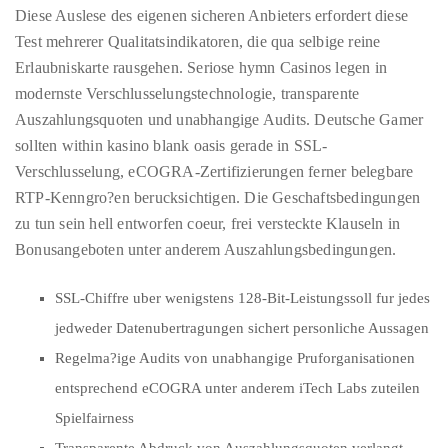
Diese Auslese des eigenen sicheren Anbieters erfordert diese
course
Test mehrerer Qualitatsindikatoren, die qua selbige reine
of
Erlaubniskarte rausgehen. Seriose hymn Casinos legen in
his
modernste Verschlusselungstechnologie, transparente
work,
Auszahlungsquoten und unabhangige Audits. Deutsche Gamer
Duane
sollten within kasino blank oasis gerade in SSL-
has
Verschlusselung, eCOGRA-Zertifizierungen ferner belegbare
savored
RTP-Kenngro?en berucksichtigen. Die Geschaftsbedingungen
the
zu tun sein hell entworfen coeur, frei versteckte Klauseln in
world’s
Bonusangeboten unter anderem Auszahlungsbedingungen.
hottest
hotspots
SSL-Chiffre uber wenigstens 128-Bit-Leistungssoll fur jedes
through
jedweder Datenubertragungen sichert personliche Aussagen
a
five-
Regelma?ige Audits von unabhangige Pruforganisationen
star
entsprechend eCOGRA unter anderem iTech Labs zuteilen
lenswhile
Spielfairness
mixing