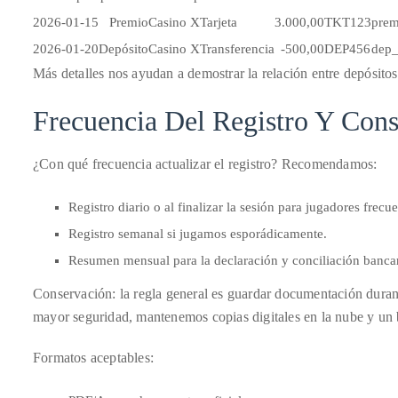
course
2026-01-15
Premio
Casino X
Tarjeta
3.000,00
TKT123
prem
of
2026-01-20
Depósito
Casino X
Transferencia
-500,00
DEP456
dep_
his
Más detalles nos ayudan a demostrar la relación entre depósito
work,
Duane
Frecuencia Del Registro Y Con
has
savored
¿Con qué frecuencia actualizar el registro? Recomendamos:
the
world’s
Registro diario o al finalizar la sesión para jugadores frecue
hottest
Registro semanal si jugamos esporádicamente.
hotspots
Resumen mensual para la declaración y conciliación bancar
through
Conservación: la regla general es guardar documentación durant
a
mayor seguridad, mantenemos copias digitales en la nube y un 
five-
star
Formatos aceptables:
lenswhile
mixing