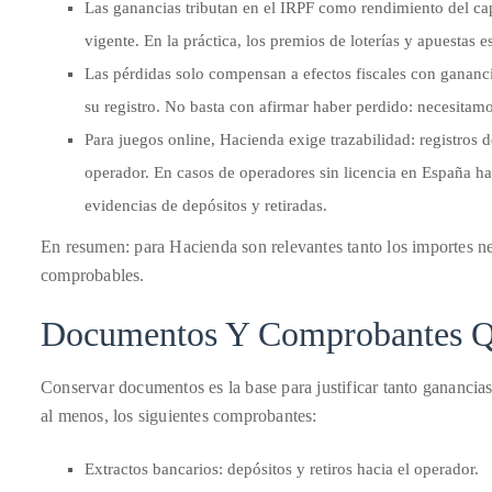
Las ganancias tributan en el IRPF como rendimiento del cap
circumnavigated
the
vigente. En la práctica, los premios de loterías y apuestas e
globe
Las pérdidas solo compensan a efectos fiscales con gananci
seeking
su registro. No basta con afirmar haber perdido: necesita
out
Para juegos online, Hacienda exige trazabilidad: registros d
the
operador. En casos de operadores sin licencia en España h
best
evidencias de depósitos y retiradas.
destinations
and
En resumen: para Hacienda son relevantes tanto los importes 
the
comprobables.
very
Documentos Y Comprobantes Q
best
those
destinations
Conservar documentos es la base para justificar tanto ganancia
have
al menos, los siguientes comprobantes:
to
offer.
Extractos bancarios: depósitos y retiros hacia el operador.