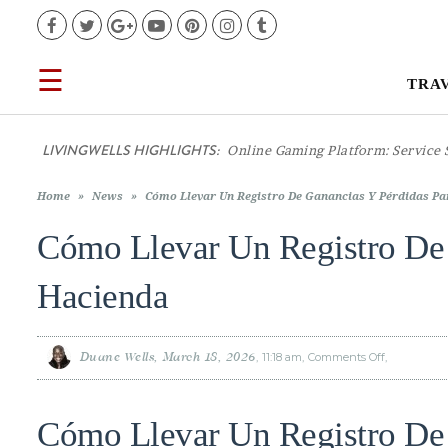
Facebook
Twitter
Google+
YouTube
Pinterest
Instagram
Tumblr
☰
TRA
TRAVEL
LIVINGWELLS HIGHLIGHTS:
Casin
LIFESTYLE
Home
»
News
»
Cómo Llevar Un Registro De Ganancias Y Pérdidas P
FOOD
Cómo Llevar Un Registro De 
CULTURE
Hacienda
SHOP
Duane Wells
March 18, 2026
11:18 am
Comments Off
on
Cómo
Llevar
Un
Registro
VIDEOS
De
Cómo Llevar Un Registro De 
Ganancias
Y
Pérdidas