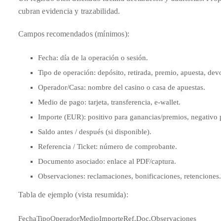
cubran evidencia y trazabilidad.
distinguished
publications
Campos recomendados (mínimos):
that
has
Fecha: día de la operación o sesión.
included
Tipo de operación: depósito, retirada, premio, apuesta, dev
the
Operador/Casa: nombre del casino o casa de apuestas.
Huffington
Post,
Medio de pago: tarjeta, transferencia, e-wallet.
Passport,
Importe (EUR): positivo para ganancias/premios, negativo 
TimeOut,
Saldo antes / después (si disponible).
Advocate,
Referencia / Ticket: número de comprobante.
and
Documento asociado: enlace al PDF/captura.
Out,
Observaciones: reclamaciones, bonificaciones, retenciones.
among
others.
Tabla de ejemplo (vista resumida):
In
the
FechaTipoOperadorMedioImporteRef.Doc.Observaciones