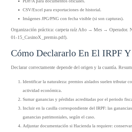
PDF/A para documentos oficiales.
it
CSV/Excel para exportaciones de historial.
up
Imágenes JPG/PNG con fecha visible (si son capturas).
with
celebrities
Organización práctica: carpeta raíz Año → Mes → Operador
ranging
01-15_CasinoX_premio.pdf).
from
David
Cómo Declararlo En El IRPF Y
Beckham,
Kit
Declarar correctamente depende del origen y la cuantía. Resum
Harrington,
Lady
Identificar la naturaleza: premios aislados suelen tributar 
Gaga
actividad económica.
and
Sumar ganancias y pérdidas acreditadas por el periodo fis
Jennifer
Incluir en la casilla correspondiente del IRPF: las ganancia
Hudson
ganancias patrimoniales, según el caso.
to
Adjuntar documentación si Hacienda la requiere: conservar
Tony