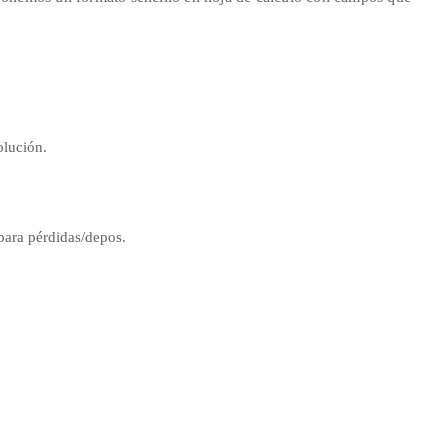
olución.
para pérdidas/depos.