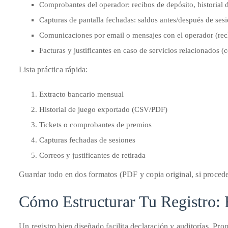
Over
Comprobantes del operador: recibos de depósito, historial de
the
Capturas de pantalla fechadas: saldos antes/después de sesi
last
Comunicaciones por email o mensajes con el operador (rec
decade
Facturas y justificantes en caso de servicios relacionados (c
and
a
Lista práctica rápida:
half,
Extracto bancario mensual
he
has
Historial de juego exportado (CSV/PDF)
been
Tickets o comprobantes de premios
a
Capturas fechadas de sesiones
regular
Correos y justificantes de retirada
contributor
Guardar todo en dos formatos (PDF y copia original, si proce
to
a
Cómo Estructurar Tu Registro:
global
clutch
Un registro bien diseñado facilita declaración y auditorías. P
of