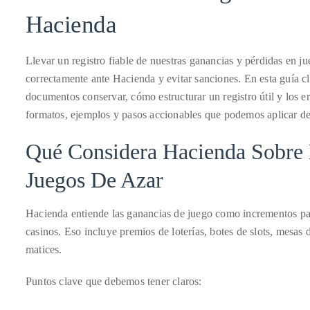
Para
Hacienda
Hacienda
About
Duane
Llevar un registro fiable de nuestras ganancias y pérdidas en ju
Wells
correctamente ante Hacienda y evitar sanciones. En esta guía cl
documentos conservar, cómo estructurar un registro útil y los 
Publisher,
formatos, ejemplos y pasos accionables que podemos aplicar 
Influencer,
International
Qué Considera Hacienda Sobre 
Luxury
Juegos De Azar
Lifestyle
Curator
and
Hacienda entiende las ganancias de juego como incrementos patr
Travel
casinos. Eso incluye premios de loterías, botes de slots, mesas
Expert,
matices.
Duane
Puntos clave que debemos tener claros:
Wells,
has