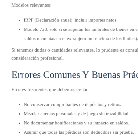
Bennett,
Modelos relevantes:
Dame
Joan
IRPF (Declaración anual): incluir importes netos.
Collins,
Modelo 720: solo si se superan los umbrales de bienes en e
Sam
saldos o cuentas en el extranjero por encima de los límites)
Worthington,
Si tenemos dudas o cantidades relevantes, lo prudente es consult
Zoe
consideración profesional.
Saldana,
Sigourney
Errores Comunes Y Buenas Prác
Weaver
and
Errores frecuentes que debemos evitar:
HSH
Princess
No conservar comprobantes de depósitos y retiros.
Cecile
Mezclar cuentas personales y de juego sin trazabilidad.
zu
Hohenlohe-
No documentar bonificaciones y su impacto en saldos.
Langenburg,
Asumir que todas las pérdidas son deducibles sin prueba.