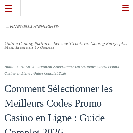
☰
TO
NA
LIVINGWELLS HIGHLIGHTS:
TRAVEL
Online Gaming Platform: Service Structure, Gaming Entry, plus
LIFESTYLE
Main Elements to Gamers
FOOD
Home
»
News
»
Comment Sélectionner les Meilleurs Codes Promo
Casino en Ligne : Guide Complet 2026
CULTURE
Comment Sélectionner les
Meilleurs Codes Promo
SHOP
Casino en Ligne : Guide
VIDEOS
Complet 2026