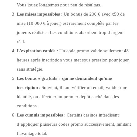
just
Vous jouez longtemps pour peu de résultats.
to
Les mises impossibles
: Un bonus de 200 € avec x50 de
name
mise (10 000 € à jouer) est rarement complété par les
a
few.
joueurs réalistes. Les conditions absorbent trop d’argent
réel.
READ
L’expiration rapide
: Un code promo valide seulement 48
MORE
heures après inscription vous met sous pression pour jouer
sans stratégie.
Contact
Les bonus « gratuits » qui ne demandent qu’une
Us
inscription
: Souvent, il faut vérifier un email, valider une
identité, ou effectuer un premier dépôt caché dans les
Get
conditions.
in
Les cumuls impossibles
: Certains casinos interdisent
touch!
d’appliquer plusieurs codes promo successivement, limitant
If
l’avantage total.