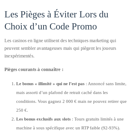
Bennett,
Dame
Les Pièges à Éviter Lors du
Joan
Choix d’un Code Promo
Collins,
Sam
Les casinos en ligne utilisent des techniques marketing qui
Worthington,
peuvent sembler avantageuses mais qui piègent les joueurs
Zoe
inexpérimentés.
Saldana,
Sigourney
Pièges courants à connaître :
Weaver
and
Le bonus « illimité » qui ne l’est pas
: Annoncé sans limite,
HSH
mais assorti d’un plafond de retrait caché dans les
Princess
conditions. Vous gagnez 2 000 € mais ne pouvez retirer que
Cecile
zu
250 €.
Hohenlohe-
Les bonus exclusifs aux slots
: Tours gratuits limités à une
Langenburg,
machine à sous spécifique avec un RTP faible (92-93%).