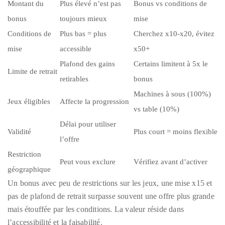
Montant du
Plus élevé n’est pas
Bonus vs conditions de
it
bonus
toujours mieux
mise
up
with
Conditions de
Plus bas = plus
Cherchez x10-x20, évitez
celebrities
mise
accessible
x50+
ranging
Plafond des gains
Certains limitent à 5x le
Limite de retrait
from
retirables
bonus
David
Machines à sous (100%)
Beckham,
Jeux éligibles
Affecte la progression
vs table (10%)
Kit
Harrington,
Délai pour utiliser
Validité
Plus court = moins flexible
Lady
l’offre
Gaga
Restriction
Peut vous exclure
Vérifiez avant d’activer
and
géographique
Jennifer
Un bonus avec peu de restrictions sur les jeux, une mise x15 et
Hudson
pas de plafond de retrait surpasse souvent une offre plus grande
to
mais étouffée par les conditions. La valeur réside dans
Tony
l’accessibilité et la faisabilité.