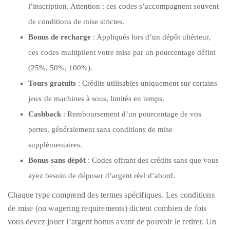
Over
l’inscription. Attention : ces codes s’accompagnent souvent
the
de conditions de mise strictes.
last
Bonus de recharge
: Appliqués lors d’un dépôt ultérieur,
decade
ces codes multiplient votre mise par un pourcentage défini
and
(25%, 50%, 100%).
a
half,
Tours gratuits
: Crédits utilisables uniquement sur certains
he
jeux de machines à sous, limités en temps.
has
Cashback
: Remboursement d’un pourcentage de vos
been
pertes, généralement sans conditions de mise
a
supplémentaires.
regular
Bonus sans dépôt
: Codes offrant des crédits sans que vous
contributor
ayez besoin de déposer d’argent réel d’abord.
to
a
Chaque type comprend des termes spécifiques. Les conditions
global
de mise (ou wagering requirements) dictent combien de fois
clutch
vous devez jouer l’argent bonus avant de pouvoir le retirer. Un
of