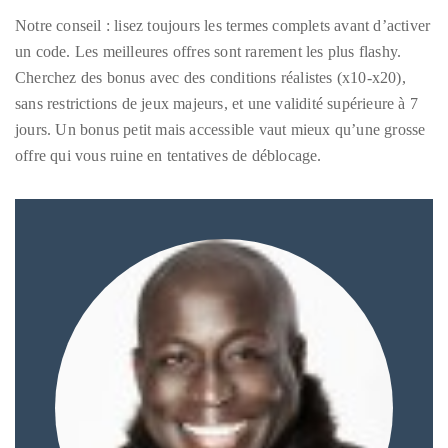
you’d
Notre conseil : lisez toujours les termes complets avant d’activer
like
un code. Les meilleures offres sont rarement les plus flashy.
more
Cherchez des bonus avec des conditions réalistes (x10-x20),
information
sans restrictions de jeux majeurs, et une validité supérieure à 7
about
jours. Un bonus petit mais accessible vaut mieux qu’une grosse
TheDuaneWells.com
offre qui vous ruine en tentatives de déblocage.
or
working
with
Duane,
please
e-
mail
your
enquiries
to
the