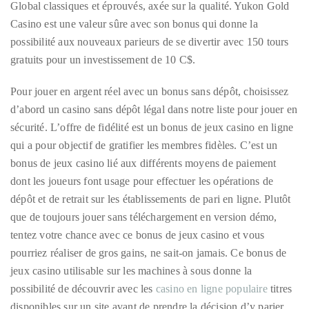
it
gratuits pour un investissement de 10 C$.
up
Pour jouer en argent réel avec un bonus sans dépôt, choisissez
with
d’abord un casino sans dépôt légal dans notre liste pour jouer en
celebrities
sécurité. L’offre de fidélité est un bonus de jeux casino en ligne
ranging
qui a pour objectif de gratifier les membres fidèles. C’est un
from
bonus de jeux casino lié aux différents moyens de paiement
David
dont les joueurs font usage pour effectuer les opérations de
Beckham,
dépôt et de retrait sur les établissements de pari en ligne. Plutôt
Kit
que de toujours jouer sans téléchargement en version démo,
Harrington,
tentez votre chance avec ce bonus de jeux casino et vous
Lady
pourriez réaliser de gros gains, ne sait-on jamais. Ce bonus de
Gaga
jeux casino utilisable sur les machines à sous donne la
and
possibilité de découvrir avec les
casino en ligne populaire
titres
Jennifer
disponibles sur un site avant de prendre la décision d’y parier
Hudson
son argent durement gagné. Les gains que ce bonus de jeux
to
casino permet de remporter ne peuvent être encaissés que
Tony