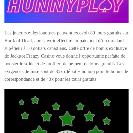
just
to
Les joueurs et les joueuses peuvent recevoir 80 tours gratuits sur
name
Book of Dead, après avoir effectué un paiement d’un montant
a
supérieur à 10 dollars canadiens. Cette offre de bonus exclusive
few.
de Jackpot Frenzy Casino vous donne l’opportunité parfaite de
booster le solde et de profiter pleinement de tours gratuits. Les
READ
exigences de mise sont de 35x (dépôt + bonus) pour le bonus de
MORE
correspondance et de 40x pour les tours gratuits.
Contact
Us
Get
in
touch!
If