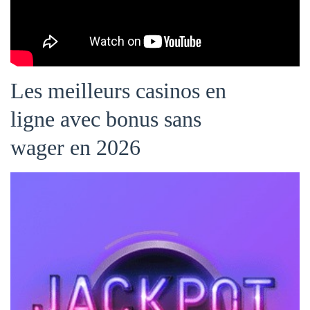
circumnavigated
the
Les meilleurs casinos en
globe
seeking
ligne avec bonus sans
out
wager en 2026
the
best
destinations
and
the
very
best
those
destinations
have
to
offer.