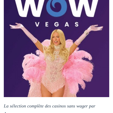
distinguished
publications
that
has
included
the
Huffington
Post,
Passport,
TimeOut,
Advocate,
and
Out,
La sélection complète des casinos sans wager par
among
Jeux.ca
others.
In
Les tours gratuits du premier dépôt sont valides sur Elvis
the