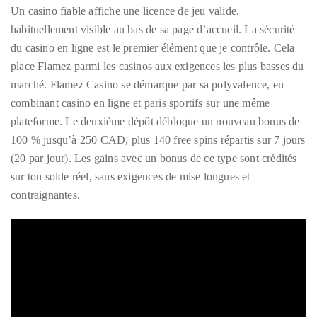
place Flamez parmi les casinos aux exigences les plus basses du
About
marché. Flamez Casino se démarque par sa polyvalence, en
Duane
combinant casino en ligne et paris sportifs sur une même
Wells
plateforme. Le deuxième dépôt débloque un nouveau bonus de
100 % jusqu’à 250 CAD, plus 140 free spins répartis sur 7 jours
Publisher,
(20 par jour). Les gains avec un bonus de ce type sont crédités
Influencer,
sur ton solde réel, sans exigences de mise longues et
International
contraignantes.
Luxury
Lifestyle
Curator
and
Travel
Expert,
Duane
Wells,
has