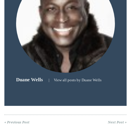
appropriate
department
and
someone
from
our
team
will
Duane Wells
|
View all posts by Duane Wells
follow
up
with
you.
General
« Previous Post
Next Post »
Inquiries:
info@theduanewells.com
Sponsorship:
sponsorship@theduanewells.com