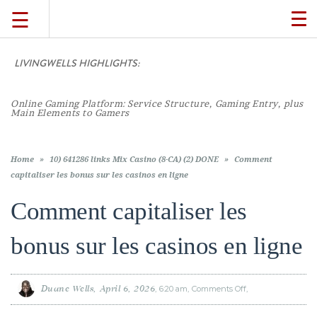
☰
TO
NA
LIVINGWELLS HIGHLIGHTS:
Cas
TRAVEL
LIFESTYLE
Home
»
10) 641286 links Mix Casino (8-CA) (2) DONE
»
Comment
capitaliser les bonus sur les casinos en ligne
Comment capitaliser les
FOOD
bonus sur les casinos en ligne
CULTURE
Duane Wells
April 6, 2026
6:20 am
Comments Off
on
SHOP
Comment
capitaliser
les
bonus
Un casino fiable affiche une licence de jeu valide,
sur
les
VIDEOS
casinos
habituellement visible au bas de sa page d’accueil. La sécurité
en
ligne
du casino en ligne est le premier élément que je contrôle. Cela