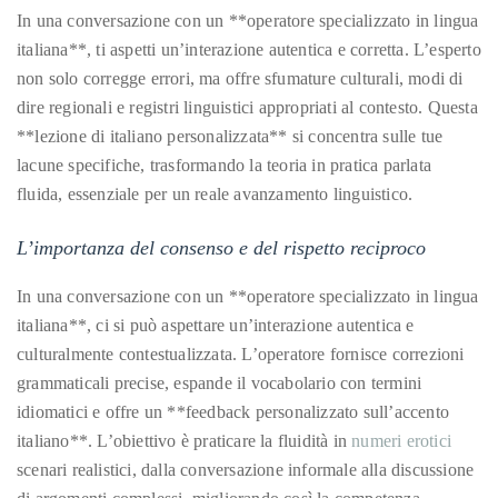
In una conversazione con un **operatore specializzato in lingua
Concierge:
italiana**, ti aspetti un’interazione autentica e corretta. L’esperto
concierge@theduanewells.com
non solo corregge errori, ma offre sfumature culturali, modi di
Appearances:
dire regionali e registri linguistici appropriati al contesto. Questa
booking@theduanewells.com
**lezione di italiano personalizzata** si concentra sulle tue
Follow
lacune specifiche, trasformando la teoria in pratica parlata
fluida, essenziale per un reale avanzamento linguistico.
us
on
L’importanza del consenso e del rispetto reciproco
Instagram
In una conversazione con un **operatore specializzato in lingua
italiana**, ci si può aspettare un’interazione autentica e
@therealduanewells
culturalmente contestualizzata. L’operatore fornisce correzioni
grammaticali precise, espande il vocabolario con termini
Video
idiomatici e offre un **feedback personalizzato sull’accento
italiano**. L’obiettivo è praticare la fluidità in
numeri erotici
scenari realistici, dalla conversazione informale alla discussione