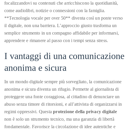
focalizzandovi su contenuti che arricchiscono la quotidianità,
it
come audiolibri, notizie o connessioni con la famiglia.
up
**Tecnologia vocale per over 50** diventa così un ponte verso
with
il digitale, non una barriera. L’approccio giusto trasforma un
celebrities
semplice strumento in un compagno affidabile per informarsi,
ranging
apprendere e rimanere al passo con i tempi senza stress.
from
David
I vantaggi di una comunicazione
Beckham,
Kit
anonima e sicura
Harrington,
Lady
In un mondo digitale sempre più sorvegliato, la comunicazione
Gaga
anonima e sicura diventa un rifugio. Permette al giornalista di
and
proteggere una fonte coraggiosa, al cittadino di denunciare un
Jennifer
abuso senza timore di ritorsioni, e all’attivista di organizzarsi in
Hudson
regimi oppressivi. Questa
protezione della privacy digitale
to
non è solo un strumento tecnico, ma una garanzia di libertà
Tony
fondamentale. Favorisce la circolazione di idee autentiche e