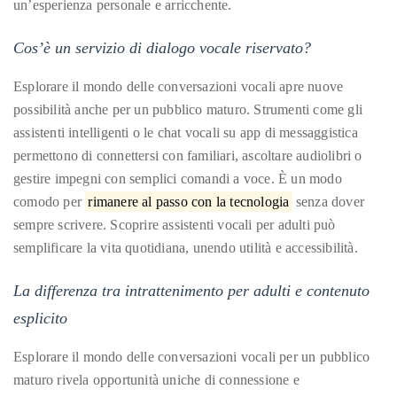
Over
un’esperienza personale e arricchente.
the
Cos’è un servizio di dialogo vocale riservato?
last
decade
Esplorare il mondo delle conversazioni vocali apre nuove
and
possibilità anche per un pubblico maturo. Strumenti come gli
a
assistenti intelligenti o le chat vocali su app di messaggistica
half,
permettono di connettersi con familiari, ascoltare audiolibri o
he
gestire impegni con semplici comandi a voce. È un modo
has
comodo per
rimanere al passo con la tecnologia
senza dover
been
sempre scrivere. Scoprire assistenti vocali per adulti può
a
semplificare la vita quotidiana, unendo utilità e accessibilità.
regular
contributor
La differenza tra intrattenimento per adulti e contenuto
to
esplicito
a
global
Esplorare il mondo delle conversazioni vocali per un pubblico
clutch
maturo rivela opportunità uniche di connessione e
of