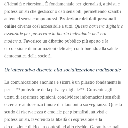
just
d’identità e ritorsioni. È fondamentale per giornalisti, attivisti e
to
professionisti che gestiscono dati sensibili, permettendo scambi
name
autentici senza compromessi.
Protezione dei dati personali
a
online
diventa così accessibile a tutti.
Questa barriera digitale è
few.
essenziale per preservare la libertà individuale nell’era
moderna.
Favorisce un dibattito pubblico più aperto e la
READ
circolazione di informazioni delicate, contribuendo alla salute
MORE
democratica della società.
Un’alternativa discreta alla socializzazione tradizionale
Contact
Us
La comunicazione anonima e sicura è un pilastro fondamentale
per la **protezione della privacy digitale**. Consente agli
Get
utenti di esprimere opinioni, condividere informazioni sensibili
in
o cercare aiuto senza timore di ritorsioni o sorveglianza. Questo
touch!
scudo di riservatezza è cruciale per giornalisti, attivisti e
professionisti, favorendo la libertà di espressione e la
If
circolazione di idee in contesti ad alto rischio. Garantire canali