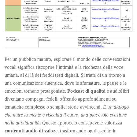
circumnavigated
the
globe
seeking
out
the
best
destinations
Per un pubblico maturo, esplorare il mondo delle conversazioni
and
vocali significa riscoprire l’intimità e la ricchezza della voce
the
umana, al di là dei freddi testi digitali. Si tratta di un ritorno a
very
una comunicazione autentica, dove le sfumature, le pause e le
best
emozioni tornano protagoniste.
Podcast di qualità
e audiolibri
those
diventano compagni fedeli, offrendo approfondimenti su
destinations
tematiche complesse o semplici storie avvincenti.
È un dialogo
have
che nutre la mente e riscalda il cuore, una piacevole evasione
to
nella quotidianità.
Questo approccio consapevole valorizza
offer.
contenuti audio di valore
, trasformando ogni ascolto in