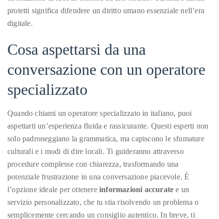
you’d
protetti significa difendere un diritto umano essenziale nell’era
like
digitale.
more
information
Cosa aspettarsi da una
about
conversazione con un operatore
TheDuaneWells.com
or
specializzato
working
with
Quando chiami un operatore specializzato in italiano, puoi
Duane,
aspettarti un’esperienza fluida e rassicurante. Questi esperti non
please
solo padroneggiano la grammatica, ma capiscono le sfumature
e-
culturali e i modi di dire locali. Ti guideranno attraverso
mail
procedure complesse con chiarezza, trasformando una
your
potenziale frustrazione in una conversazione piacevole. È
enquiries
l’opzione ideale per ottenere
informazioni accurate
e un
to
servizio personalizzato, che tu stia risolvendo un problema o
the
semplicemente cercando un consiglio autentico. In breve, ti