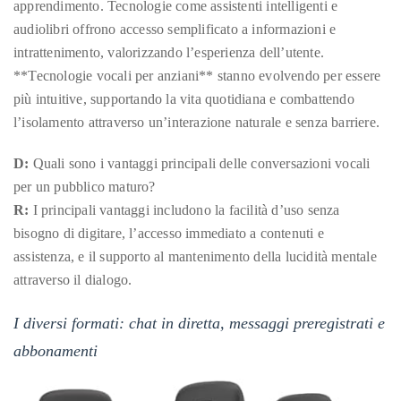
apprendimento. Tecnologie come assistenti intelligenti e
distinguished
audiolibri offrono accesso semplificato a informazioni e
publications
intrattenimento, valorizzando l’esperienza dell’utente.
that
**Tecnologie vocali per anziani** stanno evolvendo per essere
has
più intuitive, supportando la vita quotidiana e combattendo
included
l’isolamento attraverso un’interazione naturale e senza barriere.
the
Huffington
D:
Quali sono i vantaggi principali delle conversazioni vocali
Post,
per un pubblico maturo?
Passport,
R:
I principali vantaggi includono la facilità d’uso senza
TimeOut,
bisogno di digitare, l’accesso immediato a contenuti e
Advocate,
assistenza, e il supporto al mantenimento della lucidità mentale
and
attraverso il dialogo.
Out,
I diversi formati: chat in diretta, messaggi preregistrati e
among
others.
abbonamenti
In
the