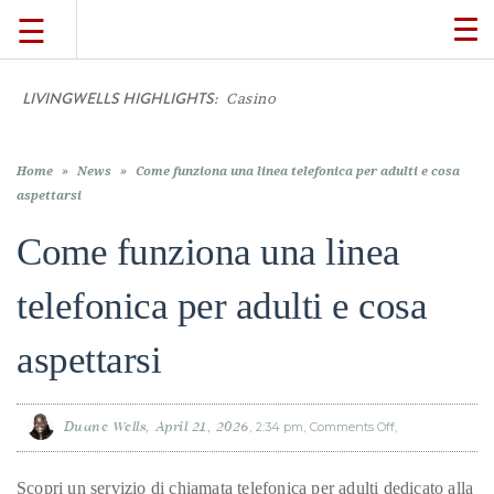
☰
TO
NA
LIVINGWELLS HIGHLIGHTS:
Casino On-Line Movem
TRAVEL
LIFESTYLE
Home
»
News
»
Come funziona una linea telefonica per adulti e cosa
aspettarsi
Come funziona una linea
FOOD
telefonica per adulti e cosa
CULTURE
aspettarsi
SHOP
Duane Wells
April 21, 2026
2:34 pm
Comments Off
on
Come
VIDEOS
funziona
una
linea
Scopri un servizio di chiamata telefonica per adulti dedicato alla
telefonica