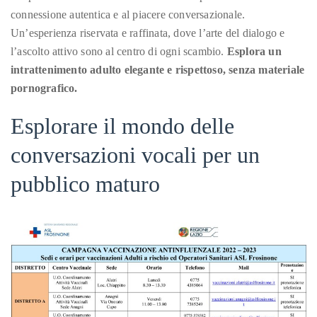
per
adulti
connessione autentica e al piacere conversazionale.
e
About
cosa
Un’esperienza riservata e raffinata, dove l’arte del dialogo e
aspettarsi
Duane
l’ascolto attivo sono al centro di ogni scambio.
Esplora un
intrattenimento adulto elegante e rispettoso, senza materiale
Wells
pornografico.
Publisher,
Esplorare il mondo delle
Influencer,
International
conversazioni vocali per un
Luxury
pubblico maturo
Lifestyle
Curator
and
Travel
Expert,
Duane
Wells,
has