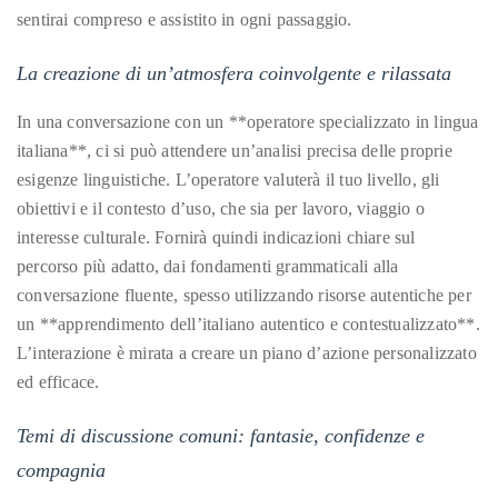
appropriate
sentirai compreso e assistito in ogni passaggio.
department
and
La creazione di un’atmosfera coinvolgente e rilassata
someone
from
In una conversazione con un **operatore specializzato in lingua
our
italiana**, ci si può attendere un’analisi precisa delle proprie
team
esigenze linguistiche. L’operatore valuterà il tuo livello, gli
will
obiettivi e il contesto d’uso, che sia per lavoro, viaggio o
follow
interesse culturale. Fornirà quindi indicazioni chiare sul
up
percorso più adatto, dai fondamenti grammaticali alla
with
conversazione fluente, spesso utilizzando risorse autentiche per
you.
un **apprendimento dell’italiano autentico e contestualizzato**.
L’interazione è mirata a creare un piano d’azione personalizzato
General
ed efficace.
Inquiries:
info@theduanewells.com
Temi di discussione comuni: fantasie, confidenze e
Sponsorship:
compagnia
sponsorship@theduanewells.com