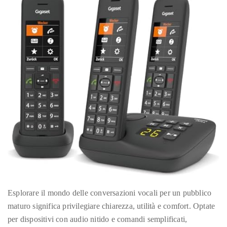
course
of
his
work,
Duane
has
savored
the
world’s
hottest
hotspots
through
a
five-
Esplorare il mondo delle conversazioni vocali per un pubblico
star
maturo significa privilegiare chiarezza, utilità e comfort. Optate
lenswhile
per dispositivi con audio nitido e comandi semplificati,
mixing