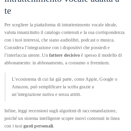
by
te
TheDuanewells
Privacy
|
Per scegliere la piattaforma di intrattenimento vocale ideale,
Ploicy
valuta innanzitutto il catalogo contenuti e la sua corrispondenza
rm
con i tuoi interessi, che siano audiolibri, podcast o musica.
Considera l’integrazione con i dispositivi che possiedi e
e
l’interfaccia utente. Un
fattore decisivo
è spesso il modello di
abbonamento: in abbonamento, a consumo o freemium.
L’ecosistema di cui fai già parte, come Apple, Google o
Amazon, può semplificare la scelta grazie a
un’integrazione nativa e senza attriti.
Infine, leggi recensioni sugli algoritmi di raccomandazione,
poiché un sistema intelligente scopre nuovi contenuti in linea
con i tuoi
gusti personali
.