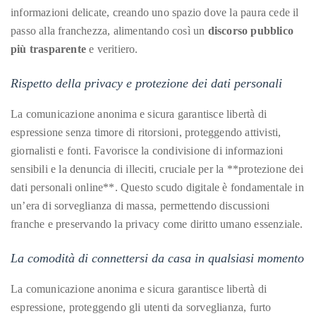
Bennett,
informazioni delicate, creando uno spazio dove la paura cede il
Dame
passo alla franchezza, alimentando così un
discorso pubblico
Joan
più trasparente
e veritiero.
Collins,
Sam
Rispetto della privacy e protezione dei dati personali
Worthington,
La comunicazione anonima e sicura garantisce libertà di
Zoe
espressione senza timore di ritorsioni, proteggendo attivisti,
Saldana,
giornalisti e fonti. Favorisce la condivisione di informazioni
Sigourney
sensibili e la denuncia di illeciti, cruciale per la **protezione dei
Weaver
dati personali online**. Questo scudo digitale è fondamentale in
and
un’era di sorveglianza di massa, permettendo discussioni
HSH
franche e preservando la privacy come diritto umano essenziale.
Princess
Cecile
La comodità di connettersi da casa in qualsiasi momento
zu
Hohenlohe-
La comunicazione anonima e sicura garantisce libertà di
Langenburg,
espressione, proteggendo gli utenti da sorveglianza, furto