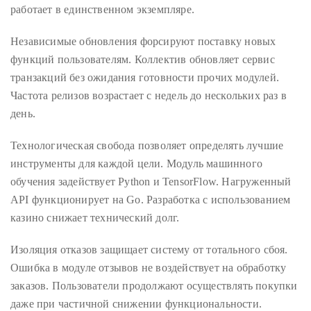
appropriate
работает в единственном экземпляре.
department
and
Независимые обновления форсируют поставку новых
someone
функций пользователям. Коллектив обновляет сервис
from
транзакций без ожидания готовности прочих модулей.
our
Частота релизов возрастает с недель до нескольких раз в
team
день.
will
Технологическая свобода позволяет определять лучшие
follow
инструменты для каждой цели. Модуль машинного
up
обучения задействует Python и TensorFlow. Нагруженный
with
API функционирует на Go. Разработка с использованием
you.
казино снижает технический долг.
General
Inquiries:
Изоляция отказов защищает систему от тотального сбоя.
info@theduanewells.com
Ошибка в модуле отзывов не воздействует на обработку
заказов. Пользователи продолжают осуществлять покупки
Sponsorship:
sponsorship@theduanewells.com
даже при частичной снижении функциональности.