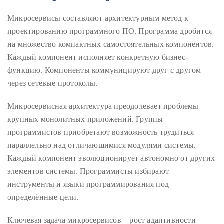
About
Микросервисы составляют архитектурным метод к
проектированию программного ПО. Программа дробится
Duane
на множество компактных самостоятельных компонентов.
Wells
Каждый компонент исполняет конкретную бизнес-
функцию. Компоненты коммуницируют друг с другом
Publisher,
через сетевые протоколы.
Influencer,
International
Микросервисная архитектура преодолевает проблемы
Luxury
крупных монолитных приложений. Группы
Lifestyle
программистов приобретают возможность трудиться
Curator
параллельно над отличающимися модулями системы.
and
Каждый компонент эволюционирует автономно от других
Travel
элементов системы. Программисты избирают
Expert,
инструменты и языки программирования под
Duane
определённые цели.
Wells,
has
Ключевая задача микросервисов – рост адаптивности