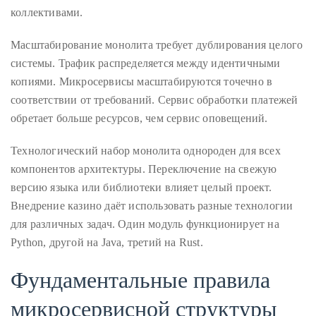
коллективами.
course
of
Масштабирование монолита требует дублирования целого
his
системы. Трафик распределяется между идентичными
work,
копиями. Микросервисы масштабируются точечно в
Duane
соответствии от требований. Сервис обработки платежей
has
обретает больше ресурсов, чем сервис оповещений.
savored
the
Технологический набор монолита однороден для всех
world’s
компонентов архитектуры. Переключение на свежую
hottest
версию языка или библиотеки влияет целый проект.
hotspots
Внедрение казино даёт использовать разные технологии
through
для различных задач. Один модуль функционирует на
a
Python, другой на Java, третий на Rust.
five-
star
Фундаментальные правила
lenswhile
микросервисной структуры
mixing