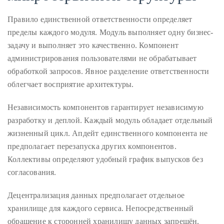
it
Правило единственной ответственности определяет
up
пределы каждого модуля. Модуль выполняет одну бизнес-
with
задачу и выполняет это качественно. Компонент
celebrities
администрирования пользователями не обрабатывает
ranging
обработкой запросов. Явное разделение ответственности
from
облегчает восприятие архитектуры.
David
Beckham,
Независимость компонентов гарантирует независимую
Kit
разработку и деплой. Каждый модуль обладает отдельный
Harrington,
жизненный цикл. Апдейт единственного компонента не
Lady
предполагает перезапуска других компонентов.
Gaga
Коллективы определяют удобный график выпусков без
and
согласования.
Jennifer
Hudson
Децентрализация данных предполагает отдельное
to
хранилище для каждого сервиса. Непосредственный
Tony
обращение к сторонней хранилищу данных запрещён.