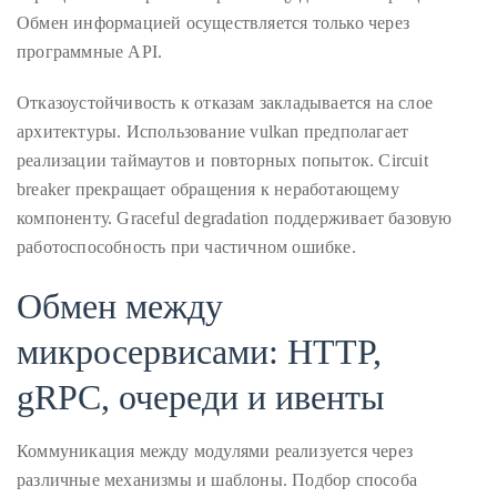
Bennett,
Обмен информацией осуществляется только через
Dame
программные API.
Joan
Collins,
Отказоустойчивость к отказам закладывается на слое
Sam
архитектуры. Использование vulkan предполагает
Worthington,
реализации таймаутов и повторных попыток. Circuit
Zoe
breaker прекращает обращения к неработающему
Saldana,
компоненту. Graceful degradation поддерживает базовую
Sigourney
работоспособность при частичном ошибке.
Weaver
Обмен между
and
HSH
микросервисами: HTTP,
Princess
Cecile
gRPC, очереди и ивенты
zu
Hohenlohe-
Коммуникация между модулями реализуется через
Langenburg,
различные механизмы и шаблоны. Подбор способа