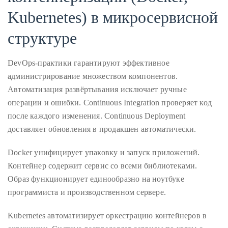
by
Kubernetes) в микросервисной
TheDuanewells
Privacy
|
структуре
Ploicy
rm
DevOps-практики гарантируют эффективное
администрирование множеством компонентов.
Автоматизация развёртывания исключает ручные
e
операции и ошибки. Continuous Integration проверяет код
после каждого изменения. Continuous Deployment
доставляет обновления в продакшен автоматически.
Docker унифицирует упаковку и запуск приложений.
Контейнер содержит сервис со всеми библиотеками.
Образ функционирует единообразно на ноутбуке
программиста и производственном сервере.
Kubernetes автоматизирует оркестрацию контейнеров в