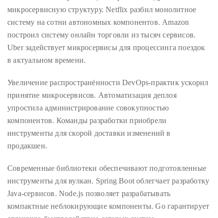
Over
микросервисную структуру. Netflix разбил монолитное
the
систему на сотни автономных компонентов. Amazon
last
построил систему онлайн торговли из тысяч сервисов.
decade
Uber задействует микросервисы для процессинга поездок
and
в актуальном времени.
a
half,
Увеличение распространённости DevOps-практик ускорил
he
принятие микросервисов. Автоматизация деплоя
has
упростила администрирование совокупностью
been
компонентов. Команды разработки приобрели
a
инструменты для скорой доставки изменений в
regular
продакшен.
contributor
to
Современные библиотеки обеспечивают подготовленные
a
инструменты для вулкан. Spring Boot облегчает разработку
global
Java-сервисов. Node.js позволяет разрабатывать
clutch
компактные неблокирующие компоненты. Go гарантирует
of