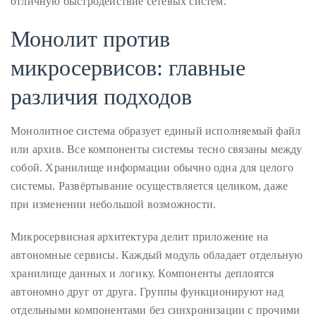
отличную быстродействие сетевых систем.
distinguished
Монолит против
publications
that
микросервисов: главные
has
различия подходов
included
the
Huffington
Монолитное система образует единый исполняемый файл
Post,
или архив. Все компоненты системы тесно связаны между
Passport,
собой. Хранилище информации обычно одна для целого
TimeOut,
системы. Развёртывание осуществляется целиком, даже
Advocate,
при изменении небольшой возможности.
and
Микросервисная архитектура делит приложение на
Out,
автономные сервисы. Каждый модуль обладает отдельную
among
хранилище данных и логику. Компоненты деплоятся
others.
автономно друг от друга. Группы функционируют над
In
отдельными компонентами без синхронизации с прочими
the