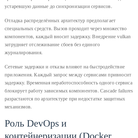
устаревшую данные до синхронизации сервисов.
Отладка распределённых архитектур предполагает
Follow
специальных средств. Вызов проходит через множество
me
компонентов, каждый вносит задержку. Внедрение vulkan
затрудняет отслеживание сбоев без единого
on
журналирования.
Twitter
Сетевые задержки и отказы влияют на быстродействие
TWEETS
приложения. Каждый запрос между сервисами привносит
задержку. Временная неработоспособность одного сервиса
BY
блокирует работу зависимых компонентов. Cascade failures
@@THEDUANEWELLS
разрастаются по архитектуре при недостатке защитных
механизмов.
©
2018
Роль DevOps и
All
Right
контейнеризации (Docker,
Reserved