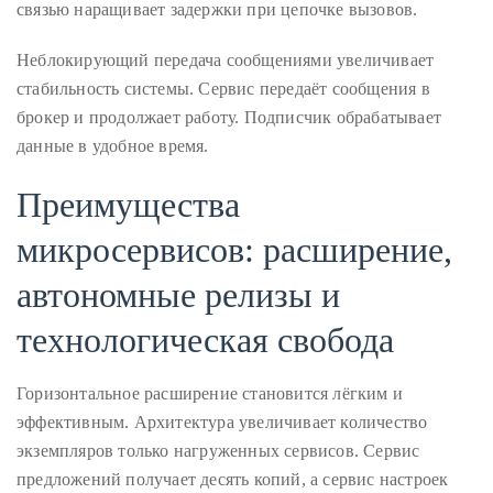
связью наращивает задержки при цепочке вызовов.
you’d
like
Неблокирующий передача сообщениями увеличивает
more
стабильность системы. Сервис передаёт сообщения в
information
брокер и продолжает работу. Подписчик обрабатывает
about
данные в удобное время.
TheDuaneWells.com
or
Преимущества
working
микросервисов: расширение,
with
Duane,
автономные релизы и
please
e-
технологическая свобода
mail
your
Горизонтальное расширение становится лёгким и
enquiries
эффективным. Архитектура увеличивает количество
to
экземпляров только нагруженных сервисов. Сервис
the
предложений получает десять копий, а сервис настроек