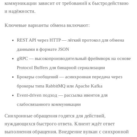
just
коммуникации зависит от требований к быстродействию
to
и надёжности.
name
a
Ключевые варианты обмена включают:
few.
REST API через HTTP — лёгкий протокол для обмена
READ
данными в формате JSON
MORE
gRPC — высокопроизводительный фреймворк на основе
Protocol Buffers для бинарной сериализации
Contact
Брокеры сообщений — асинхронная передача через
брокеры типа RabbitMQ или Apache Kafka
Us
Event-driven подход — рассылка ивентов для
Get
слабосвязанного коммуникации
in
Синхронные обращения годятся для действий,
touch!
нуждающихся быстрого ответа. Клиент ждёт ответ
выполнения обращения. Внедрение вулкан с синхронной
If