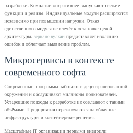
circumnavigated
разработки. Компании оперативнее выпускают свежие
the
функции и релизы. Индивидуальные модули расширяются
globe
независимо при повышении нагрузки. Отказ
seeking
единственного модуля не влечёт к остановке целой
out
архитектуры.
зеркало вулкан
предоставляет изоляцию
the
ошибок и облегчает выявление проблем.
best
Микросервисы в контексте
destinations
and
современного софта
the
very
Современные программы работают в децентрализованной
best
окружении и обслуживают миллионы пользователей.
those
Устаревшие подходы к разработке не совладают с такими
destinations
объёмами. Предприятия переключаются на облачные
have
инфраструктуры и контейнерные решения.
to
offer.
Масштабные IT организации первыми внедрили