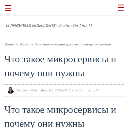
☰
TO
NA
LIVINGWELLS HIGHLIGHTS:
Casino On-Line Movements:
TRAVEL
LIFESTYLE
Home
»
News
»
Что такое микросервисы и почему они нужны
Что такое микросервисы и
FOOD
почему они нужны
CULTURE
Duane Wells
May 11, 2026
11:03 am
Comments Off
on
Что
такое
SHOP
микросервисы
и
почему
Что такое микросервисы и
они
нужны
VIDEOS
почему они нужны