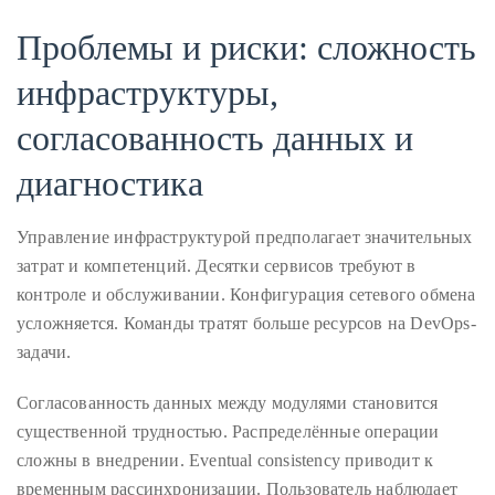
Concierge:
Проблемы и риски: сложность
concierge@theduanewells.com
инфраструктуры,
Appearances:
booking@theduanewells.com
согласованность данных и
Follow
диагностика
us
Управление инфраструктурой предполагает значительных
on
затрат и компетенций. Десятки сервисов требуют в
Instagram
контроле и обслуживании. Конфигурация сетевого обмена
усложняется. Команды тратят больше ресурсов на DevOps-
@therealduanewells
задачи.
Video
Согласованность данных между модулями становится
существенной трудностью. Распределённые операции
сложны в внедрении. Eventual consistency приводит к
временным рассинхронизации. Пользователь наблюдает