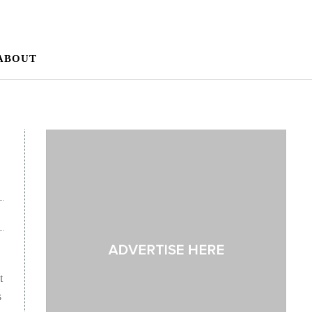
ABOUT
t
s