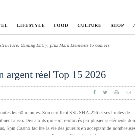
VEL
LIFESTYLE
FOOD
CULTURE
SHOP
n argent réel Top 15 2026
 toutes les 60 minutes. Son certificat SSL SHA-256 et ses limites de
buent aussi. Des atouts qui sont renforcés par plusieurs éléments don
 Spin Casino facilite la vie des joueurs en acceptant de nombreuse