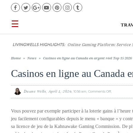
Facebook
Twitter
Google+
YouTube
Pinterest
Instagram
Tumblr
☰
TRA
TRAVEL
LIVINGWELLS HIGHLIGHTS:
Casino On-Li
LIFESTYLE
Home
»
News
»
Casinos en ligne au Canada en argent réel Top 15 2026
FOOD
Casinos en ligne au Canada e
CULTURE
Duane Wells
April 1, 2026
10:56 am
Comments Off
on
Casinos
en
ligne
SHOP
au
Canada
Vous pouvez par exemple participer à la loterie gains à l’heure
en
argent
réel
jeu facilement configurables depuis le menu « banque » y contri
Top
VIDEOS
15
sa licence de jeu de la Kahnawake Gaming Commission. De plus,
2026