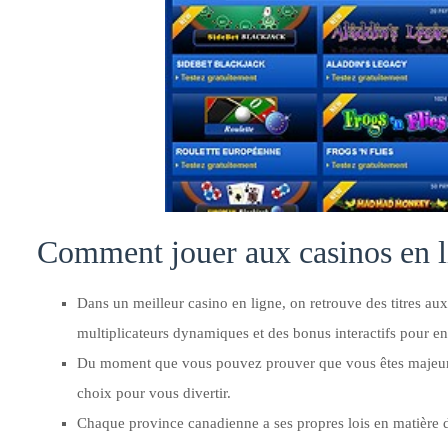
course
of
his
work,
Duane
has
savored
the
world’s
Comment jouer aux casinos en l
hottest
hotspots
Dans un meilleur casino en ligne, on retrouve des titres aux
through
a
multiplicateurs dynamiques et des bonus interactifs pour enr
five-
Du moment que vous pouvez prouver que vous êtes majeur, v
star
choix pour vous divertir.
lenswhile
Chaque province canadienne a ses propres lois en matière d
mixing