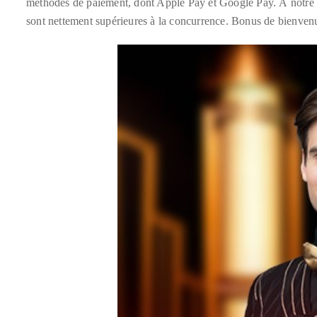
méthodes de paiement, dont Apple Pay et Google Pay. À notre a
About
sont nettement supérieures à la concurrence. Bonus de bienven
Duane
Wells
Publisher,
Influencer,
International
Luxury
Lifestyle
Curator
and
Travel
Expert,
Duane
Wells,
has