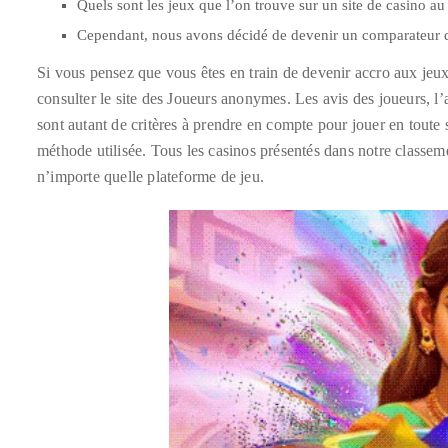
Quels sont les jeux que l’on trouve sur un site de casino a
it
Cependant, nous avons décidé de devenir un comparateur de
up
with
Si vous pensez que vous êtes en train de devenir accro aux je
celebrities
consulter le site des Joueurs anonymes. Les avis des joueurs, l’a
ranging
sont autant de critères à prendre en compte pour jouer en toute sé
from
méthode utilisée. Tous les casinos présentés dans notre classeme
David
n’importe quelle plateforme de jeu.
Beckham,
Kit
Harrington,
Lady
Gaga
and
Jennifer
Hudson
to
Tony