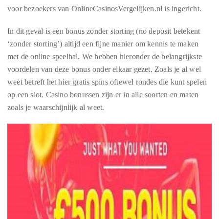
‘zonder storting’) altijd een fijne manier om kennis te maken
distinguished
met de online speelhal. We hebben hieronder de belangrijkste
publications
voordelen van deze bonus onder elkaar gezet. Zoals je al wel
that
weet betreft het hier gratis spins oftewel rondes die kunt spelen
has
op een slot. Casino bonussen zijn er in alle soorten en maten
included
zoals je waarschijnlijk al weet.
the
Huffington
Post,
Passport,
TimeOut,
Advocate,
and
Out,
among
others.
In
the