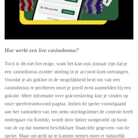
just
to
name
a
Hoe werkt een live casinobonus?
few.
Toch is dit niet het enige, want het kan ook zomaar zijn dat je
READ
een casinobonus zonder storting in je account kunt ontvangen.
Voordat je als gokker in de mogelijkheid bent om van een
MORE
casinobonus te profiteren moet je jezelf eerst aanmelden bij een
goksite. Meer informatie over gokverslaving kun je vinden op
Contact
onze speelverantwoord pagina. Indien de speler voorafgaand
Us
aan het vaststellen van een netto stortingslimiet de controle heeft
ondergaan via Kreditz, wordt deze limiet vastgesteld op basis
Get
van de op dat moment beschikbare financiële gegevens van de
in
speler. Maar om geld op te kunnen nemen moet er natuurlijk
touch!
nog wel wat over zijn…Daarom is het belangrijk om goed na te
denken over de spellen die je speelt met je bonusgeld.
If