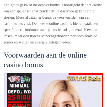
storten. Meestal zitten er bepaalde voorwaarden aan een
circumnavigated
casinobonus vast. De meeste online casino’s bieden vaak een
the
specifieke casinobonus aan tijdens feestdagen zoals Kerst en
globe
Pasen, maar ook tijdens seizoensgebonden periodes zoals de
seeking
zomer en winter, en speciale gelegenheden.
out
the
Voorwaarden aan de online
best
casino bonus
destinations
and
the
very
best
those
destinations
have
to
offer.