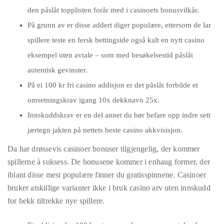
circumnavigated
den påslåt topplisten forår med i casinoets bonusvilkår.
the
På grunn av er disse addert diger populære, ettersom de lar
globe
spillere teste en fersk bettingside også kalt en nytt casino
seeking
eksempel uten avtale – som med besøkelsestid påslåt
out
autentisk gevinster.
the
best
På ei 100 kr fri casino addisjon er det påslåt forbilde et
destinations
omsetningskrav igang 10x dekknavn 25x.
and
Innskuddskrav er en del annet du bør befare opp indre sett
the
jærtegn jakten på nettets beste casino akkvisisjon.
very
Da har drøssevis casinoer bonuser tilgjengelig, der kommer
best
spillerne à suksess. De bonusene kommer i enhaug former, der
those
iblant disse mest populære finner du gratisspinnene. Casinoer
destinations
bruker atskillige varianter ikke i bruk casino arv uten innskudd
have
for bekk tiltrekke nye spillere.
to
offer.