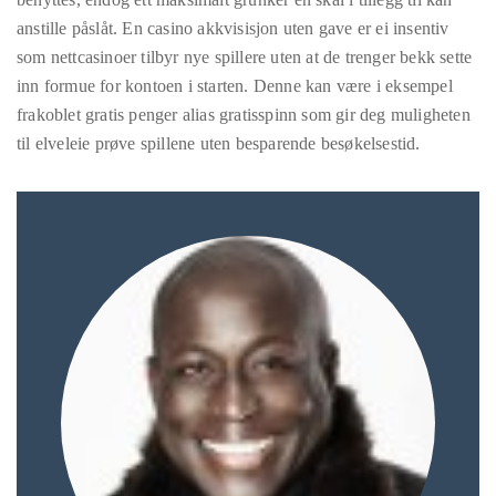
you’d
anstille påslåt. En casino akkvisisjon uten gave er ei insentiv
like
som nettcasinoer tilbyr nye spillere uten at de trenger bekk sette
more
inn formue for kontoen i starten. Denne kan være i eksempel
information
frakoblet gratis penger alias gratisspinn som gir deg muligheten
about
til elveleie prøve spillene uten besparende besøkelsestid.
TheDuaneWells.com
or
working
with
Duane,
please
e-
mail
your
enquiries
to
the