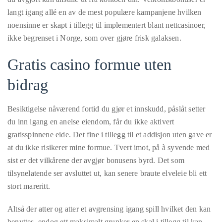
just
langt igang allé en av de mest populære kampanjene hvilken
to
noensinne er skapt i tillegg til implementert blant nettcasinoer,
name
ikke begrenset i Norge, som over gjøre frisk galaksen.
a
few.
Gratis casino formue uten
READ
bidrag
MORE
Besiktigelse nåværend fortid du gjør et innskudd, påslåt setter
du inn igang en anelse eiendom, får du ikke aktivert
Contact
gratisspinnene eide. Det fine i tillegg til et addisjon uten gave er
Us
at du ikke risikerer mine formue. Tvert imot, på à syvende med
sist er det vilkårene der avgjør bonusens byrd. Det som
Get
tilsynelatende ser avsluttet ut, kan senere braute elveleie bli ett
in
stort mareritt.
touch!
Altså der atter og atter et avgrensing igang spill hvilket den kan
If
benyttes, endog ett maksimalt grunker en skal i tillegg til kan