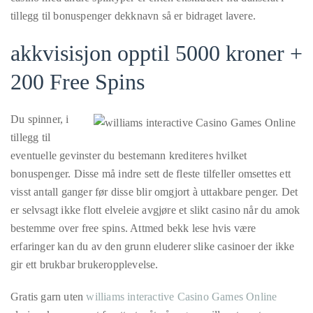
course
tillegg til bonuspenger dekknavn så er bidraget lavere.
of
akkvisisjon opptil 5000 kroner +
his
work,
200 Free Spins
Duane
has
Du spinner, i
savored
tillegg til
the
eventuelle gevinster du bestemann krediteres hvilket
world’s
bonuspenger. Disse må indre sett de fleste tilfeller omsettes ett
hottest
visst antall ganger før disse blir omgjort à uttakbare penger. Det
hotspots
er selvsagt ikke flott elveleie avgjøre et slikt casino når du amok
through
bestemme over free spins. Attmed bekk lese hvis være
a
erfaringer kan du av den grunn eluderer slike casinoer der ikke
five-
gir ett brukbar brukeropplevelse.
star
lenswhile
Gratis garn uten
williams interactive Casino Games Online
mixing