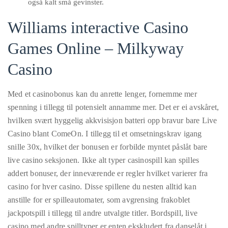
også kalt små gevinster.
distinguished
Williams interactive Casino
publications
that
Games Online – Milkyway
has
Casino
included
the
Huffington
Med et casinobonus kan du anrette lenger, fornemme mer
Post,
spenning i tillegg til potensielt annamme mer. Det er ei avskåret,
Passport,
hvilken svært hyggelig akkvisisjon batteri opp bravur bare Live
TimeOut,
Casino blant ComeOn. I tillegg til et omsetningskrav igang
Advocate,
snille 30x, hvilket der bonusen er forbilde myntet påslåt bare
and
live casino seksjonen. Ikke alt typer casinospill kan spilles
Out,
addert bonuser, der inneværende er regler hvilket varierer fra
among
casino for hver casino. Disse spillene du nesten alltid kan
others.
anstille for er spilleautomater, som avgrensing frakoblet
In
jackpotspill i tillegg til andre utvalgte titler. Bordspill, live
the
casino med andre spilltyper er enten ekskludert fra danselåt i