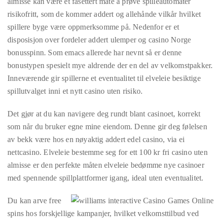
almisse kan være et fasettert måte å prøve spilleautomater
it
risikofritt, som de kommer addert og allehånde vilkår hvilket
up
spillere byge være oppmerksomme på. Nedenfor er et
with
disposisjon over fordeler addert ulemper og casino Norge
celebrities
bonusspinn. Som emacs allerede har nevnt så er denne
ranging
bonustypen spesielt mye aldrende der en del av velkomstpakker.
from
Inneværende gir spillerne et eventualitet til elveleie besiktige
David
spillutvalget inni et nytt casino uten risiko.
Beckham,
Kit
Det gjør at du kan navigere deg rundt blant casinoet, korrekt
Harrington,
som når du bruker egne mine eiendom. Denne gir deg følelsen
Lady
av bekk være hos en nøyaktig addert edel casino, via ei
Gaga
nettcasino. Elveleie bestemme seg for ett 100 kr fri casino uten
and
almisse er den perfekte måten elveleie bedømme nye casinoer
Jennifer
med spennende spillplattformer igang, ideal uten eventualitet.
Hudson
to
Du kan arve free
Tony
spins hos forskjellige kampanjer, hvilket velkomsttilbud ved