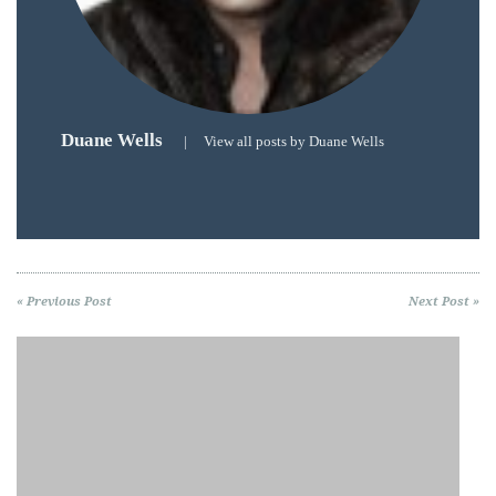
appropriate
department
and
someone
from
Duane Wells
|
View all posts by Duane Wells
our
team
will
follow
up
with
« Previous Post
Next Post »
you.
General
Inquiries:
info@theduanewells.com
Sponsorship:
sponsorship@theduanewells.com