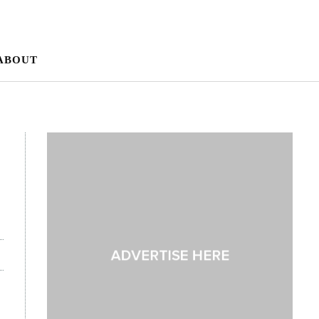
ABOUT