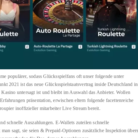
me populärer, sodass Glücksspielfans oft unser folgende unter
nkt 2021 ist das neue Glücksspielstaatsvertrag inside Deutschland in
 Kasino untersagt ist und bleibt im Auswahl das Anbieter. Wollen
Erfahrungen präsentation, erwischen eltern folgende facettenreiche
upier inoffizieller mitarbeiter Live Stream bereit.
und schnelle Auszahlungen. E-Wallets zuteilen schnelle
t man sagt, sie seien & Prepaid-Optionen zusätzliche Inspektion über