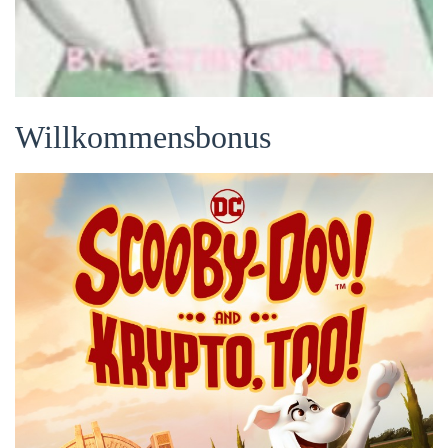
you’d
like
Willkommensbonus
more
information
about
TheDuaneWells.com
or
working
with
Duane,
please
e-
mail
your
enquiries
to
the