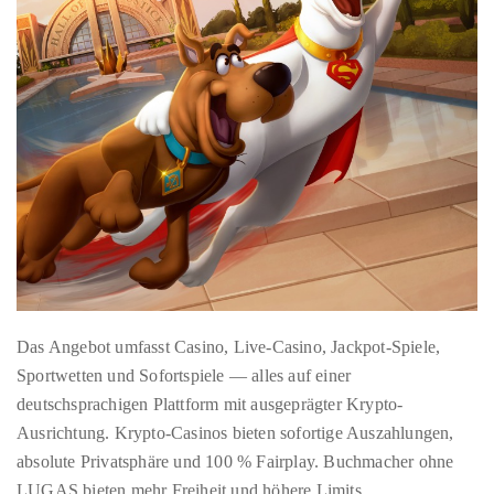
appropriate
department
and
someone
from
our
team
will
follow
up
Das Angebot umfasst Casino, Live-Casino, Jackpot-Spiele,
with
Sportwetten und Sofortspiele — alles auf einer
you.
deutschsprachigen Plattform mit ausgeprägter Krypto-
Ausrichtung. Krypto-Casinos bieten sofortige Auszahlungen,
General
absolute Privatsphäre und 100 % Fairplay. Buchmacher ohne
Inquiries:
LUGAS bieten mehr Freiheit und höhere Limits.
info@theduanewells.com
Sponsorship:
Ich nutze meine langjährige Erfahrung bei der Analyse von
sponsorship@theduanewells.com