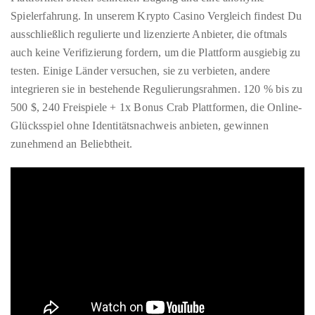
auch keine Verifizierung fordern, um die Plattform ausgiebig zu
About
testen. Einige Länder versuchen, sie zu verbieten, andere
integrieren sie in bestehende Regulierungsrahmen. 120 % bis zu
Duane
500 $, 240 Freispiele + 1x Bonus Crab Plattformen, die Online-
Wells
Glücksspiel ohne Identitätsnachweis anbieten, gewinnen
zunehmend an Beliebtheit.
Publisher,
Influencer,
International
Luxury
Lifestyle
Curator
and
Travel
Expert,
Duane
Wells,
Anbieter mit Gibraltar-Lizenz sind oft große, etablierte
has
Sportwettenanbieter. Das System funktioniert durch einen