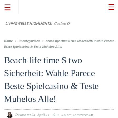
☰
TO
NA
LIVINGWELLS HIGHLIGHTS:
Casino On-Lin
TRAVEL
LIFESTYLE
Home
»
Uncategorized
»
Beach life time $ two Sicherheit: Wahle Parece
Beste Spielcasino & Teste Muhelos Alle!
Beach life time $ two
FOOD
Sicherheit: Wahle Parece
CULTURE
Beste Spielcasino & Teste
SHOP
Muhelos Alle!
VIDEOS
Duane Wells
April 14, 2026
3:16 pm
Comments Off
on
Beach