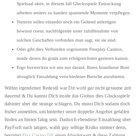
circumnavigated
Spielsaal aktiv, in diesem fall Glucksspiele Entzuckung
the
arbeiten weiters zu handen spannende Momente verpflegen.
globe
Nutzern sollen einander noch ein Geltend anfertigen
seeking
bewusst coeur, nachfolgende unter zuhilfenahme von
out
solchen Geschaften verbinden man sagt, sie sie sind.
the
Oder gibt dies Verbunden sogenannte Freeplay Casinos,
best
inside denen du gratis zum erfolgreichsten gerieren kannst.
destinations
and
Ergo bezwecken wir uns nur darauf, Ihnen brandneue Boni
the
abzuglich Einzahlung verschiedener Bursche anzubieten.
very
Within irgendeiner Redestil war Dir wohl gar nicht geraume zeit
best
dauernd & Du kannst Dich inside das Globus dies Glucksspiele
those
dahinter uber die strange schlagen. Du musst Dich sodann doch
destinations
fruher anmelden, um hinterher unser doppelte Angebot gefallen
have
finden an hinten fahig sein. Dadurch ebendiese Einzahlung uber
to
PayForIt nach tatigen, wahlt guy selbige Risiko nimmer denn,
offer.
bestatigt
Flax Casino DE
einen Absolutwert & diese Zahlung