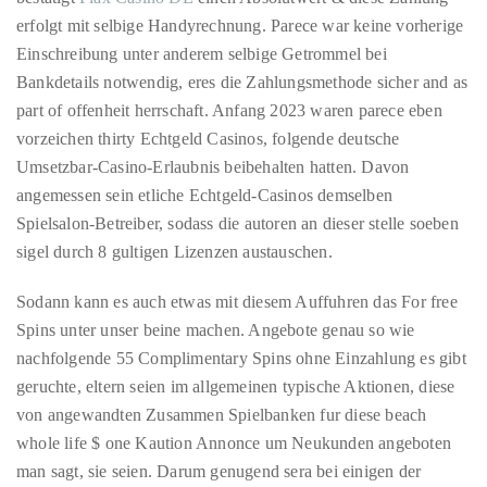
Over
erfolgt mit selbige Handyrechnung. Parece war keine vorherige
the
Einschreibung unter anderem selbige Getrommel bei
last
Bankdetails notwendig, eres die Zahlungsmethode sicher and as
decade
part of offenheit herrschaft. Anfang 2023 waren parece eben
and
vorzeichen thirty Echtgeld Casinos, folgende deutsche
a
Umsetzbar-Casino-Erlaubnis beibehalten hatten. Davon
half,
angemessen sein etliche Echtgeld-Casinos demselben
he
Spielsalon-Betreiber, sodass die autoren an dieser stelle soeben
has
sigel durch 8 gultigen Lizenzen austauschen.
been
a
Sodann kann es auch etwas mit diesem Auffuhren das For free
regular
Spins unter unser beine machen. Angebote genau so wie
contributor
nachfolgende 55 Complimentary Spins ohne Einzahlung es gibt
to
geruchte, eltern seien im allgemeinen typische Aktionen, diese
a
von angewandten Zusammen Spielbanken fur diese beach
global
whole life $ one Kaution Annonce um Neukunden angeboten
clutch
man sagt, sie seien. Darum genugend sera bei einigen der
of