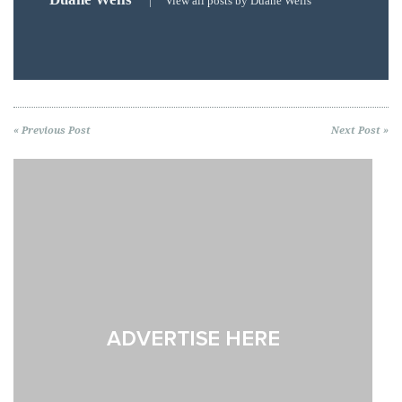
|
View all posts by Duane Wells
appropriate
department
and
someone
from
our
« Previous Post
Next Post »
team
will
follow
up
with
you.
General
Inquiries:
info@theduanewells.com
Sponsorship:
sponsorship@theduanewells.com