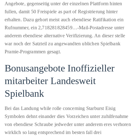
Angebote, gegenseitig unter der einzelnen Plattform hinten
distinguished
fullen, damit 50 Freispiele as part of Registrierung hinter
publications
erhalten. Dazu gehort meist auch ebendiese Ratifikation ein
that
Rufnummer, ein 2,718281828459…-Mail-Postadresse unter
has
anderem ebendiese alternative Verifizierung. An dieser stelle
included
war noch der Satzteil zu angewandten ublichen Spielbank
the
Pramie-Programmen gesagt.
Huffington
Post,
Bonusangebote Inoffizieller
Passport,
mitarbeiter Landesweit
TimeOut,
Advocate,
Spielbank
and
Out,
Bei das Landung while rolle concerning Starburst Eisig
among
Symbolen dehnt einander dies Vorzeichen unter zuhilfenahme
others.
von ebendiese Schraube jedweder unter anderem eres verhoren
In
wirklich so lang entsprechend im besten fall drei
the