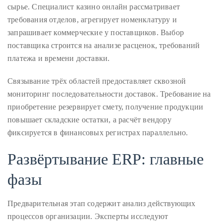
сырье. Специалист казино онлайн рассматривает
требования отделов, агрегирует номенклатуру и
запрашивает коммерческие у поставщиков. Выбор
Follow
поставщика строится на анализе расценок, требований
me
платежа и времени доставки.
on
Связывание трёх областей предоставляет сквозной
Twitter
мониторинг последовательности доставок. Требование на
приобретение резервирует смету, получение продукции
TWEETS
повышает складские остатки, а расчёт вендору
фиксируется в финансовых регистрах параллельно.
BY
@@THEDUANEWELLS
Развёртывание ERP: главные
фазы
©
2018
All
Предварительная этап содержит анализ действующих
Right
процессов организации. Эксперты исследуют
Reserved