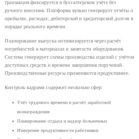
транзакция фиксируется в бухгалтерском учёте без
course
ручного внесения. Платформа вулкан генерирует отчёты о
of
прибылях, расходах, дебиторской и кредиторской долгов в
his
порядке реального времени.
work,
Duane
Планирование выпуска оптимизируется через расчёт
has
потребностей в материалах и занятости оборудования.
savored
Система генерирует схемы производства изделий с учётом
the
доступных средств и времени завершения поручений.
world’s
Производственные ресурсы применяются продуктивнее.
hottest
hotspots
Контроль кадрами содержит несколько сфер:
through
Учёт трудового времени и расчёт заработной
a
five-
вознаграждения
star
Планирование отдыха и надзор больничных
lenswhile
Измерение продуктивности работников
mixing