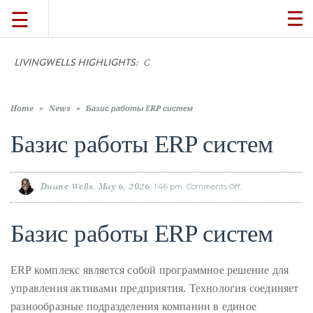
☰
TO
NA
LIVINGWELLS HIGHLIGHTS:
Casino On-
TRAVEL
LIFESTYLE
Home
»
News
»
Базис работы ERP систем
Базис работы ERP систем
FOOD
Duane Wells
May 6, 2026
1:46 pm
Comments Off
on
Базис
CULTURE
работы
ERP
систем
Базис работы ERP систем
SHOP
ERP комплекс является собой программное решение для
VIDEOS
управления активами предприятия. Технология соединяет
разнообразные подразделения компании в единое