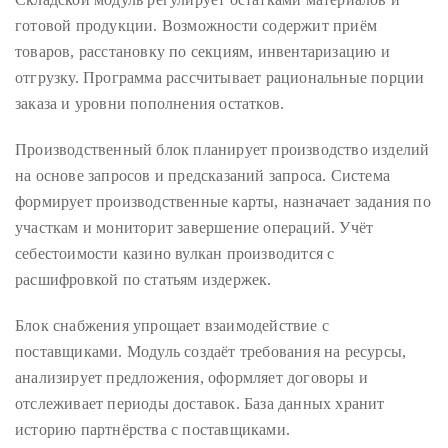
Bennett,
готовой продукции. Возможности содержит приём
Dame
товаров, расстановку по секциям, инвентаризацию и
Joan
отгрузку. Программа рассчитывает рациональные порции
Collins,
заказа и уровни пополнения остатков.
Sam
Worthington,
Производственный блок планирует производство изделий
Zoe
на основе запросов и предсказаний запроса. Система
Saldana,
формирует производственные карты, назначает задания по
Sigourney
участкам и мониторит завершение операций. Учёт
Weaver
себестоимости казино вулкан производится с
and
расшифровкой по статьям издержек.
HSH
Princess
Блок снабжения упрощает взаимодействие с
Cecile
поставщиками. Модуль создаёт требования на ресурсы,
zu
анализирует предложения, оформляет договоры и
Hohenlohe-
отслеживает периоды доставок. База данных хранит
Langenburg,
историю партнёрства с поставщиками.