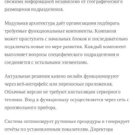
свежими информацией независимо от географического
Over
размещения подразделения.
the
last
Модульная архитектура даёт организациям подбирать
decade
требуемые функциональные компоненты. Компания
and
может приступить с начальных блоков и последовательно
a
подключать новые по мере развития. Каждый компонент
half,
выполняет вопросы специфического подразделения и
he
соединяется с остальными элементами.
has
been
Актуальные решения казино онлайн функционируют
a
через веб-интерфейс или переносные приложения.
regular
Облачные версии не требуют инсталляции серверного
contributor
техники. Вход к функционалу осуществляется через сеть с
to
произвольного прибора.
a
global
Система оптимизирует рутинные процедуры и генерирует
clutch
отчёты по установленным показателям. Директора
of