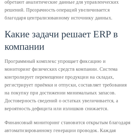
обретают аналитические данные для управленческих
distinguished
решений. Прозрачность операций увеличивается
publications
благодаря централизованному источнику данных.
that
Какие задачи решает ERP в
has
included
компании
the
Huffington
Программный комплекс упрощает фиксацию и
Post,
мониторинг физических средств компании. Система
Passport,
контролирует перемещение продукции на складах,
TimeOut,
регистрирует приёмки и отпуски, составляет требования
Advocate,
на покупку при достижении минимальных запасов.
and
Достоверность сведений о остатках увеличивается, а
Out,
вероятность дефицита или излишков снижается.
among
others.
Финансовый мониторинг становится открытым благодаря
In
автоматизированному генерации проводок. Каждая
the