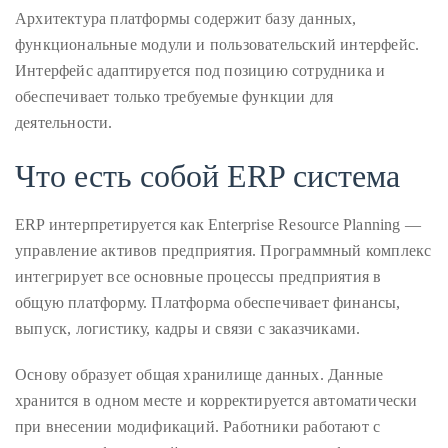
circumnavigated
Архитектура платформы содержит базу данных,
the
функциональные модули и пользовательский интерфейс.
globe
Интерфейс адаптируется под позицию сотрудника и
seeking
обеспечивает только требуемые функции для
out
деятельности.
the
Что есть собой ERP система
best
destinations
and
ERP интерпретируется как Enterprise Resource Planning —
the
управление активов предприятия. Программный комплекс
very
интегрирует все основные процессы предприятия в
best
общую платформу. Платформа обеспечивает финансы,
those
выпуск, логистику, кадры и связи с заказчиками.
destinations
Основу образует общая хранилище данных. Данные
have
хранится в одном месте и корректируется автоматически
to
при внесении модификаций. Работники работают с
offer.