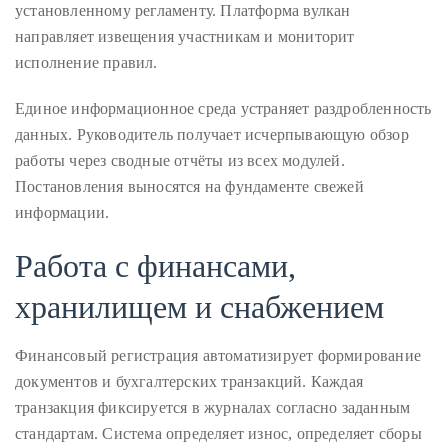
appropriate
установленному регламенту. Платформа вулкан
department
направляет извещения участникам и мониторит
and
исполнение правил.
someone
from
Единое информационное среда устраняет раздробленность
our
данных. Руководитель получает исчерпывающую обзор
team
работы через сводные отчёты из всех модулей.
will
Постановления выносятся на фундаменте свежей
follow
информации.
up
Работа с финансами,
with
you.
хранилищем и снабжением
General
Inquiries:
Финансовый регистрация автоматизирует формирование
info@theduanewells.com
документов и бухгалтерских транзакций. Каждая
транзакция фиксируется в журналах согласно заданным
Sponsorship:
стандартам. Система определяет износ, определяет сборы
sponsorship@theduanewells.com