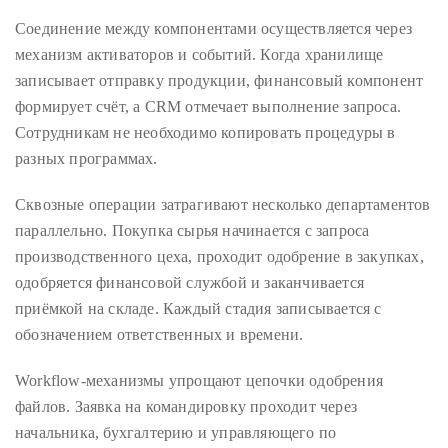
you’d
Соединение между компонентами осуществляется через
like
механизм активаторов и событий. Когда хранилище
more
записывает отправку продукции, финансовый компонент
information
формирует счёт, а CRM отмечает выполнение запроса.
about
Сотрудникам не необходимо копировать процедуры в
TheDuaneWells.com
разных программах.
or
working
Сквозные операции затрагивают несколько департаментов
with
параллельно. Покупка сырья начинается с запроса
Duane,
производственного цеха, проходит одобрение в закупках,
please
одобряется финансовой службой и заканчивается
e-
приёмкой на складе. Каждый стадия записывается с
mail
обозначением ответственных и времени.
your
enquiries
Workflow-механизмы упрощают цепочки одобрения
to
файлов. Заявка на командировку проходит через
the
начальника, бухгалтерию и управляющего по