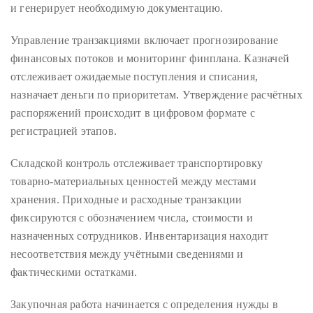
и генерирует необходимую документацию.
Concierge:
concierge@theduanewells.com
Управление транзакциями включает прогнозирование
финансовых потоков и мониторинг финплана. Казначей
Appearances:
booking@theduanewells.com
отслеживает ожидаемые поступления и списания,
назначает деньги по приоритетам. Утверждение расчётных
Follow
распоряжений происходит в цифровом формате с
us
регистрацией этапов.
on
Складской контроль отслеживает транспортировку
Instagram
товарно-материальных ценностей между местами
хранения. Приходные и расходные транзакции
@therealduanewells
фиксируются с обозначением числа, стоимости и
назначенных сотрудников. Инвентаризация находит
Video
несоответствия между учётными сведениями и
фактическими остатками.
Закупочная работа начинается с определения нужды в