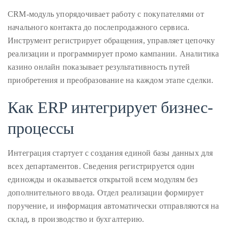
just
CRM-модуль упорядочивает работу с покупателями от
to
начального контакта до послепродажного сервиса.
name
Инструмент регистрирует обращения, управляет цепочку
a
реализации и программирует промо кампании. Аналитика
few.
казино онлайн показывает результативность путей
приобретения и преобразование на каждом этапе сделки.
READ
MORE
Как ERP интегрирует бизнес-
процессы
Contact
Us
Интеграция стартует с создания единой базы данных для
всех департаментов. Сведения регистрируется один
Get
единожды и оказывается открытой всем модулям без
in
дополнительного ввода. Отдел реализации формирует
touch!
поручение, и информация автоматически отправляются на
склад, в производство и бухгалтерию.
If