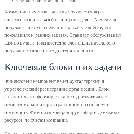
Составление штатной отчётов
it
Коммуникация с заказчиками улучшается через
up
систематизацию связей и истории сделок. Менеджеры
with
получают полную сведения о каждом клиенте, его
celebrities
пожеланиях и ранних заказах. Стандарт обслуживания
ranging
казино вулкан повышается за счёт индивидуального
from
подхода и мгновенного доступа к данным.
David
Beckham,
Ключевые блоки и их задачи
Kit
Harrington,
Финансовый компонент ведёт бухгалтерский и
Lady
управленческий регистрацию организации. Блок
Gaga
автоматически формирует записи, рассчитывает
and
отчисления, мониторит транзакции и генерирует
Jennifer
отчётность. Финотдел контролирует оборот денежных
Hudson
ресурсов по счетам компании.
to
Tony
Складской модуль регулирует остатками материалов и