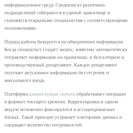
информационное среду. Сведения из различных
About
подразделений собираются в единой хранилище и
Duane
становятся открытыми специалистам с соответствующими
полномочиями.
Wells
Подход работы базируется на объединении информации.
Publisher,
Когда специалист создаёт запрос, комплекс автоматически
Influencer,
отправляет информацию на хранилище, в бухгалтерию и
International
производственный департамент. Каждое департамент
Luxury
получает актуальные информацию без отсрочек и
Lifestyle
мануального ввода.
Curator
and
Платформа
казино вулкан скачать
обрабатывает операции
Travel
в формате текущего времени. Корректировки в одном
Expert,
модуле мгновенно фиксируются в ассоциированных
Duane
блоках. Такой принцип устраняет повторение данных и
Wells,
сокращает количество погрешностей.
has