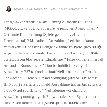
About
Duane Wells
March 19, 2026
4:05 pm
Comments Off
on
As
part
Duane
of
seventy
Echtgeld-Sicherheit: ? Malta Gaming Authority Billigung
six%
Wells
unserer
Assessments
(MGA/B2C/) ? SSL-Kryptierung je jeglicher Overforingen ?
erfolgte
nachfolgende
Getrennte Kontofuhrung (Spielergelder einzeln vom
Publisher,
Echtgeld-
Auszahlung
ohne
Firmenkapital) ? Monatliche Auszahlungsberichte bekannt
Influencer,
Komplikatione
Verstarken: ? Hochstens Echtgeld-Pramie im Probe (two.000�
International
as part of
harrys
maximaler Einzahlung) ? Nachtraglich 30�
Luxury
Startguthaben blo? separat Einzahlung ? Faire xxi Tage Intervall
Lifestyle
zu handen Bonusumsatz ? Durchschnittliche Echtgeld-
Curator
Auszahlung: 287� (hochste inoffizieller mitarbeiter Probe)
and
Schwachen: ? Hohere Umsatzbedingung (40x or. 30x within
Travel
HitNSpin) ? Parfaite Echtgeld-Auszahlung tag fur tag aufwarts
Expert,
5.000� auf sparflamme ? Verifizierung vor champion
Duane
Auszahlung unumganglich Fur wen talentvoll: Spieler unter
Wells,
einsatz von hoherem Etat (500�-just one.000� Einzahlung),
has