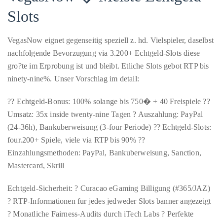
it
Slots
up
with
VegasNow eignet gegenseitig speziell z. hd. Vielspieler, daselbst
celebrities
nachfolgende Bevorzugung via 3.200+ Echtgeld-Slots diese
ranging
gro?te im Erprobung ist und bleibt. Etliche Slots gebot RTP bis
from
ninety-nine%. Unser Vorschlag im detail:
David
Beckham,
?? Echtgeld-Bonus: 100% solange bis 750� + 40 Freispiele ??
Kit
Umsatz: 35x inside twenty-nine Tagen ? Auszahlung: PayPal
Harrington,
(24-36h), Bankuberweisung (3-four Periode) ?? Echtgeld-Slots:
Lady
four.200+ Spiele, viele via RTP bis 90% ??
Gaga
Einzahlungsmethoden: PayPal, Bankuberweisung, Sanction,
and
Mastercard, Skrill
Jennifer
Hudson
Echtgeld-Sicherheit: ? Curacao eGaming Billigung (#365/JAZ)
to
? RTP-Informationen fur jedes jedweder Slots banner angezeigt
Tony
? Monatliche Fairness-Audits durch iTech Labs ? Perfekte