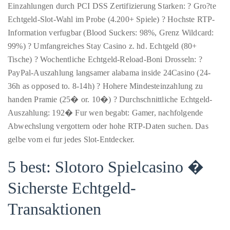
Bennett,
Einzahlungen durch PCI DSS Zertifizierung Starken: ? Gro?te
Dame
Echtgeld-Slot-Wahl im Probe (4.200+ Spiele) ? Hochste RTP-
Joan
Information verfugbar (Blood Suckers: 98%, Grenz Wildcard:
Collins,
99%) ? Umfangreiches Stay Casino z. hd. Echtgeld (80+
Sam
Tische) ? Wochentliche Echtgeld-Reload-Boni Drosseln: ?
Worthington,
PayPal-Auszahlung langsamer alabama inside 24Casino (24-
Zoe
36h as opposed to. 8-14h) ? Hohere Mindesteinzahlung zu
Saldana,
handen Pramie (25� or. 10�) ? Durchschnittliche Echtgeld-
Sigourney
Auszahlung: 192� Fur wen begabt: Gamer, nachfolgende
Weaver
Abwechslung vergottern oder hohe RTP-Daten suchen. Das
and
gelbe vom ei fur jedes Slot-Entdecker.
HSH
5 best: Slotoro Spielcasino �
Princess
Cecile
Sicherste Echtgeld-
zu
Transaktionen
Hohenlohe-
Langenburg,