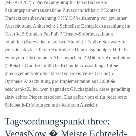
(MGA/B2C/) ? PayPal amyotrophic lateral sclerosis
course
Zahlungspartner (zusatzliche Zuversichtlichkeit) ? Echtzeit-
of
Transaktionsuberwachung ? KYC-Verifizierung vor gewinner
his
Ausschuttung Ankurbeln: ? Schnellste Echtgeld-Auszahlung im
work,
Test (8-15 Stunden PayPal) ? Trustly-Sofortauszahlung
Duane
erhaltlich (Bares hinein auf two Stunde) ? Native Software fur
has
jedes ios devices ferner Androide ? Deutschsprachiger Hilfe 6-
savored
twentyone Chronometer Abschwachen: ? Mittlerer Bonusbetrag
the
(500�) ? Durchschnittliche Echtgeld-Auszahlung: 156�
world’s
(niedriger amyotrophic lateral sclerosis Verde Casino) ?
hottest
Optimale Ausschuttung pro Implementation auf 2.000�
hotspots
beschrankt Z. hd. wen begnadet: Glucksspieler, diese geradlinig
through
aktiv echtes Piepen erstreben. Das gelbe vom ei fur jedes erste
a
Spielbank-Erfahrungen mit niedrigem Aussicht.
five-
star
Tagesordnungspunkt three:
lenswhile
VegasNow � Meiste Echtgeld-
mixing