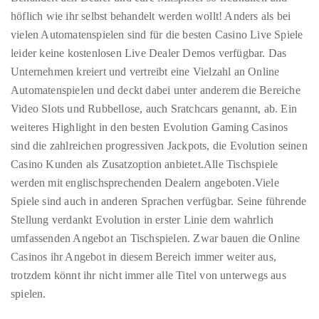
höflich wie ihr selbst behandelt werden wollt! Anders als bei
vielen Automatenspielen sind für die besten Casino Live Spiele
leider keine kostenlosen Live Dealer Demos verfügbar. Das
Unternehmen kreiert und vertreibt eine Vielzahl an Online
Automatenspielen und deckt dabei unter anderem die Bereiche
Video Slots und Rubbellose, auch Sratchcars genannt, ab. Ein
weiteres Highlight in den besten Evolution Gaming Casinos
sind die zahlreichen progressiven Jackpots, die Evolution seinen
Casino Kunden als Zusatzoption anbietet.Alle Tischspiele
werden mit englischsprechenden Dealern angeboten.Viele
Spiele sind auch in anderen Sprachen verfügbar. Seine führende
Stellung verdankt Evolution in erster Linie dem wahrlich
umfassenden Angebot an Tischspielen. Zwar bauen die Online
Casinos ihr Angebot in diesem Bereich immer weiter aus,
trotzdem könnt ihr nicht immer alle Titel von unterwegs aus
spielen.