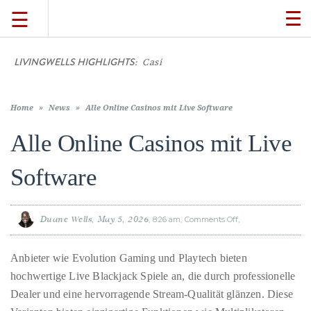
☰
TO
NA
LIVINGWELLS HIGHLIGHTS:
Casino On-Line Mov
TRAVEL
LIFESTYLE
Home
»
News
»
Alle Online Casinos mit Live Software
Alle Online Casinos mit Live
FOOD
Software
CULTURE
Duane Wells
May 5, 2026
8:26 am
Comments Off
on
Alle
Online
SHOP
Casinos
mit
Anbieter wie Evolution Gaming und Playtech bieten
Live
Software
hochwertige Live Blackjack Spiele an, die durch professionelle
VIDEOS
Dealer und eine hervorragende Stream-Qualität glänzen. Diese