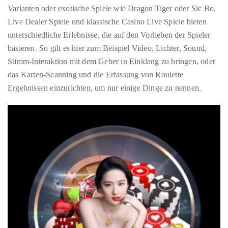
Varianten oder exotische Spiele wie Dragon Tiger oder Sic Bo.
Concierge:
Live Dealer Spiele und klassische Casino Live Spiele bieten
concierge@theduanewells.com
unterschiedliche Erlebnisse, die auf den Vorlieben der Spieler
Appearances:
basieren. So gilt es hier zum Beispiel Video, Lichter, Sound,
booking@theduanewells.com
Stimm-Interaktion mit dem Geber in Einklang zu bringen, oder
das Karten-Scanning und die Erfassung von Roulette
Follow
Ergebnissen einzurichten, um nur einige Dinge zu nennen.
us
on
Instagram
@therealduanewells
Video