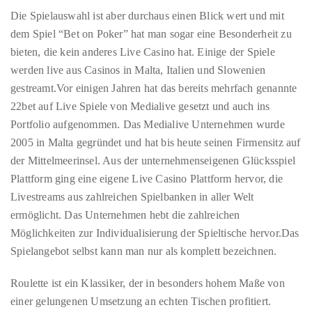
Bennett,
Die Spielauswahl ist aber durchaus einen Blick wert und mit
Dame
dem Spiel “Bet on Poker” hat man sogar eine Besonderheit zu
Joan
bieten, die kein anderes Live Casino hat. Einige der Spiele
Collins,
werden live aus Casinos in Malta, Italien und Slowenien
Sam
gestreamt.Vor einigen Jahren hat das bereits mehrfach genannte
Worthington,
22bet auf Live Spiele von Medialive gesetzt und auch ins
Zoe
Portfolio aufgenommen. Das Medialive Unternehmen wurde
Saldana,
2005 in Malta gegründet und hat bis heute seinen Firmensitz auf
Sigourney
der Mittelmeerinsel. Aus der unternehmenseigenen Glücksspiel
Weaver
Plattform ging eine eigene Live Casino Plattform hervor, die
and
Livestreams aus zahlreichen Spielbanken in aller Welt
HSH
ermöglicht. Das Unternehmen hebt die zahlreichen
Princess
Möglichkeiten zur Individualisierung der Spieltische hervor.Das
Cecile
Spielangebot selbst kann man nur als komplett bezeichnen.
zu
Hohenlohe-
Roulette ist ein Klassiker, der in besonders hohem Maße von
Langenburg,
einer gelungenen Umsetzung an echten Tischen profitiert.